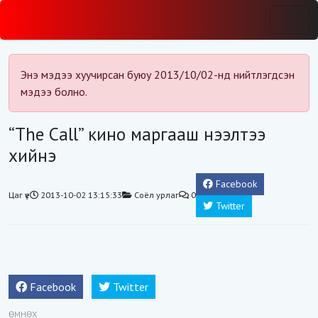
Энэ мэдээ хуучирсан буюу 2013/10/02-нд нийтлэгдсэн
мэдээ болно.
“The Call” кино маргааш нээлтээ
хийнэ
Facebook
Цаг үе
2013-10-02 13:15:33
Соёл урлаг
0
Twitter
Facebook
Twitter
ӨМНӨХ