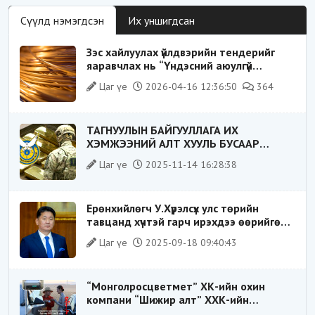
Сүүлд нэмэгдсэн
Их уншигдсан
Зэс хайлуулах үйлдвэрийн тендерийг
яаравчлах нь “Үндэсний аюулгүй
байдал“-д эрсдэлтэй юу?
Цаг үе
2026-04-16 12:36:50
364
ТАГНУУЛЫН БАЙГУУЛЛАГА ИХ
ХЭМЖЭЭНИЙ АЛТ ХУУЛЬ БУСААР
ХИЛЭЭР ГАРГАХ ГЭЖ БАЙСАН
Цаг үе
2025-11-14 16:28:38
ҮЙЛДЛИЙГ ТАСЛАН ЗОГСООЛОО
Ерөнхийлөгч У.Хүрэлсүх улс төрийн
тавцанд хүчтэй гарч ирэхдээ өөрийгөө
шударга ёсны төлөө тэмцэгч, “хуучин
Цаг үе
2025-09-18 09:40:43
тогтолцооны хонгилыг нураагч” гэсэн
дүрээр ард түмэнд таниулсан.
“Монголросцветмет” ХК-ийн охин
компани “Шижир алт” ХХК-ийн
Гүйцэтгэх захирлаар ажиллаж байсан