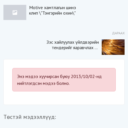
Motive хамтлагын шинэ
клип \"Тэнгэрийн охин\"
ДАРААХ
Зэс хайлуулах үйлдвэрийн
тендерийг яаравчлах нь
“Үндэсний аюулгүй
байдал“-д эрсдэлтэй юу?
Энэ мэдээ хуучирсан буюу 2013/10/02-нд
нийтлэгдсэн мэдээ болно.
Төстэй мэдээллүүд: