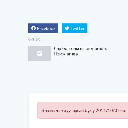
Facebook
Twitter
ӨМНӨХ
Сар болгоны нэгэнд өгнөө.
Нэмж өгнөө
Энэ мэдээ хуучирсан буюу 2013/10/02-нд 