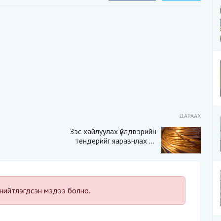
ДАРААХ
Зэс хайлуулах үйлдвэрийн
тендерийг яаравчлах нь
“Үндэсний аюулгүй
байдал“-д эрсдэлтэй юу?
нийтлэгдсэн мэдээ болно.