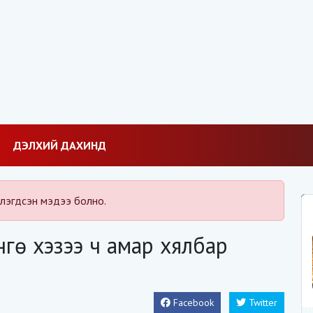
ДЭЛХИЙ ДАХИНД
лэгдсэн мэдээ болно.
гө хэзээ ч амар хялбар
Facebook
Twitter