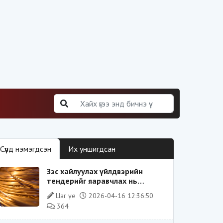
Сүүлд нэмэгдсэн
Их уншигдсан
Зэс хайлуулах үйлдвэрийн
тендерийг яаравчлах нь
“Үндэсний аюулгүй байдал“-д
Цаг үе
2026-04-16 12:36:50
эрсдэлтэй юу?
364