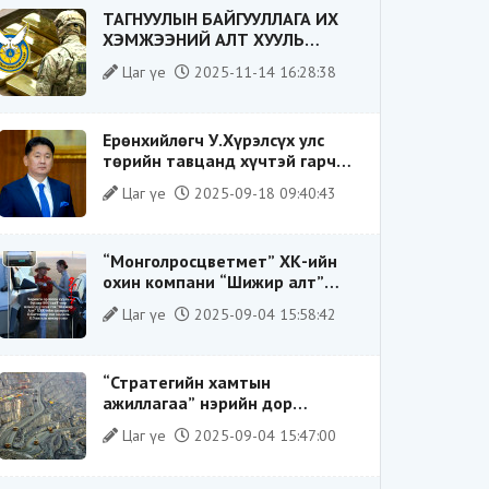
ТАГНУУЛЫН БАЙГУУЛЛАГА ИХ
ХЭМЖЭЭНИЙ АЛТ ХУУЛЬ
БУСААР ХИЛЭЭР ГАРГАХ ГЭЖ
Цаг үе
2025-11-14 16:28:38
БАЙСАН ҮЙЛДЛИЙГ ТАСЛАН
ЗОГСООЛОО
Ерөнхийлөгч У.Хүрэлсүх улс
төрийн тавцанд хүчтэй гарч
ирэхдээ өөрийгөө шударга
Цаг үе
2025-09-18 09:40:43
ёсны төлөө тэмцэгч, “хуучин
тогтолцооны хонгилыг нураагч”
гэсэн дүрээр ард түмэнд
“Монголросцветмет” ХК-ийн
таниулсан.
охин компани “Шижир алт”
ХХК-ийн Гүйцэтгэх захирлаар
Цаг үе
2025-09-04 15:58:42
ажиллаж байсан О.Баттөмөрт
холбогдох хэрэг хаашаа
замхарсан бэ?
“Стратегийн хамтын
ажиллагаа” нэрийн дор
“Чимээгүй хөрөнгө хуримтлал”
Цаг үе
2025-09-04 15:47:00