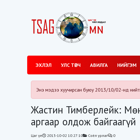
ЭХЛЭЛ
УЛС ТӨРЧ
АВИЛГА
НИЙГЭМ
Энэ мэдээ хуучирсан буюу 2013/10/02-нд нийт
Жастин Тимберлейк: Мөн
аргаар олдож байгаагүй
Цаг үе
2013-10-02 10:27:10
Соёл урлаг
0