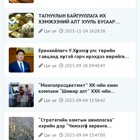
ТАГНУУЛЫН БАЙГУУЛЛАГА ИХ
ХЭМЖЭЭНИЙ АЛТ ХУУЛЬ БУСААР
ХИЛЭЭР ГАРГАХ ГЭЖ БАЙСАН
Цаг үе
2025-11-14 16:28:38
ҮЙЛДЛИЙГ ТАСЛАН ЗОГСООЛОО
Ерөнхийлөгч У.Хүрэлсүх улс төрийн
тавцанд хүчтэй гарч ирэхдээ өөрийгөө
шударга ёсны төлөө тэмцэгч, “хуучин
Цаг үе
2025-09-18 09:40:43
тогтолцооны хонгилыг нураагч” гэсэн
дүрээр ард түмэнд таниулсан.
“Монголросцветмет” ХК-ийн охин
компани “Шижир алт” ХХК-ийн
Гүйцэтгэх захирлаар ажиллаж байсан
Цаг үе
2025-09-04 15:58:42
О.Баттөмөрт холбогдох хэрэг хаашаа
замхарсан бэ?
“Стратегийн хамтын ажиллагаа”
нэрийн дор “Чимээгүй хөрөнгө
хуримтлал”
Цаг үе
2025-09-04 15:47:00