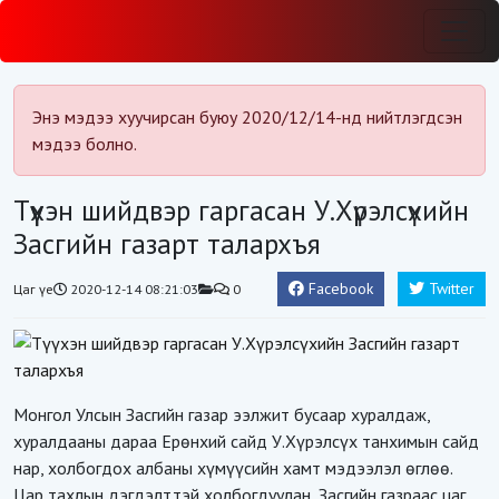
Энэ мэдээ хуучирсан буюу 2020/12/14-нд нийтлэгдсэн
мэдээ болно.
Түүхэн шийдвэр гаргасан У.Хүрэлсүхийн
Засгийн газарт талархъя
Facebook
Twitter
Цаг үе
2020-12-14 08:21:03
0
Монгол Улсын Засгийн газар ээлжит бусаар хуралд
аж,
х
уралдааны дараа Ерөнхий сайд У.Хүрэлсүх
танхимын сайд
нар, холбогдох албаны хүмүүсийн хамт мэдээлэл өглөө.
Цар тахлын дэгдэлттэй холбогдуулан, Засгийн газраас цаг