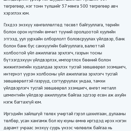
төгрөгөөр, нэг тонн түлшийг 37 мянга 500 төгрөгөөр авч
хэрэглэх юм.
Гэхдээ энэхүү хөнгөллөлтөд
төсөвт байгууллага, төрийн
болон орон нутгийн өмчит түүний оролцоотой хуулийн
этгээд, уул уурхайн олборлолт боловсруулах үйлдвэр, банк
болон банк бус санхүүгийн байгууллага, валюттай
холбоотой үйл ажиллагаа эрхлэгч, газрын тосны
бүтээгдэхүүн үйлдвэрлэх, импортлох бөөний болон
жижиглэнгийн худалдаа эрхлэх тусгай зөвшөөрөл эзэмшигч,
интернэт үүрэн холбооны үйл ажиллагаа эрхлэгч тусгай
зөвшөөрөлтэй газрууд, согтууруулах ундаа, тамхи
үйлдвэрлэгч тусгай зөвшөөрөл эзэмшигч, өнгөт металл
цементийн үйлдвэр ажиллуулж байгаа эдгээр есөн аж ахуйн
нэгж
багтахгүй юм.
Иргэдийн зайлшгүй төлөх учиртай гэрэл цахилгаан, дулааны
төлбөр, усан хангамж бол юу юуны өмнө иргэдэд ирэх нэгэн
дарамт учраас энэхүү суурь үнээс чөлөөлж байгаа нь