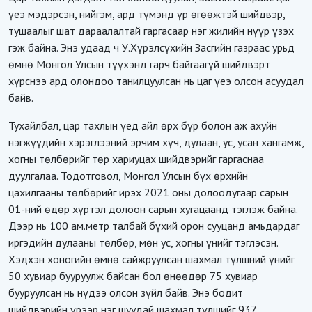
үеэ мэдэрсэн, нийгэм, ард түмэнд үр өгөөжтэй шийдвэр,
тушаалыг шат дараалалтай гаргасаар нэг жилийн нүүр үзэх
гэж байна. Энэ удаад ч У.Хүрэлсүхийн Засгийн газраас урьд
өмнө Монгол Улсын түүхэнд гарч байгаагүй шийдвэрт
хүрснээ ард олондоо танилцуулсан нь цаг үеэ олсон асуудал
байв.
Тухайлбал, ц
ар тахлын үед айл өрх бүр болон аж ахуйн
нэгжүүдийн хэрэглээний эрчим хүч, дулаан, ус, усан хангамж,
хогны төлбөрийг төр хариуцах шийдвэрийг гарга
снаа
дуулгалаа. Тодотговол, Монгол Улсын бүх өрхийн
цахилгааны төлбөрийг ирэх 2021 оны долоодугаар сарын
01-ний өдөр хүртэл долоон сарын хугацаанд тэглэж байна.
Дээр нь 100 ам.метр талбай бүхий орон сууцанд амьдардаг
иргэдийн дулааны төлбөр, мөн ус, хогны үнийг тэглэсэн.
Хэдхэн хоногийн өмнө сайжруулсан шахмал түлшний үнийг
50 хувиар бууруулж байсан бол өнөөдөр 75 хувиар
бууруулсан нь нүдээ олсон зүйл байв. Энэ бодит
шийдвэрийн үрээр нэг шуудай шахмал түлшийг 937