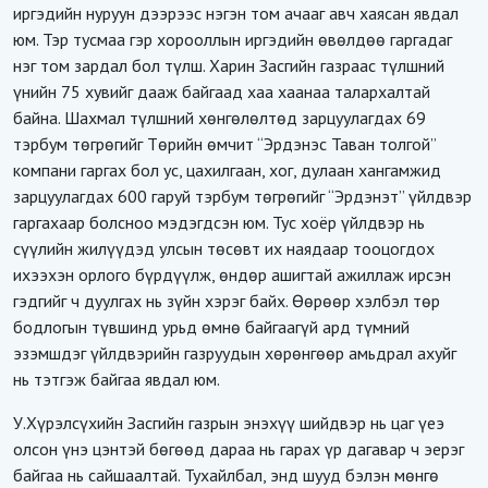
иргэдийн нуруун дээрээс нэгэн том ачааг авч хаясан явдал
юм. Тэр тусмаа гэр хорооллын иргэдийн өвөлдөө гаргадаг
нэг том зардал бол түлш. Харин Засгийн газраас түлшний
үнийн 75 хувийг дааж байгаад хаа хаанаа талархалтай
байна. Шахмал түлшний хөнгөлөлтөд зарцуулагдах 69
тэрбум төгрөгийг Төрийн өмчит “Эрдэнэс Таван толгой”
компани гаргах бол ус, цахилгаан, хог, дулаан хангамжид
зарцуулагдах 600 гаруй тэрбум төгрөгийг “Эрдэнэт” үйлдвэр
гаргахаар болсноо мэдэгдсэн юм. Тус хоёр үйлдвэр нь
сүүлийн жилүүдэд улсын төсөвт их наядаар тооцогдох
ихээхэн орлого бүрдүүлж, өндөр ашигтай ажиллаж ирсэн
гэдгийг ч дуулгах нь зүйн хэрэг байх. Өөрөөр хэлбэл төр
бодлогын түвшинд урьд өмнө байгаагүй ард түмний
эзэмшдэг үйлдвэрийн газруудын хөрөнгөөр амьдрал ахуйг
нь тэтгэж байгаа явдал юм.
У.Хүрэлсүхийн Засгийн газрын энэхүү шийдвэр нь цаг үеэ
олсон үнэ цэнтэй бөгөөд дараа нь гарах үр дагавар ч эерэг
байгаа нь сайшаалтай. Тухайлбал, энд шууд бэлэн мөнгө