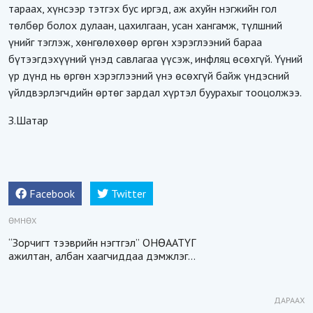
тараах, хүнсээр тэтгэх бус иргэд, аж ахуйн нэгжийн гол
төлбөр болох дулаан, цахилгаан, усан хангамж, түлшний
үнийг тэглэж, хөнгөлөхөөр өргөн хэрэглээний бараа
бүтээгдэхүүний үнэд савлагаа үүсэж, инфляц өсөхгүй. Үүний
үр дүнд нь өргөн хэрэглээний үнэ өсөхгүй байж үндэсний
үйлдвэрлэгчдийн өртөг зардал хүртэл буурахыг тооцолжээ.
З.Шатар
Facebook
Twitter
ӨМНӨХ
“Зорчигт тээврийн нэгтгэл” ОНӨААТҮГ
ажилтан, албан хаагчиддаа дэмжлэг
үзүүллээ
ДАРААХ