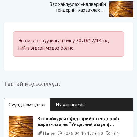
Зэс хайлуулах үйлдвэрийн
тендерийг яаравчлах нь
“Үндэсний аюулгүй
байдал“-д эрсдэлтэй юу?
Энэ мэдээ хуучирсан буюу 2020/12/14-нд
нийтлэгдсэн мэдээ болно.
Төстэй мэдээллүүд:
Сүүлд нэмэгдсэн
Их уншигдсан
Зэс хайлуулах үйлдвэрийн тендерийг
яаравчлах нь “Үндэсний аюулгүй
байдал“-д эрсдэлтэй юу?
Цаг үе
2026-04-16 12:36:50
364