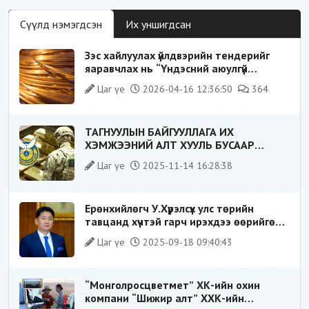
Сүүлд нэмэгдсэн
Их уншигдсан
Зэс хайлуулах үйлдвэрийн тендерийг
яаравчлах нь “Үндэсний аюулгүй
байдал“-д эрсдэлтэй юу?
Цаг үе
2026-04-16 12:36:50
364
ТАГНУУЛЫН БАЙГУУЛЛАГА ИХ
ХЭМЖЭЭНИЙ АЛТ ХУУЛЬ БУСААР
ХИЛЭЭР ГАРГАХ ГЭЖ БАЙСАН
Цаг үе
2025-11-14 16:28:38
ҮЙЛДЛИЙГ ТАСЛАН ЗОГСООЛОО
Ерөнхийлөгч У.Хүрэлсүх улс төрийн
тавцанд хүчтэй гарч ирэхдээ өөрийгөө
шударга ёсны төлөө тэмцэгч, “хуучин
Цаг үе
2025-09-18 09:40:43
тогтолцооны хонгилыг нураагч” гэсэн
дүрээр ард түмэнд таниулсан.
“Монголросцветмет” ХК-ийн охин
компани “Шижир алт” ХХК-ийн