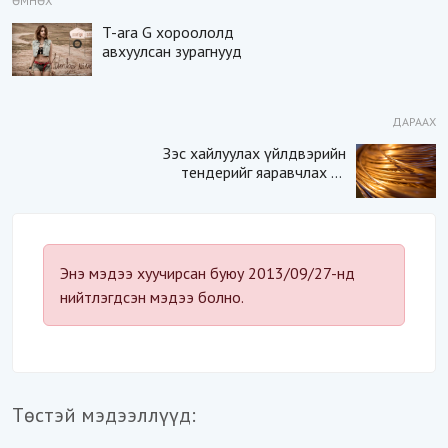
ӨМНӨХ
T-ara G хороололд
авхуулсан зурагнууд
ДАРААХ
Зэс хайлуулах үйлдвэрийн
тендерийг яаравчлах нь
“Үндэсний аюулгүй
байдал“-д эрсдэлтэй юу?
Энэ мэдээ хуучирсан буюу 2013/09/27-нд
нийтлэгдсэн мэдээ болно.
Төстэй мэдээллүүд: