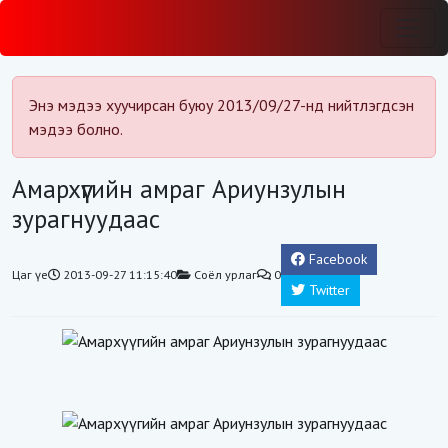
Энэ мэдээ хуучирсан буюу 2013/09/27-нд нийтлэгдсэн
мэдээ болно.
Амархүүгийн амраг Ариунзулын
зурагнуудаас
Facebook
Цаг үе
2013-09-27 11:15:40
Соёл урлаг
0
Twitter