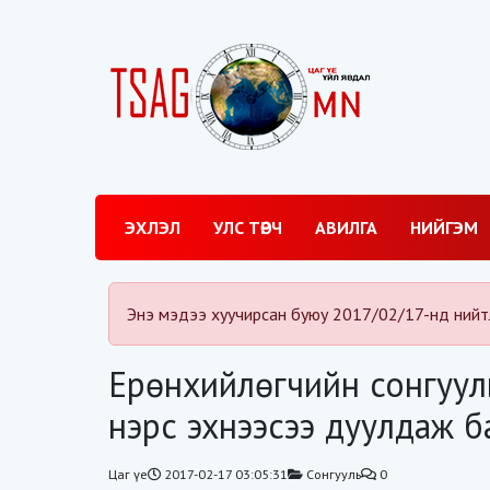
ЭХЛЭЛ
УЛС ТӨРЧ
АВИЛГА
НИЙГЭМ
Энэ мэдээ хуучирсан буюу 2017/02/17-нд нийт
Ерөнхийлөгчийн сонгуул
нэрс эхнээсээ дуулдаж б
Цаг үе
2017-02-17 03:05:31
Сонгууль
0