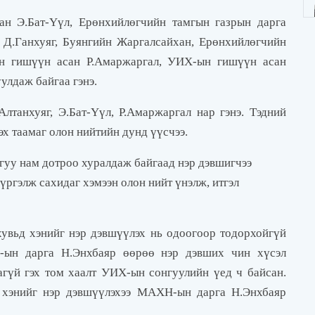
ан Э.Бат-Үүл, Ерөнхийлөгчийн тамгын газрын дарга
Д.Ганхуяг, Буянгийн Жаргалсайхан, Ерөнхийлөгчийн
ын гишүүн асан Р.Амаржаргал, УИХ-ын гишүүн асан
улдаж байгаа гэнэ.
лтанхуяг, Э.Бат-Үүл, Р.Амаржаргал нар гэнэ. Тэдний
эх таамаг олон нийтийн дунд үүсчээ.
уу нам дотроо хуралдаж байгаад нэр дэвшигчээ
үргэлж сахидаг хэмээн олон нийт үнэлж, итгэл
увьд хэнийг нэр дэвшүүлэх нь одоогоор тодорхойгүй
-ын дарга Н.Энхбаяр өөрөө нэр дэвших чин хүсэл
аагүй гэх том хаалт УИХ-ын сонгуулийн үед ч байсан.
 хэнийг нэр дэвшүүлэхээ МАХН-ын дарга Н.Энхбаяр