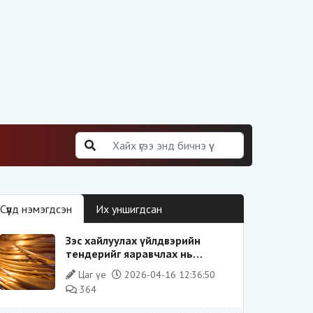
Сүүлд нэмэгдсэн
Их уншигдсан
Зэс хайлуулах үйлдвэрийн
тендерийг яаравчлах нь
“Үндэсний аюулгүй байдал“-д
Цаг үе
2026-04-16 12:36:50
эрсдэлтэй юу?
364