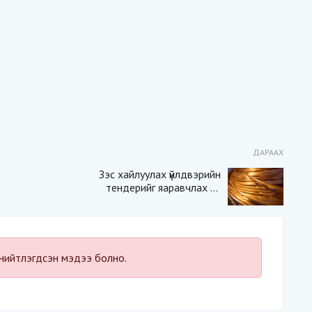
ДАРААХ
Зэс хайлуулах үйлдвэрийн
тендерийг яаравчлах нь
“Үндэсний аюулгүй
байдал“-д эрсдэлтэй юу?
нийтлэгдсэн мэдээ болно.