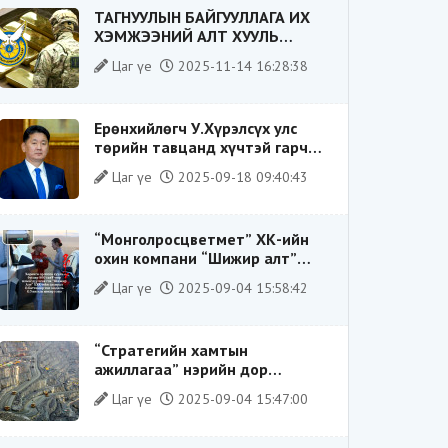
ТАГНУУЛЫН БАЙГУУЛЛАГА ИХ
ХЭМЖЭЭНИЙ АЛТ ХУУЛЬ
БУСААР ХИЛЭЭР ГАРГАХ ГЭЖ
Цаг үе
2025-11-14 16:28:38
БАЙСАН ҮЙЛДЛИЙГ ТАСЛАН
ЗОГСООЛОО
Ерөнхийлөгч У.Хүрэлсүх улс
төрийн тавцанд хүчтэй гарч
ирэхдээ өөрийгөө шударга
Цаг үе
2025-09-18 09:40:43
ёсны төлөө тэмцэгч, “хуучин
тогтолцооны хонгилыг нураагч”
гэсэн дүрээр ард түмэнд
“Монголросцветмет” ХК-ийн
таниулсан.
охин компани “Шижир алт”
ХХК-ийн Гүйцэтгэх захирлаар
Цаг үе
2025-09-04 15:58:42
ажиллаж байсан О.Баттөмөрт
холбогдох хэрэг хаашаа
замхарсан бэ?
“Стратегийн хамтын
ажиллагаа” нэрийн дор
“Чимээгүй хөрөнгө хуримтлал”
Цаг үе
2025-09-04 15:47:00