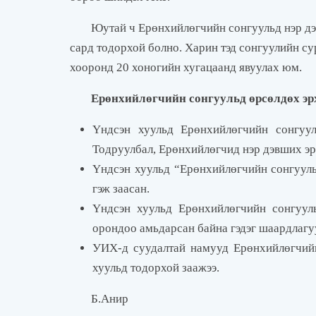
Юутай ч Ерөнхийлөгчийн сонгуульд нэр дэ
сард тодорхой болно. Харин тэд сонгуулийн су
хооронд 20 хоногийн хугацаанд явуулах юм.
Ерөнхийлөгчийн сонгуульд өрсөлдөх эр
Үндсэн хуульд Ерөнхийлөгчийн сонгуул
Тодруулбал, Ерөнхийлөгчид нэр дэвших эрх
Үндсэн хуульд “Ерөнхийлөгчийн сонгууль
гэж заасан.
Үндсэн хуульд Ерөнхийлөгчийн сонгуул
орондоо амьдарсан байна гэдэг шаардлагуу
УИХ-д суудалтай намууд Ерөнхийлөгчийн
хуульд тодорхой заажээ.
Б.Анир