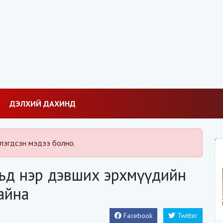
ДЭЛХИЙ ДАХИНД
лэгдсэн мэдээ болно.
ьд нэр дэвших эрхмүүдийн
айна
Facebook
Twitter