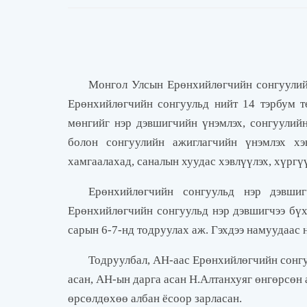
Монгол Улсын Ерөнхийлөгчийн сонгуулийг
Ерөнхийлөгчийн сонгуульд нийт 14 тэрбум т
мөнгийг нэр дэвшигчийн үнэмлэх, сонгуулийн
болон сонгуулийн ажиглагчийн үнэмлэх хэ
хамгаалахад, саналын хуудас хэвлүүлэх, хүргү
Ерөнхийлөгчийн сонгуульд нэр дэвшиг
Ерөнхийлөгчийн сонгуульд нэр дэвшигчээ бүх
сарын 6-7-нд тодруулах аж. Гэхдээ намуудаас 
Тодруулбал, АН-аас Ерөнхийлөгчийн сонгу
асан, АН-ын дарга асан Н.Алтанхуяг өнгөрсөн
өрсөлдөхөө албан ёсоор зарласан.