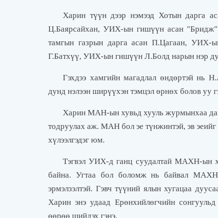
Харин түүн дээр нэмээд Хотын дарга ас
Ц.Баярсайхан, УИХ-ын гишүүн асан "Бридж" 
тамгын газрын дарга асан П.Цагаан, УИХ-
Г.Батхүү, УИХ-ын гишүүн Л.Болд нарын нэр ду
Гэхдээ хамгийн магадлал өндөртэй нь Н.А
дунд нэлээн ширүүхэн тэмцэл өрнөх болов уу г
Харин МАН-ын хувьд хууль журмынхаа даг
тодруулах аж. МАН бол эе түнжинтэй, эв эеийг 
хүлээлгэдэг юм.
Тэгвэл УИХ-д ганц суудалтай МАХН-ын х
байна. Угтаа бол боломж нь байвал МАХН
эрмэлзэлтэй. Гэвч түүний ялын хугацаа дуус
Харин энэ удаад Ерөнхийлөгчийн сонгуульд
өөрөө шийдэх гэнэ.