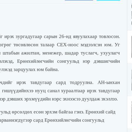
 ирэх зургадугаар сарын 26-нд явуулахаар товлосон.
өгрөг төсөвлөсөн талаар СЕХ-ноос мэдээлсэн юм. Уг
 штабын ажилтан, менежер, шадар туслагч, ухуулагч
влэхэд, Ерөнхийлөгчийн сонгуульд нэр дэвшигчийн
үлэхэд зарцуулах юм байна.
чдийг ирэх тавдугаар сард тодруулна. АН-ынхан
 гишүүдийнхээ нууц санал хураалтаар ирэх тавдугаар
нэр дэвших эрхмүүдийн нэрс эхнээсээ дуулдаж эхэллээ.
ульд өрсөлдөх есөн эрхэм байгаа гэнэ. Ерөнхий сайд
 арваннэгдүгээр сард Ерөнхийлөгчийн сонгуульд