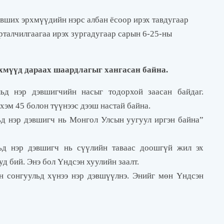
вших эрхмүүдийн нэрс албан ёсоор ирэх тавдугаар
рталчилгаагаа ирэх зургадугаар сарын 6-25-ны
хмүүд дараах шаардлагыг хангасан байна.
ьд нэр дэвшигчийн насыг тодорхой заасан байдаг.
эм 45 болон түүнээс дээш настай байна.
д нэр дэвшигч нь Монгол Улсын уугуул иргэн байна”
ьд нэр дэвшигч нь сүүлийн таваас доошгүй жил эх
д бий. Энэ бол Үндсэн хуулийн заалт.
 сонгуульд хүнээ нэр дэвшүүлнэ. Энийг мөн Үндсэн