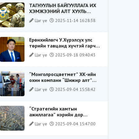
ТАГНУУЛЫН БАЙГУУЛЛАГА ИХ
ХЭМЖЭЭНИЙ АЛТ ХУУЛЬ
БУСААР ХИЛЭЭР ГАРГАХ ГЭЖ
Цаг үе
2025-11-14 16:28:38
БАЙСАН ҮЙЛДЛИЙГ ТАСЛАН
ЗОГСООЛОО
Ерөнхийлөгч У.Хүрэлсүх улс
төрийн тавцанд хүчтэй гарч
ирэхдээ өөрийгөө шударга
Цаг үе
2025-09-18 09:40:43
ёсны төлөө тэмцэгч, “хуучин
тогтолцооны хонгилыг нураагч”
гэсэн дүрээр ард түмэнд
“Монголросцветмет” ХК-ийн
таниулсан.
охин компани “Шижир алт”
ХХК-ийн Гүйцэтгэх захирлаар
Цаг үе
2025-09-04 15:58:42
ажиллаж байсан О.Баттөмөрт
холбогдох хэрэг хаашаа
замхарсан бэ?
“Стратегийн хамтын
ажиллагаа” нэрийн дор
“Чимээгүй хөрөнгө хуримтлал”
Цаг үе
2025-09-04 15:47:00