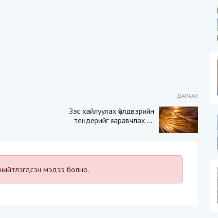
ДАРААХ
Зэс хайлуулах үйлдвэрийн
тендерийг яаравчлах нь
“Үндэсний аюулгүй
байдал“-д эрсдэлтэй юу?
нийтлэгдсэн мэдээ болно.