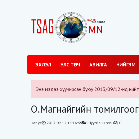
ЭХЛЭЛ
УЛС ТӨРЧ
АВИЛГА
НИЙГЭМ
Энэ мэдээ хуучирсан буюу 2013/09/12-нд нийт
О.Магнайгийн томилгоог
Цаг үе
2013-09-12 18:16:59
Шуугианы эзэн
0