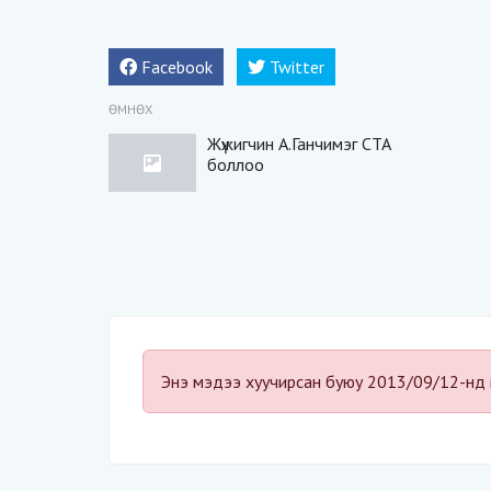
Facebook
Twitter
ӨМНӨХ
Жүжигчин А.Ганчимэг СТА
боллоо
Энэ мэдээ хуучирсан буюу 2013/09/12-нд 