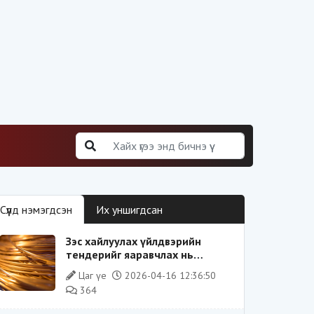
Сүүлд нэмэгдсэн
Их уншигдсан
Зэс хайлуулах үйлдвэрийн
тендерийг яаравчлах нь
“Үндэсний аюулгүй байдал“-д
Цаг үе
2026-04-16 12:36:50
эрсдэлтэй юу?
364