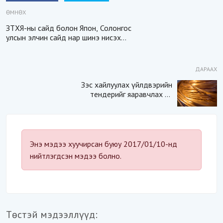
ӨМНӨХ
ЗТХЯ-ны сайд болон Япон, Солонгос
улсын элчин сайд нар шинэ нисэх
буудлын ажилтай танилцав
ДАРААХ
Зэс хайлуулах үйлдвэрийн
тендерийг яаравчлах нь
“Үндэсний аюулгүй
байдал“-д эрсдэлтэй юу?
Энэ мэдээ хуучирсан буюу 2017/01/10-нд
нийтлэгдсэн мэдээ болно.
Төстэй мэдээллүүд: