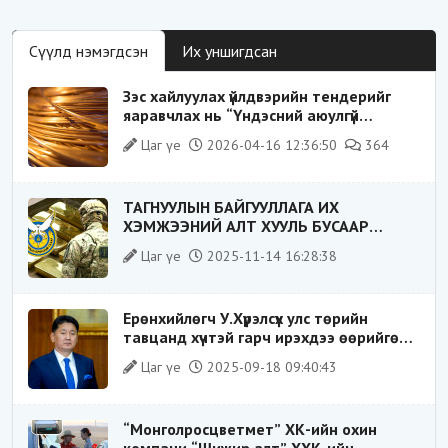
Сүүлд нэмэгдсэн
Их уншигдсан
Зэс хайлуулах үйлдвэрийн тендерийг
яаравчлах нь “Үндэсний аюулгүй
байдал“-д эрсдэлтэй юу?
Цаг үе
2026-04-16 12:36:50
364
ТАГНУУЛЫН БАЙГУУЛЛАГА ИХ
ХЭМЖЭЭНИЙ АЛТ ХУУЛЬ БУСААР
ХИЛЭЭР ГАРГАХ ГЭЖ БАЙСАН
Цаг үе
2025-11-14 16:28:38
ҮЙЛДЛИЙГ ТАСЛАН ЗОГСООЛОО
Ерөнхийлөгч У.Хүрэлсүх улс төрийн
тавцанд хүчтэй гарч ирэхдээ өөрийгөө
шударга ёсны төлөө тэмцэгч, “хуучин
Цаг үе
2025-09-18 09:40:43
тогтолцооны хонгилыг нураагч” гэсэн
дүрээр ард түмэнд таниулсан.
“Монголросцветмет” ХК-ийн охин