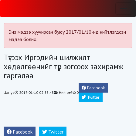
Энэ мэдээ хуучирсан буюу 2017/01/10-нд нийтлэгдсэн
мэдээ болно.
Түгээх Иргэдийн шилжилт
хөдөлгөөнийг түр зогсоох захирамж
гаргалаа
Facebook
Цаг үе
2017-01-10 02:56:48
Нийгэм
0
Twitter
Facebook
Twitter