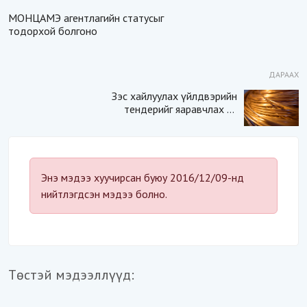
МОНЦАМЭ агентлагийн статусыг
тодорхой болгоно
ДАРААХ
Зэс хайлуулах үйлдвэрийн
тендерийг яаравчлах нь
“Үндэсний аюулгүй
байдал“-д эрсдэлтэй юу?
Энэ мэдээ хуучирсан буюу 2016/12/09-нд
нийтлэгдсэн мэдээ болно.
Төстэй мэдээллүүд: