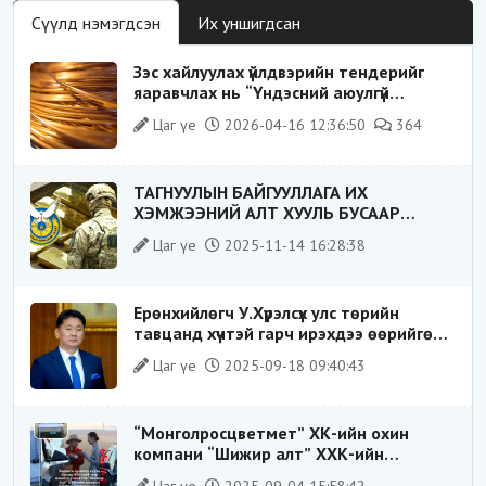
Сүүлд нэмэгдсэн
Их уншигдсан
Зэс хайлуулах үйлдвэрийн тендерийг
яаравчлах нь “Үндэсний аюулгүй
байдал“-д эрсдэлтэй юу?
Цаг үе
2026-04-16 12:36:50
364
ТАГНУУЛЫН БАЙГУУЛЛАГА ИХ
ХЭМЖЭЭНИЙ АЛТ ХУУЛЬ БУСААР
ХИЛЭЭР ГАРГАХ ГЭЖ БАЙСАН
Цаг үе
2025-11-14 16:28:38
ҮЙЛДЛИЙГ ТАСЛАН ЗОГСООЛОО
Ерөнхийлөгч У.Хүрэлсүх улс төрийн
тавцанд хүчтэй гарч ирэхдээ өөрийгөө
шударга ёсны төлөө тэмцэгч, “хуучин
Цаг үе
2025-09-18 09:40:43
тогтолцооны хонгилыг нураагч” гэсэн
дүрээр ард түмэнд таниулсан.
“Монголросцветмет” ХК-ийн охин
компани “Шижир алт” ХХК-ийн
Гүйцэтгэх захирлаар ажиллаж байсан