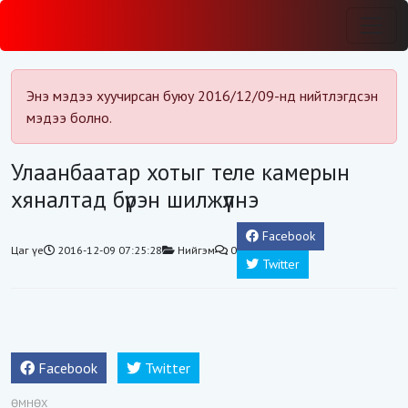
Энэ мэдээ хуучирсан буюу 2016/12/09-нд нийтлэгдсэн
мэдээ болно.
Улаанбаатар хотыг теле камерын
хяналтад бүрэн шилжүүлнэ
Facebook
Цаг үе
2016-12-09 07:25:28
Нийгэм
0
Twitter
Facebook
Twitter
ӨМНӨХ