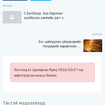
ӨМНӨХ
С.Батболд: Ази Европыг
холбосон хамгийн дөт зам
нь Монгол улс
ДАРААХ
Зэс хайлуулах үйлдвэрийн
тендерийг яаравчлах нь
“Үндэсний аюулгүй
байдал“-д эрсдэлтэй юу?
Энэ мэдээ хуучирсан буюу 2016/10/17-нд
нийтлэгдсэн мэдээ болно.
Төстэй мэдээллүүд: