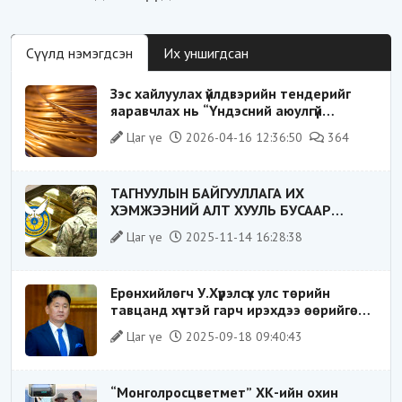
Сүүлд нэмэгдсэн
Их уншигдсан
Зэс хайлуулах үйлдвэрийн тендерийг
яаравчлах нь “Үндэсний аюулгүй
байдал“-д эрсдэлтэй юу?
Цаг үе
2026-04-16 12:36:50
364
ТАГНУУЛЫН БАЙГУУЛЛАГА ИХ
ХЭМЖЭЭНИЙ АЛТ ХУУЛЬ БУСААР
ХИЛЭЭР ГАРГАХ ГЭЖ БАЙСАН
Цаг үе
2025-11-14 16:28:38
ҮЙЛДЛИЙГ ТАСЛАН ЗОГСООЛОО
Ерөнхийлөгч У.Хүрэлсүх улс төрийн
тавцанд хүчтэй гарч ирэхдээ өөрийгөө
шударга ёсны төлөө тэмцэгч, “хуучин
Цаг үе
2025-09-18 09:40:43
тогтолцооны хонгилыг нураагч” гэсэн
дүрээр ард түмэнд таниулсан.
“Монголросцветмет” ХК-ийн охин