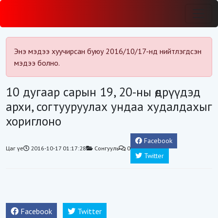
Энэ мэдээ хуучирсан буюу 2016/10/17-нд нийтлэгдсэн
мэдээ болно.
10 дугаар сарын 19, 20-ны өдрүүдэд
архи, согтууруулах ундаа худалдахыг
хориглоно
Facebook
Цаг үе
2016-10-17 01:17:28
Сонгууль
0
Twitter
Facebook
Twitter