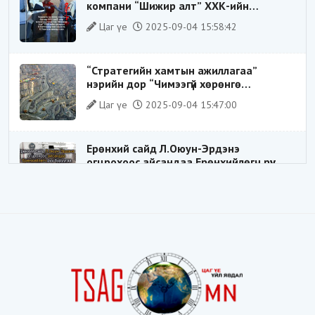
компани “Шижир алт” ХХК-ийн
Гүйцэтгэх захирлаар ажиллаж байсан
Цаг үе
2025-09-04 15:58:42
О.Баттөмөрт холбогдох хэрэг хаашаа
замхарсан бэ?
“Стратегийн хамтын ажиллагаа”
нэрийн дор “Чимээгүй хөрөнгө
хуримтлал”
Цаг үе
2025-09-04 15:47:00
Ерөнхий сайд Л.Оюун-Эрдэнэ
огцрохоос айсандаа Ерөнхийлөгч рүү
буруугаа чиглүүлж эхлэв үү
Цаг үе
2025-05-27 20:57:41
1
ШИЛДЭГ ҮНДЭСНИЙ ЗОХИЦУУЛАГЧ
Цаг үе
2025-05-18 16:19:30
Видёо: ХУУЛЬ ЗӨРЧИН СОНГОГДСОН