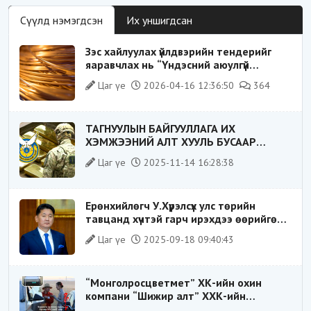
Сүүлд нэмэгдсэн
Их уншигдсан
Зэс хайлуулах үйлдвэрийн тендерийг
яаравчлах нь “Үндэсний аюулгүй
байдал“-д эрсдэлтэй юу?
Цаг үе
2026-04-16 12:36:50
364
ТАГНУУЛЫН БАЙГУУЛЛАГА ИХ
ХЭМЖЭЭНИЙ АЛТ ХУУЛЬ БУСААР
ХИЛЭЭР ГАРГАХ ГЭЖ БАЙСАН
Цаг үе
2025-11-14 16:28:38
ҮЙЛДЛИЙГ ТАСЛАН ЗОГСООЛОО
Ерөнхийлөгч У.Хүрэлсүх улс төрийн
тавцанд хүчтэй гарч ирэхдээ өөрийгөө
шударга ёсны төлөө тэмцэгч, “хуучин
Цаг үе
2025-09-18 09:40:43
тогтолцооны хонгилыг нураагч” гэсэн
дүрээр ард түмэнд таниулсан.
“Монголросцветмет” ХК-ийн охин
компани “Шижир алт” ХХК-ийн
Гүйцэтгэх захирлаар ажиллаж байсан