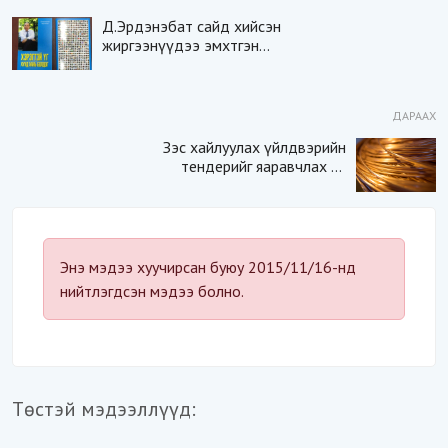
Д.Эрдэнэбат сайд хийсэн
жиргээнүүдээ эмхтгэн
ном гаргалаа
ДАРААХ
Зэс хайлуулах үйлдвэрийн
тендерийг яаравчлах нь
“Үндэсний аюулгүй
байдал“-д эрсдэлтэй юу?
Энэ мэдээ хуучирсан буюу 2015/11/16-нд
нийтлэгдсэн мэдээ болно.
Төстэй мэдээллүүд: