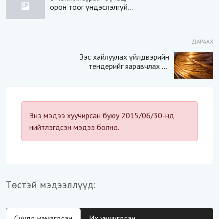
орон тоог үндэслэлгүй
нэмсэн дарга нарт
хариуцлага тооцъё
ДАРААХ
Зэс хайлуулах үйлдвэрийн
тендерийг яаравчлах нь
“Үндэсний аюулгүй
байдал“-д эрсдэлтэй юу?
Энэ мэдээ хуучирсан буюу 2015/06/30-нд
нийтлэгдсэн мэдээ болно.
Төстэй мэдээллүүд:
Сүүлд нэмэгдсэн
Их уншигдсан