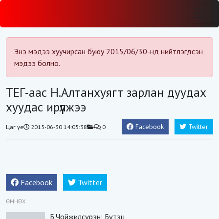
Энэ мэдээ хуучирсан буюу 2015/06/30-нд нийтлэгдсэн
мэдээ болно.
ТЕГ-аас Н.Алтанхуягт зарлан дуудах
хуудас ирүүлжээ
Facebook
Twitter
Цаг үе
2015-06-30 14:05:38
0
Facebook
Twitter
ӨМНӨХ
Б.Чойжилсүрэн: Бүтэц,