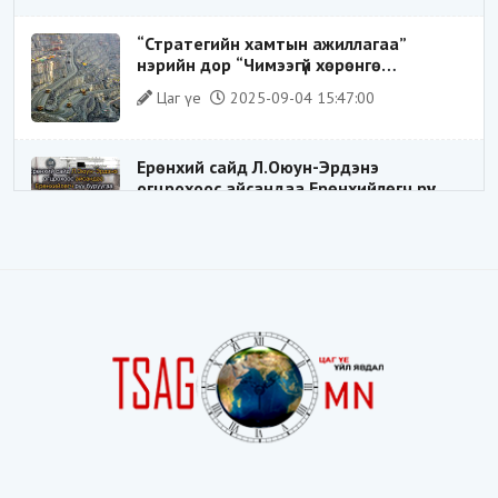
замхарсан бэ?
“Стратегийн хамтын ажиллагаа”
нэрийн дор “Чимээгүй хөрөнгө
хуримтлал”
Цаг үе
2025-09-04 15:47:00
Ерөнхий сайд Л.Оюун-Эрдэнэ
огцрохоос айсандаа Ерөнхийлөгч рүү
буруугаа чиглүүлж эхлэв үү
Цаг үе
2025-05-27 20:57:41
1
ШИЛДЭГ ҮНДЭСНИЙ ЗОХИЦУУЛАГЧ
Цаг үе
2025-05-18 16:19:30
Видёо: ХУУЛЬ ЗӨРЧИН СОНГОГДСОН
ХУУЛЬ ТОГТООГЧ
Цаг үе
2025-04-21 20:23:53
1