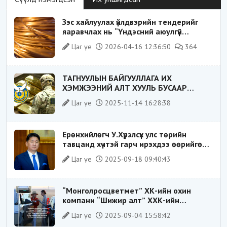
Зэс хайлуулах үйлдвэрийн тендерийг
яаравчлах нь “Үндэсний аюулгүй
байдал“-д эрсдэлтэй юу?
Цаг үе
2026-04-16 12:36:50
364
ТАГНУУЛЫН БАЙГУУЛЛАГА ИХ
ХЭМЖЭЭНИЙ АЛТ ХУУЛЬ БУСААР
ХИЛЭЭР ГАРГАХ ГЭЖ БАЙСАН
Цаг үе
2025-11-14 16:28:38
ҮЙЛДЛИЙГ ТАСЛАН ЗОГСООЛОО
Ерөнхийлөгч У.Хүрэлсүх улс төрийн
тавцанд хүчтэй гарч ирэхдээ өөрийгөө
шударга ёсны төлөө тэмцэгч, “хуучин
Цаг үе
2025-09-18 09:40:43
тогтолцооны хонгилыг нураагч” гэсэн
дүрээр ард түмэнд таниулсан.
“Монголросцветмет” ХК-ийн охин
компани “Шижир алт” ХХК-ийн
Гүйцэтгэх захирлаар ажиллаж байсан
Цаг үе
2025-09-04 15:58:42
О.Баттөмөрт холбогдох хэрэг хаашаа