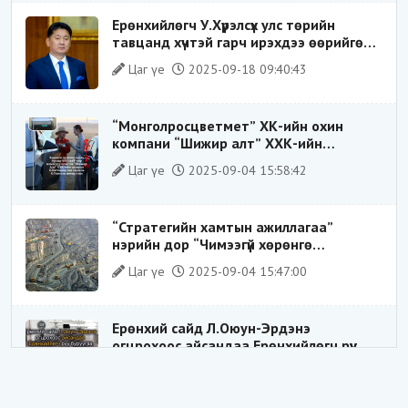
Ерөнхийлөгч У.Хүрэлсүх улс төрийн
тавцанд хүчтэй гарч ирэхдээ өөрийгөө
шударга ёсны төлөө тэмцэгч, “хуучин
Цаг үе
2025-09-18 09:40:43
тогтолцооны хонгилыг нураагч” гэсэн
дүрээр ард түмэнд таниулсан.
“Монголросцветмет” ХК-ийн охин
компани “Шижир алт” ХХК-ийн
Гүйцэтгэх захирлаар ажиллаж байсан
Цаг үе
2025-09-04 15:58:42
О.Баттөмөрт холбогдох хэрэг хаашаа
замхарсан бэ?
“Стратегийн хамтын ажиллагаа”
нэрийн дор “Чимээгүй хөрөнгө
хуримтлал”
Цаг үе
2025-09-04 15:47:00
Ерөнхий сайд Л.Оюун-Эрдэнэ
огцрохоос айсандаа Ерөнхийлөгч рүү
буруугаа чиглүүлж эхлэв үү
Цаг үе
2025-05-27 20:57:41
1