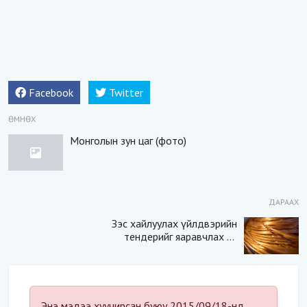
Facebook
Twitter
ӨМНӨХ
Монголын зун цаг (фото)
ДАРААХ
Зэс хайлуулах үйлдвэрийн
тендерийг яаравчлах нь
“Үндэсний аюулгүй
байдал“-д эрсдэлтэй юу?
Энэ мэдээ хуучирсан буюу 2015/09/18-нд