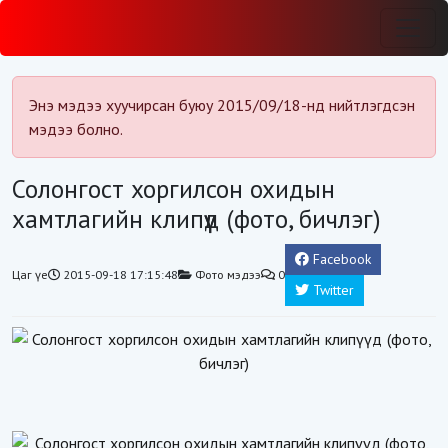
Энэ мэдээ хуучирсан буюу 2015/09/18-нд нийтлэгдсэн
мэдээ болно.
Солонгост хоргилсон охидын
хамтлагийн клипүүд (фото, бичлэг)
Facebook
Цаг үе
2015-09-18 17:15:48
Фото мэдээ
0
Twitter