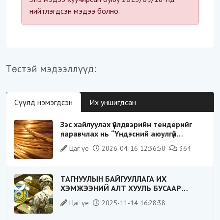
нийтлэгдсэн мэдээ болно.
Төстэй мэдээллүүд:
Сүүлд нэмэгдсэн
Их уншигдсан
Зэс хайлуулах үйлдвэрийн тендерийг
яаравчлах нь “Үндэсний аюулгүй
байдал“-д эрсдэлтэй юу?
Цаг үе
2026-04-16 12:36:50
364
ТАГНУУЛЫН БАЙГУУЛЛАГА ИХ
ХЭМЖЭЭНИЙ АЛТ ХУУЛЬ БУСААР
ХИЛЭЭР ГАРГАХ ГЭЖ БАЙСАН
Цаг үе
2025-11-14 16:28:38
ҮЙЛДЛИЙГ ТАСЛАН ЗОГСООЛОО