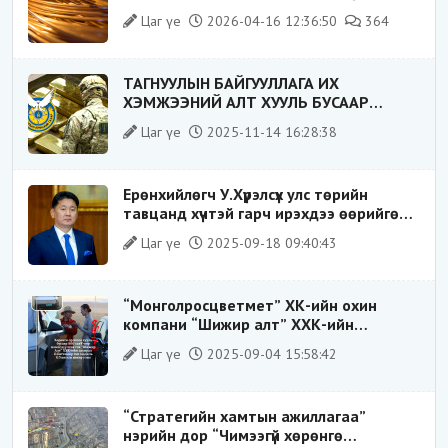
байдал“-д эрсдэлтэй юу?
Цаг үе
2026-04-16 12:36:50
364
ТАГНУУЛЫН БАЙГУУЛЛАГА ИХ
ХЭМЖЭЭНИЙ АЛТ ХУУЛЬ БУСААР
ХИЛЭЭР ГАРГАХ ГЭЖ БАЙСАН
Цаг үе
2025-11-14 16:28:38
ҮЙЛДЛИЙГ ТАСЛАН ЗОГСООЛОО
Ерөнхийлөгч У.Хүрэлсүх улс төрийн
тавцанд хүчтэй гарч ирэхдээ өөрийгөө
шударга ёсны төлөө тэмцэгч, “хуучин
Цаг үе
2025-09-18 09:40:43
тогтолцооны хонгилыг нураагч” гэсэн
дүрээр ард түмэнд таниулсан.
“Монголросцветмет” ХК-ийн охин
компани “Шижир алт” ХХК-ийн
Гүйцэтгэх захирлаар ажиллаж байсан
Цаг үе
2025-09-04 15:58:42
О.Баттөмөрт холбогдох хэрэг хаашаа
замхарсан бэ?
“Стратегийн хамтын ажиллагаа”
нэрийн дор “Чимээгүй хөрөнгө