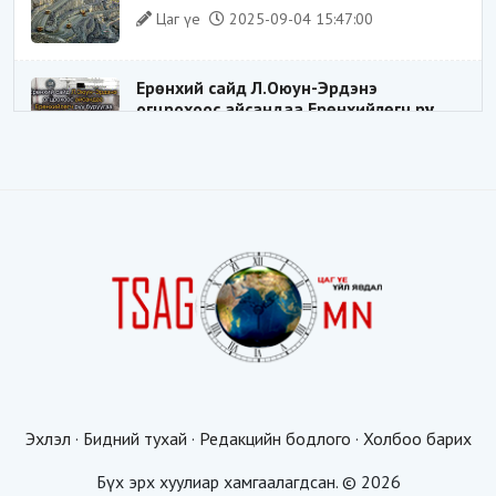
хуримтлал”
Цаг үе
2025-09-04 15:47:00
Ерөнхий сайд Л.Оюун-Эрдэнэ
огцрохоос айсандаа Ерөнхийлөгч рүү
буруугаа чиглүүлж эхлэв үү
Цаг үе
2025-05-27 20:57:41
1
ШИЛДЭГ ҮНДЭСНИЙ ЗОХИЦУУЛАГЧ
Цаг үе
2025-05-18 16:19:30
Видёо: ХУУЛЬ ЗӨРЧИН СОНГОГДСОН
ХУУЛЬ ТОГТООГЧ
Цаг үе
2025-04-21 20:23:53
1
Эхлэл
·
Бидний тухай
·
Редакцийн бодлого
·
Холбоо барих
Таван мянгын будаатай хуургаар
жуулчдыг татахгүй ээ, Д.Батсүх ээ
Бүх эрх хуулиар хамгаалагдсан. © 2026