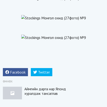
Facebook
Twitter
ӨМНӨХ
Аймгийн дарга нар Японд
хуралдаж тансаглав