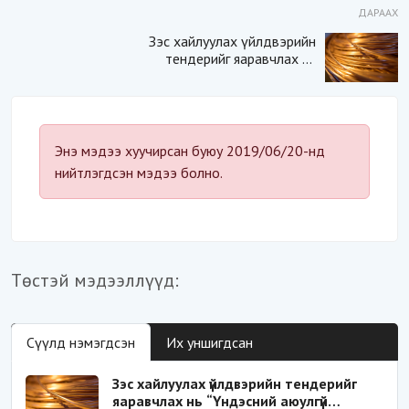
ДАРААХ
Зэс хайлуулах үйлдвэрийн
тендерийг яаравчлах нь
“Үндэсний аюулгүй
байдал“-д эрсдэлтэй юу?
Энэ мэдээ хуучирсан буюу 2019/06/20-нд
нийтлэгдсэн мэдээ болно.
Төстэй мэдээллүүд:
Сүүлд нэмэгдсэн
Их уншигдсан
Зэс хайлуулах үйлдвэрийн тендерийг
яаравчлах нь “Үндэсний аюулгүй