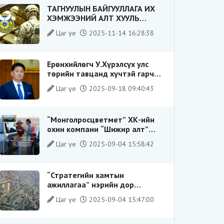
ТАГНУУЛЫН БАЙГУУЛЛАГА ИХ
ХЭМЖЭЭНИЙ АЛТ ХУУЛЬ
БУСААР ХИЛЭЭР ГАРГАХ ГЭЖ
Цаг үе
2025-11-14 16:28:38
БАЙСАН ҮЙЛДЛИЙГ ТАСЛАН
ЗОГСООЛОО
Ерөнхийлөгч У.Хүрэлсүх улс
төрийн тавцанд хүчтэй гарч
ирэхдээ өөрийгөө шударга
Цаг үе
2025-09-18 09:40:43
ёсны төлөө тэмцэгч, “хуучин
тогтолцооны хонгилыг нураагч”
гэсэн дүрээр ард түмэнд
“Монголросцветмет” ХК-ийн
таниулсан.
охин компани “Шижир алт”
ХХК-ийн Гүйцэтгэх захирлаар
Цаг үе
2025-09-04 15:58:42
ажиллаж байсан О.Баттөмөрт
холбогдох хэрэг хаашаа
замхарсан бэ?
“Стратегийн хамтын
ажиллагаа” нэрийн дор
“Чимээгүй хөрөнгө хуримтлал”
Цаг үе
2025-09-04 15:47:00