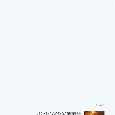
ДАРААХ
Зэс хайлуулах үйлдвэрийн