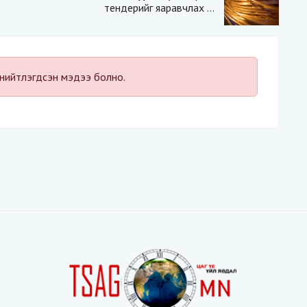
тендерийг яаравчлах нь
“Үндэсний аюулгүй
байдал“-д эрсдэлтэй юу?
нийтлэгдсэн мэдээ болно.