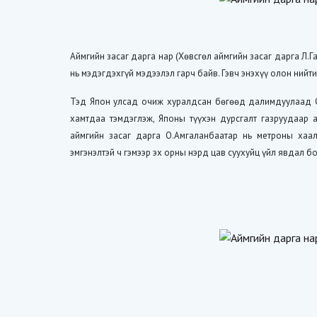
Аймгийн засаг дарга нар (Хөвсгөл аймгийн засаг дарга Л
нь мэдэгдэхгүй мэдээлэл гарч байв. Гэвч энэхүү олон нийт
Тэд Япон улсад очиж хуралдсан бөгөөд далимдуулаад
хамтдаа тэмдэглэж, Японы түүхэн дурсгалт газруудаар 
аймгийн засаг дарга О.
Амгаланбаатар
нь метроны хаалт
эмгэнэлтэй ч гэмээр эх орны нэрд цав суухуйц үйл явдал 