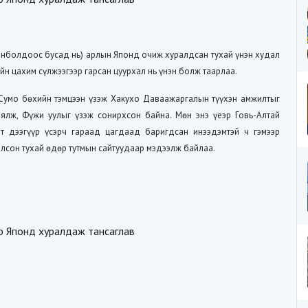
.Ганболдоос бусад нь) арлын Японд очиж хуралдсан тухай үнэн худал
ийн цахим сүлжээгээр гарсан цуурхал нь үнэн болж таарлаа.
Сумо
бөхийн тэмцээн үзэж Хакухо
Даваажаргалын
түүхэн амжилтыг
аялж, Фүжи уулыг үзэж сонирхсон байна. Мөн энэ үеэр Говь-Алтай
 дээгүүр үсэрч гараад цагдаад баригдсан инээдэмтэй ч гэмээр
болсон тухай өдөр тутмын сайтуудаар мэдээлж байлаа.