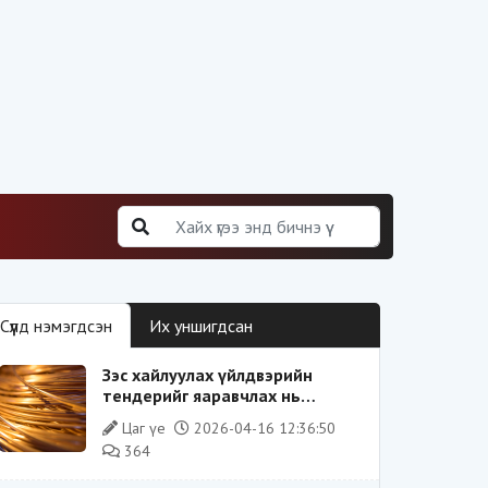
Сүүлд нэмэгдсэн
Их уншигдсан
Зэс хайлуулах үйлдвэрийн
тендерийг яаравчлах нь
“Үндэсний аюулгүй байдал“-д
Цаг үе
2026-04-16 12:36:50
эрсдэлтэй юу?
364