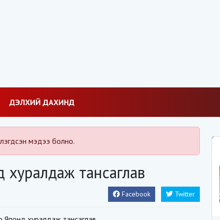
ДЭЛХИЙ ДАХИНД
лэгдсэн мэдээ болно.
д хуралдаж тансаглав
Facebook
Twitter