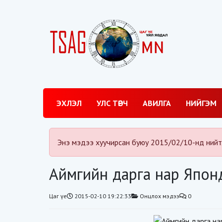
ЭХЛЭЛ
УЛС ТӨРЧ
АВИЛГА
НИЙГЭМ
Энэ мэдээ хуучирсан буюу 2015/02/10-нд нийт
Аймгийн дарга нар Япон
Цаг үе
2015-02-10 19:22:33
Онцлох мэдээ
0