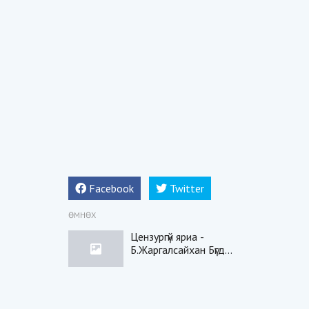
Facebook
Twitter
ӨМНӨХ
Цензургүй яриа -
Б.Жаргалсайхан Бүгд
найрамдах намын дарга