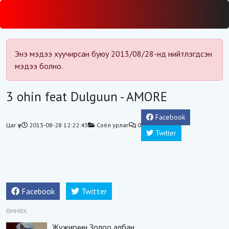
Энэ мэдээ хуучирсан буюу 2013/08/28-нд нийтлэгдсэн
мэдээ болно.
3 ohin feat Dulguun - AMORE
Facebook
Цаг үе
2013-08-28 12:22:43
Соёл урлаг
0
Twitter
Facebook
Twitter
ӨМНӨХ
Жүжигчин Золоо албан