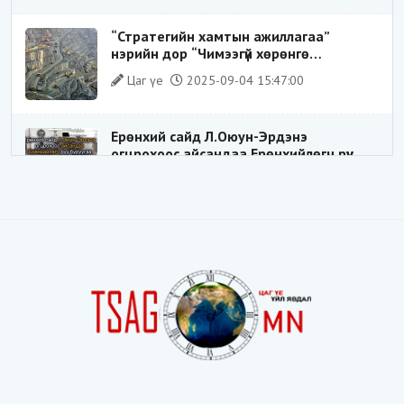
замхарсан бэ?
“Стратегийн хамтын ажиллагаа”
нэрийн дор “Чимээгүй хөрөнгө
хуримтлал”
Цаг үе
2025-09-04 15:47:00
Ерөнхий сайд Л.Оюун-Эрдэнэ
огцрохоос айсандаа Ерөнхийлөгч рүү
буруугаа чиглүүлж эхлэв үү
Цаг үе
2025-05-27 20:57:41
1
ШИЛДЭГ ҮНДЭСНИЙ ЗОХИЦУУЛАГЧ
Цаг үе
2025-05-18 16:19:30
Видёо: ХУУЛЬ ЗӨРЧИН СОНГОГДСОН
ХУУЛЬ ТОГТООГЧ
Цаг үе
2025-04-21 20:23:53
1