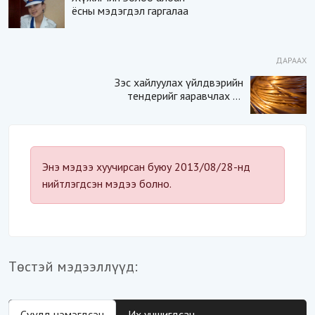
ёсны мэдэгдэл гаргалаа
ДАРААХ
Зэс хайлуулах үйлдвэрийн
тендерийг яаравчлах нь
“Үндэсний аюулгүй
байдал“-д эрсдэлтэй юу?
Энэ мэдээ хуучирсан буюу 2013/08/28-нд
нийтлэгдсэн мэдээ болно.
Төстэй мэдээллүүд:
Сүүлд нэмэгдсэн
Их уншигдсан