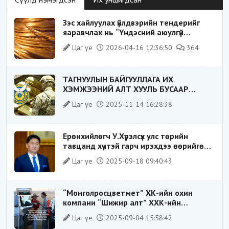
Зэс хайлуулах үйлдвэрийн тендерийг
яаравчлах нь “Үндэсний аюулгүй
байдал“-д эрсдэлтэй юу?
Цаг үе
2026-04-16 12:36:50
364
ТАГНУУЛЫН БАЙГУУЛЛАГА ИХ
ХЭМЖЭЭНИЙ АЛТ ХУУЛЬ БУСААР
ХИЛЭЭР ГАРГАХ ГЭЖ БАЙСАН
Цаг үе
2025-11-14 16:28:38
ҮЙЛДЛИЙГ ТАСЛАН ЗОГСООЛОО
Ерөнхийлөгч У.Хүрэлсүх улс төрийн
тавцанд хүчтэй гарч ирэхдээ өөрийгөө
шударга ёсны төлөө тэмцэгч, “хуучин
Цаг үе
2025-09-18 09:40:43
тогтолцооны хонгилыг нураагч” гэсэн
дүрээр ард түмэнд таниулсан.
“Монголросцветмет” ХК-ийн охин
компани “Шижир алт” ХХК-ийн
Гүйцэтгэх захирлаар ажиллаж байсан
Цаг үе
2025-09-04 15:58:42
О.Баттөмөрт холбогдох хэрэг хаашаа