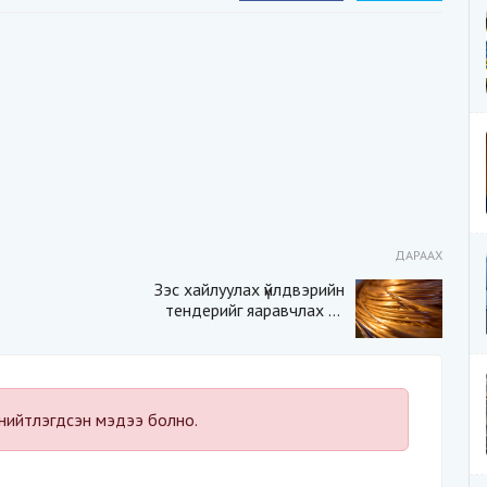
ДАРААХ
Зэс хайлуулах үйлдвэрийн
тендерийг яаравчлах нь
“Үндэсний аюулгүй
байдал“-д эрсдэлтэй юу?
нийтлэгдсэн мэдээ болно.