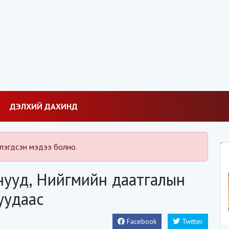
ДЭЛХИЙ ДАХИНД
лэгдсэн мэдээ болно.
нууд, Нийгмийн даатгалын
уудаас
Facebook
Twitter