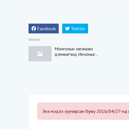
Facebook
Twitter
ӨМНӨХ
Монголын хөгжөөн
дэмжигчид Инчоныг
шуугиулж байна (БИЧЛЭГ)
Энэ мэдээ хуучирсан буюу 2016/04/27-нд 