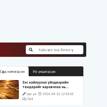
Сүүлд нэмэгдсэн
Их уншигдсан
Зэс хайлуулах үйлдвэрийн
тендерийг яаравчлах нь
“Үндэсний аюулгүй байдал“-д
Цаг үе
2026-04-16 12:36:50
эрсдэлтэй юу?
364