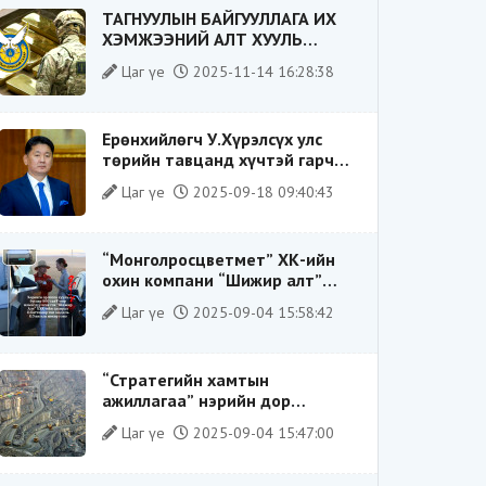
ТАГНУУЛЫН БАЙГУУЛЛАГА ИХ
ХЭМЖЭЭНИЙ АЛТ ХУУЛЬ
БУСААР ХИЛЭЭР ГАРГАХ ГЭЖ
Цаг үе
2025-11-14 16:28:38
БАЙСАН ҮЙЛДЛИЙГ ТАСЛАН
ЗОГСООЛОО
Ерөнхийлөгч У.Хүрэлсүх улс
төрийн тавцанд хүчтэй гарч
ирэхдээ өөрийгөө шударга
Цаг үе
2025-09-18 09:40:43
ёсны төлөө тэмцэгч, “хуучин
тогтолцооны хонгилыг нураагч”
гэсэн дүрээр ард түмэнд
“Монголросцветмет” ХК-ийн
таниулсан.
охин компани “Шижир алт”
ХХК-ийн Гүйцэтгэх захирлаар
Цаг үе
2025-09-04 15:58:42
ажиллаж байсан О.Баттөмөрт
холбогдох хэрэг хаашаа
замхарсан бэ?
“Стратегийн хамтын
ажиллагаа” нэрийн дор
“Чимээгүй хөрөнгө хуримтлал”
Цаг үе
2025-09-04 15:47:00