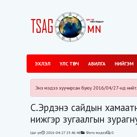
ЭХЛЭЛ
УЛС ТӨРЧ
АВИЛГА
НИЙГЭМ
Энэ мэдээ хуучирсан буюу 2016/04/27-нд нийт
С.Эрдэнэ сайдын хамаат
нижгэр зугаалгын зурагн
Цаг үе
2016-04-27 23:46:46
Фото мэдээ
0