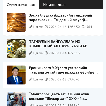
Сүүлд нэмэгдсэн
Их уншигдсан
Зэс хайлуулах үйлдвэрийн тендерийг
яаравчлах нь “Үндэсний аюулгүй
байдал“-д эрсдэлтэй юу?
Цаг үе
2026-04-16 12:36:50
364
ТАГНУУЛЫН БАЙГУУЛЛАГА ИХ
ХЭМЖЭЭНИЙ АЛТ ХУУЛЬ БУСААР
ХИЛЭЭР ГАРГАХ ГЭЖ БАЙСАН
Цаг үе
2025-11-14 16:28:38
ҮЙЛДЛИЙГ ТАСЛАН ЗОГСООЛОО
Ерөнхийлөгч У.Хүрэлсүх улс төрийн
тавцанд хүчтэй гарч ирэхдээ өөрийгөө
шударга ёсны төлөө тэмцэгч, “хуучин
Цаг үе
2025-09-18 09:40:43
тогтолцооны хонгилыг нураагч” гэсэн
дүрээр ард түмэнд таниулсан.
“Монголросцветмет” ХК-ийн охин
компани “Шижир алт” ХХК-ийн
Гүйцэтгэх захирлаар ажиллаж байсан
Цаг үе
2025-09-04 15:58:42