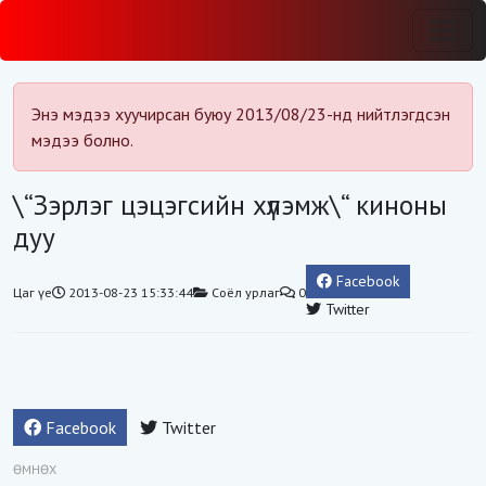
Энэ мэдээ хуучирсан буюу 2013/08/23-нд нийтлэгдсэн
мэдээ болно.
\“Зэрлэг цэцэгсийн хүлэмж\“ киноны
дуу
Facebook
Цаг үе
2013-08-23 15:33:44
Соёл урлаг
0
Twitter
Facebook
Twitter
ӨМНӨХ