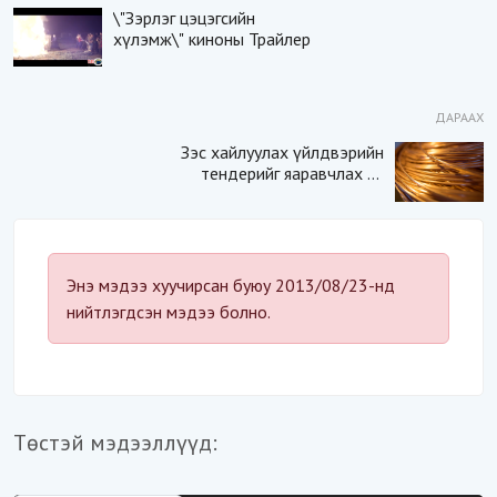
\"Зэрлэг цэцэгсийн
хүлэмж\" киноны Трайлер
ДАРААХ
Зэс хайлуулах үйлдвэрийн
тендерийг яаравчлах нь
“Үндэсний аюулгүй
байдал“-д эрсдэлтэй юу?
Энэ мэдээ хуучирсан буюу 2013/08/23-нд
нийтлэгдсэн мэдээ болно.
Төстэй мэдээллүүд: