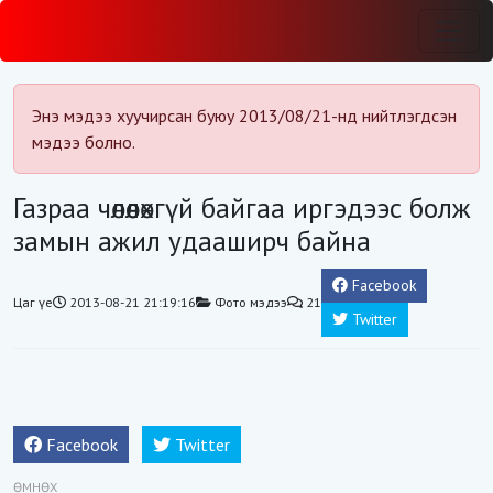
Энэ мэдээ хуучирсан буюу 2013/08/21-нд нийтлэгдсэн
мэдээ болно.
Газраа чөлөөлөхгүй байгаа иргэдээс болж
замын ажил удааширч байна
Facebook
Цаг үе
2013-08-21 21:19:16
Фото мэдээ
21
Twitter
Facebook
Twitter
ӨМНӨХ