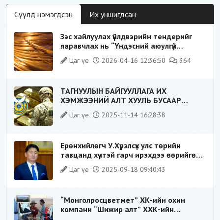
Сүүлд нэмэгдсэн
Их уншигдсан
Зэс хайлуулах үйлдвэрийн тендерийг
яаравчлах нь “Үндэсний аюулгүй
байдал“-д эрсдэлтэй юу?
Цаг үе
2026-04-16 12:36:50
364
ТАГНУУЛЫН БАЙГУУЛЛАГА ИХ
ХЭМЖЭЭНИЙ АЛТ ХУУЛЬ БУСААР
ХИЛЭЭР ГАРГАХ ГЭЖ БАЙСАН
Цаг үе
2025-11-14 16:28:38
ҮЙЛДЛИЙГ ТАСЛАН ЗОГСООЛОО
Ерөнхийлөгч У.Хүрэлсүх улс төрийн
тавцанд хүчтэй гарч ирэхдээ өөрийгөө
шударга ёсны төлөө тэмцэгч, “хуучин
Цаг үе
2025-09-18 09:40:43
тогтолцооны хонгилыг нураагч” гэсэн
дүрээр ард түмэнд таниулсан.
“Монголросцветмет” ХК-ийн охин
компани “Шижир алт” ХХК-ийн
Гүйцэтгэх захирлаар ажиллаж байсан