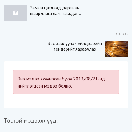
Замын цагдаад дарга нь
шаардлага яаж тавьдаг
вэ? (дүрстэй)
ДАРААХ
Зэс хайлуулах үйлдвэрийн
тендерийг яаравчлах нь
“Үндэсний аюулгүй
байдал“-д эрсдэлтэй юу?
Энэ мэдээ хуучирсан буюу 2013/08/21-нд
нийтлэгдсэн мэдээ болно.
Төстэй мэдээллүүд: