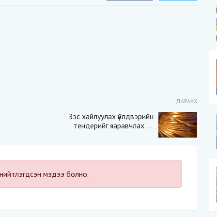
ДАРААХ
Зэс хайлуулах үйлдвэрийн
тендерийг яаравчлах нь
“Үндэсний аюулгүй
байдал“-д эрсдэлтэй юу?
нийтлэгдсэн мэдээ болно.