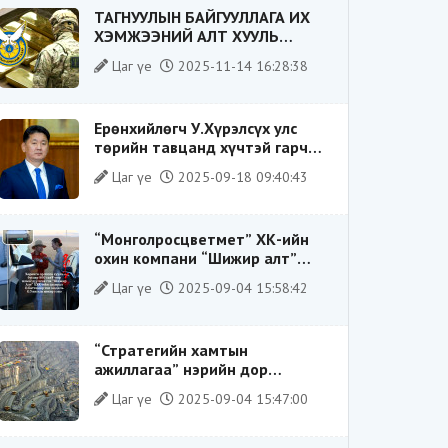
ТАГНУУЛЫН БАЙГУУЛЛАГА ИХ
ХЭМЖЭЭНИЙ АЛТ ХУУЛЬ
БУСААР ХИЛЭЭР ГАРГАХ ГЭЖ
Цаг үе
2025-11-14 16:28:38
БАЙСАН ҮЙЛДЛИЙГ ТАСЛАН
ЗОГСООЛОО
Ерөнхийлөгч У.Хүрэлсүх улс
төрийн тавцанд хүчтэй гарч
ирэхдээ өөрийгөө шударга
Цаг үе
2025-09-18 09:40:43
ёсны төлөө тэмцэгч, “хуучин
тогтолцооны хонгилыг нураагч”
гэсэн дүрээр ард түмэнд
“Монголросцветмет” ХК-ийн
таниулсан.
охин компани “Шижир алт”
ХХК-ийн Гүйцэтгэх захирлаар
Цаг үе
2025-09-04 15:58:42
ажиллаж байсан О.Баттөмөрт
холбогдох хэрэг хаашаа
замхарсан бэ?
“Стратегийн хамтын
ажиллагаа” нэрийн дор
“Чимээгүй хөрөнгө хуримтлал”
Цаг үе
2025-09-04 15:47:00