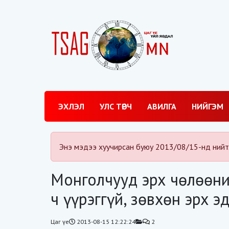
ЭХЛЭЛ
УЛС ТӨРЧ
АВИЛГА
НИЙГЭМ
Энэ мэдээ хуучирсан буюу 2013/08/15-нд нийт
Монголчууд эрх чөлөөний
ч үүрэггүй, зөвхөн эрх э
Цаг үе
2013-08-15 12:22:24
2