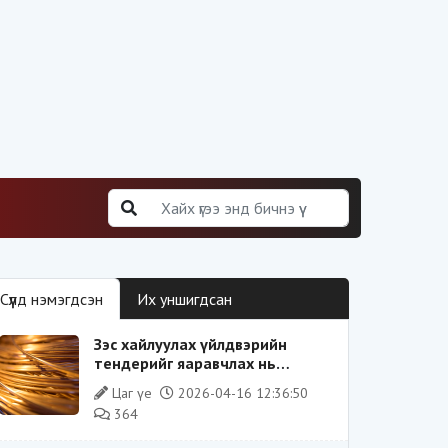
Сүүлд нэмэгдсэн
Их уншигдсан
Зэс хайлуулах үйлдвэрийн
тендерийг яаравчлах нь
“Үндэсний аюулгүй байдал“-д
Цаг үе
2026-04-16 12:36:50
эрсдэлтэй юу?
364