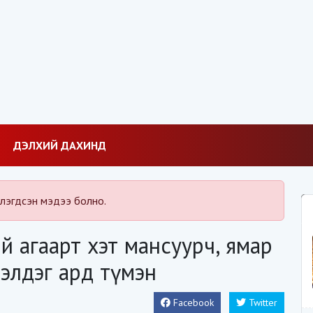
ДЭЛХИЙ ДАХИНД
лэгдсэн мэдээ болно.
 агаарт хэт мансуурч, ямар
дэлдэг ард түмэн
Facebook
Twitter