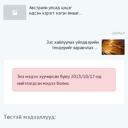
Австрали улсад цэцэг
идсэн хэрэгт нэгэн ямааг
буруутгаж, шүүжээ
ДАРААХ
Зэс хайлуулах үйлдвэрийн
тендерийг яаравчлах нь
“Үндэсний аюулгүй
байдал“-д эрсдэлтэй юу?
Энэ мэдээ хуучирсан буюу 2013/10/17-нд
нийтлэгдсэн мэдээ болно.
Төстэй мэдээллүүд: