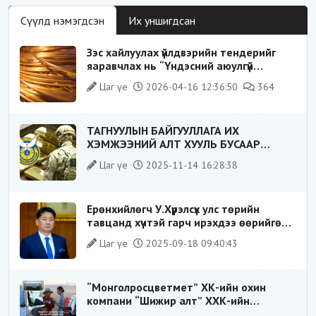
Сүүлд нэмэгдсэн
Их уншигдсан
Зэс хайлуулах үйлдвэрийн тендерийг
яаравчлах нь “Үндэсний аюулгүй
байдал“-д эрсдэлтэй юу?
Цаг үе
2026-04-16 12:36:50
364
ТАГНУУЛЫН БАЙГУУЛЛАГА ИХ
ХЭМЖЭЭНИЙ АЛТ ХУУЛЬ БУСААР
ХИЛЭЭР ГАРГАХ ГЭЖ БАЙСАН
Цаг үе
2025-11-14 16:28:38
ҮЙЛДЛИЙГ ТАСЛАН ЗОГСООЛОО
Ерөнхийлөгч У.Хүрэлсүх улс төрийн
тавцанд хүчтэй гарч ирэхдээ өөрийгөө
шударга ёсны төлөө тэмцэгч, “хуучин
Цаг үе
2025-09-18 09:40:43
тогтолцооны хонгилыг нураагч” гэсэн
дүрээр ард түмэнд таниулсан.
“Монголросцветмет” ХК-ийн охин
компани “Шижир алт” ХХК-ийн
Гүйцэтгэх захирлаар ажиллаж байсан