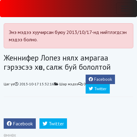
Энэ мэдээ хуучирсан буюу 2013/10/17-нд нийтлэгдсэн
мэдээ болно.
Женнифер Лопез нялх амрагаа
гэрээсээ хөөн, салж буй бололтой
Facebook
Цаг үе
2013-10-17 15:32:16
Шар мэдээ
0
Twitter
Facebook
Twitter
ӨМНӨХ