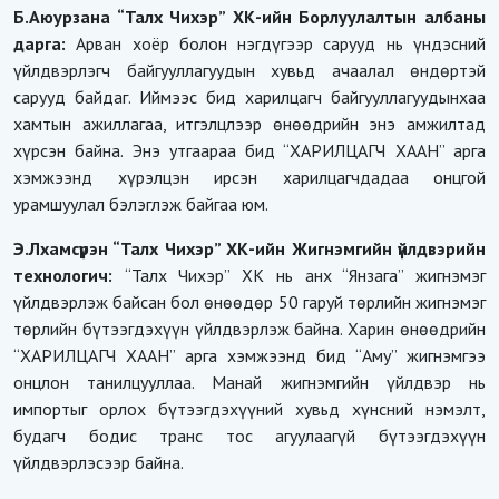
Б.Аюурзана “Талх Чихэр” ХК-ийн Борлуулалтын албаны
дарга:
Арван хоёр болон нэгдүгээр сарууд нь үндэсний
үйлдвэрлэгч байгууллагуудын хувьд ачаалал өндөртэй
сарууд байдаг. Иймээс бид харилцагч байгууллагуудынхаа
хамтын ажиллагаа, итгэлцлээр өнөөдрийн энэ амжилтад
хүрсэн байна. Энэ утгаараа бид “ХАРИЛЦАГЧ ХААН” арга
хэмжээнд хүрэлцэн ирсэн харилцагчдадаа онцгой
урамшуулал бэлэглэж байгаа юм.
Э.Лхамсүрэн “Талх Чихэр” ХК-ийн Жигнэмгийн үйлдвэрийн
технологич:
“Талх Чихэр” ХК нь
анх “Янзага” жигнэмэг
үйлдвэрлэж байсан бол өнөөдөр 50 гаруй төрлийн жигнэмэг
төрлийн бүтээгдэхүүн үйлдвэрлэж байна. Харин өнөөдрийн
“ХАРИЛЦАГЧ ХААН” арга хэмжээнд бид “Аму” жигнэмгээ
онцлон танилцууллаа. Манай жигнэмгийн үйлдвэр нь
импортыг орлох бүтээгдэхүүний хувьд хүнсний нэмэлт,
будагч бодис транс тос агуулаагүй бүтээгдэхүүн
үйлдвэрлэсээр байна.