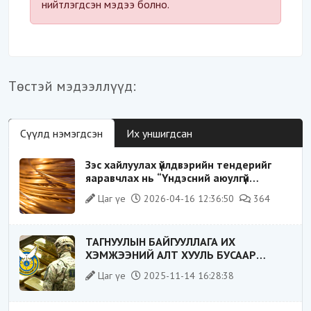
нийтлэгдсэн мэдээ болно.
Төстэй мэдээллүүд:
Сүүлд нэмэгдсэн
Их уншигдсан
Зэс хайлуулах үйлдвэрийн тендерийг
яаравчлах нь “Үндэсний аюулгүй
байдал“-д эрсдэлтэй юу?
Цаг үе
2026-04-16 12:36:50
364
ТАГНУУЛЫН БАЙГУУЛЛАГА ИХ
ХЭМЖЭЭНИЙ АЛТ ХУУЛЬ БУСААР
ХИЛЭЭР ГАРГАХ ГЭЖ БАЙСАН
Цаг үе
2025-11-14 16:28:38
ҮЙЛДЛИЙГ ТАСЛАН ЗОГСООЛОО