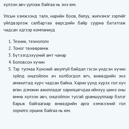
хүлээн авч уулзаж байгаа нь энэ юм.
Улсын хэмжээнд талх, нарийн боов, бялуу, жигнэмэг зэргийг
үйлдвэрлэж салбартаа өөрсдийн байр сууриа бататгаж
чадсан эдгээр компаниуд
Техник, технологи
Тоног төхөөрөмж
Бүтээгдэхүүний амт чанар
Боловсон хүчин
Тэр тусмаа Хүнсний аюулгүй байдал гэсэн үндсэн хүчин
зүйлд онцгойлон ач холбогдол өгч, өнөөдрийн энэ
амжилтад хүрч чадсан байна. Харин үүнд хүрэх гол хүч
өгөн дэмжин ажилладаг харилцагчдаа ийнхүү шинэ оны
өмнө хүлээн авч, онцгойлон тусгай урамшууллаар бэлэг
барьж байгаагаар өнөөдрийн арга хэмжээний гол
зорилго оршиж байгаа нь юм.