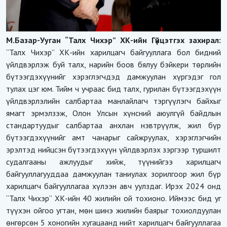
М.Базар-Ууган “Талх Чихэр” ХК-ийн Гүйцэтгэх захирал:
“Талх Чихэр” ХК-ийн харилцагч байгууллага бол бидний
үйлдвэрлэж буй талх, нарийн боов бялуу бэйкери төрлийн
бүтээгдэхүүнийг хэрэглэгчдэд дамжуулан хүргэдэг гол
тулах цэг юм. Тийм ч учраас бид талх, гурилан бүтээгдэхүүн
үйлдвэрлэлийн салбартаа манлайлагч тэргүүлэгч байхыг
ямагт эрмэлзэж, Олон Улсын хүнсний аюулгүй байдлын
стандартуудыг салбартаа анхлан нэвтрүүлж, жил бүр
бүтээгдэхүүнийг амт чанарыг сайжруулах, хэрэглэгчийн
эрэлтэд нийцсэн бүтээгдэхүүн үйлдвэрлэх зэргээр туршилт
судалгааны ажлуудыг хийж, түүнийгээ харилцагч
байгууллагууддаа дамжуулан таниулах зорилгоор жил бүр
харилцагч байгууллагаа хүлээн авч уулздаг. Ирэх 2024 онд
“Талх Чихэр” ХК-ийн 40 жилийн ой тохионо. Иймээс бид уг
түүхэн ойгоо угтан, мөн шинэ жилийн баярыг тохиолдуулан
өнгөрсөн 5 хоногийн хугацаанд нийт харилцагч байгууллагаа