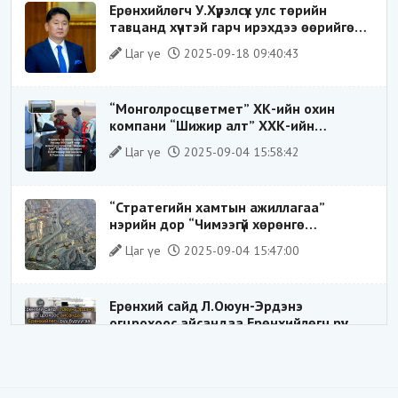
Ерөнхийлөгч У.Хүрэлсүх улс төрийн
тавцанд хүчтэй гарч ирэхдээ өөрийгөө
шударга ёсны төлөө тэмцэгч, “хуучин
Цаг үе
2025-09-18 09:40:43
тогтолцооны хонгилыг нураагч” гэсэн
дүрээр ард түмэнд таниулсан.
“Монголросцветмет” ХК-ийн охин
компани “Шижир алт” ХХК-ийн
Гүйцэтгэх захирлаар ажиллаж байсан
Цаг үе
2025-09-04 15:58:42
О.Баттөмөрт холбогдох хэрэг хаашаа
замхарсан бэ?
“Стратегийн хамтын ажиллагаа”
нэрийн дор “Чимээгүй хөрөнгө
хуримтлал”
Цаг үе
2025-09-04 15:47:00
Ерөнхий сайд Л.Оюун-Эрдэнэ
огцрохоос айсандаа Ерөнхийлөгч рүү
буруугаа чиглүүлж эхлэв үү
Цаг үе
2025-05-27 20:57:41
1