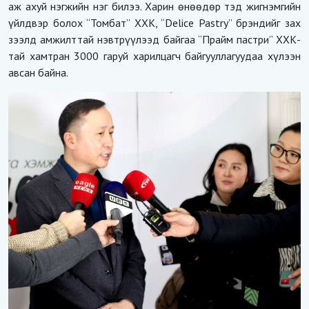
аж ахуй нэгжийн нэг билээ. Харин өнөөдөр тэд жигнэмгийн
үйлдвэр болох “Томбат” ХХК, “Delice Pastry” брэндийг зах
зээлд амжилттай нэвтрүүлээд байгаа “Прайм пастри” ХХК-
тай хамтран 3000 гаруй харилцагч байгууллагуудаа хүлээн
авсан байна.