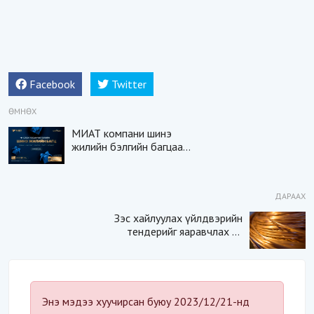
Facebook
Twitter
ӨМНӨХ
МИАТ компани шинэ
жилийн бэлгийн багцаа
задаллаа
ДАРААХ
Зэс хайлуулах үйлдвэрийн
тендерийг яаравчлах нь
“Үндэсний аюулгүй
байдал“-д эрсдэлтэй юу?
Энэ мэдээ хуучирсан буюу 2023/12/21-нд