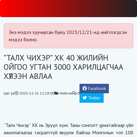
Энэ мэдээ хуучирсан буюу 2023/12/21-нд нийтлэгдсэн
мэдээ болно.
“ТАЛХ ЧИХЭР” ХК 40 ЖИЛИЙН
ОЙГОО УГТАН 3000 ХАРИЛЦАГЧАА
ХҮЛЭЭН АВЛАА
Facebook
Цаг үе
2023-12-21 12:18:00
Нийгэм
0
Twitter
“Талх Чихэр” ХК нь Эрүүл хүнс Таны сонголт уриатайгаар үйл
ажиллагаагаа тасралтгүй явуулж байгаа Монголын топ 100