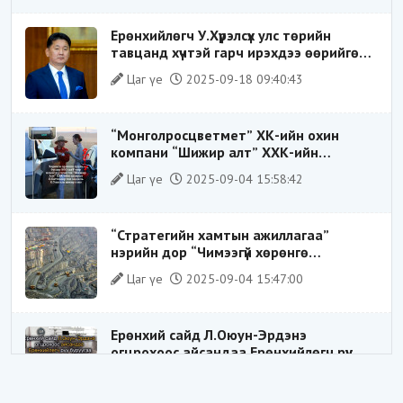
Ерөнхийлөгч У.Хүрэлсүх улс төрийн
тавцанд хүчтэй гарч ирэхдээ өөрийгөө
шударга ёсны төлөө тэмцэгч, “хуучин
Цаг үе
2025-09-18 09:40:43
тогтолцооны хонгилыг нураагч” гэсэн
дүрээр ард түмэнд таниулсан.
“Монголросцветмет” ХК-ийн охин
компани “Шижир алт” ХХК-ийн
Гүйцэтгэх захирлаар ажиллаж байсан
Цаг үе
2025-09-04 15:58:42
О.Баттөмөрт холбогдох хэрэг хаашаа
замхарсан бэ?
“Стратегийн хамтын ажиллагаа”
нэрийн дор “Чимээгүй хөрөнгө
хуримтлал”
Цаг үе
2025-09-04 15:47:00
Ерөнхий сайд Л.Оюун-Эрдэнэ
огцрохоос айсандаа Ерөнхийлөгч рүү
буруугаа чиглүүлж эхлэв үү
Цаг үе
2025-05-27 20:57:41
1