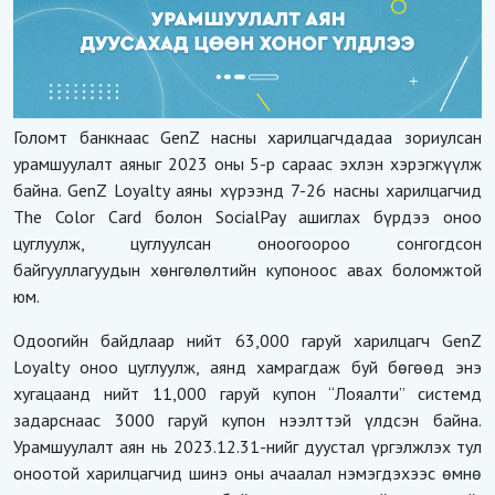
Голомт банкнаас GenZ насны харилцагчдадаа зориулсан
урамшуулалт аяныг 2023 оны 5-р сараас эхлэн хэрэгжүүлж
байна. GenZ Loyalty аяны хүрээнд 7-26 насны харилцагчид
The Color Card болон SocialPay ашиглах бүрдээ оноо
цуглуулж, цуглуулсан оноогоороо сонгогдсон
байгууллагуудын хөнгөлөлтийн купоноос авах боломжтой
юм.
Одоогийн байдлаар нийт 63,000 гаруй харилцагч GenZ
Loyalty оноо цуглуулж, аянд хамрагдаж буй бөгөөд энэ
хугацаанд нийт 11,000 гаруй купон “Лояалти” системд
задарснаас 3000 гаруй купон нээлттэй үлдсэн байна.
Урамшуулалт аян нь 2023.12.31-нийг дуустал үргэлжлэх тул
оноотой харилцагчид шинэ оны ачаалал нэмэгдэхээс өмнө