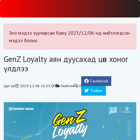
Энэ мэдээ хуучирсан буюу 2023/12/06-нд нийтлэгдсэн
мэдээ болно.
GenZ Loyalty аян дуусахад цөөн хоног
үлдлээ
Facebook
Цаг үе
2023-12-06 16:55:00
Нийгэм
0
Twitter