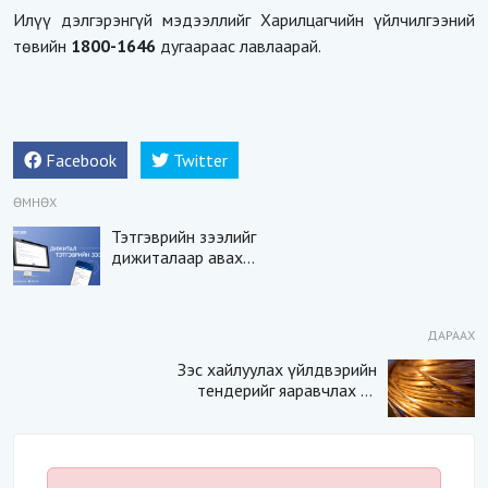
Илүү дэлгэрэнгүй мэдээллийг Харилцагчийн үйлчилгээний
төвийн
1800-1646
дугаараас лавлаарай.
Facebook
Twitter
ӨМНӨХ
Тэтгэврийн зээлийг
дижиталаар авах
боломжтой боллоо
ДАРААХ
Зэс хайлуулах үйлдвэрийн
тендерийг яаравчлах нь
“Үндэсний аюулгүй
байдал“-д эрсдэлтэй юу?