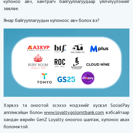
купоноо авч, хамтрагч байгууллагуудаар үйлчлүүлэхийг
зөвлөе.
Ямар байгууллагуудын купоноос авч болох вэ?
Хэрвээ та оноотой эсэхээ мэдэхийг хүсвэл SocialPay
аппликэйшн болон
www.loyalty.golomtbank.com
вэбсайтаар
хандан өөрийн GenZ Loyalty оноогоо шалгаж, купоноо авах
боломжтой.