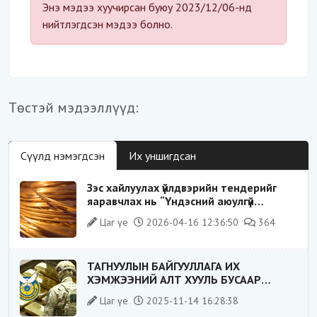
Энэ мэдээ хуучирсан буюу 2023/12/06-нд
нийтлэгдсэн мэдээ болно.
Төстэй мэдээллүүд:
Сүүлд нэмэгдсэн
Их уншигдсан
Зэс хайлуулах үйлдвэрийн тендерийг
яаравчлах нь “Үндэсний аюулгүй
байдал“-д эрсдэлтэй юу?
Цаг үе
2026-04-16 12:36:50
364
ТАГНУУЛЫН БАЙГУУЛЛАГА ИХ
ХЭМЖЭЭНИЙ АЛТ ХУУЛЬ БУСААР
ХИЛЭЭР ГАРГАХ ГЭЖ БАЙСАН
Цаг үе
2025-11-14 16:28:38
ҮЙЛДЛИЙГ ТАСЛАН ЗОГСООЛОО