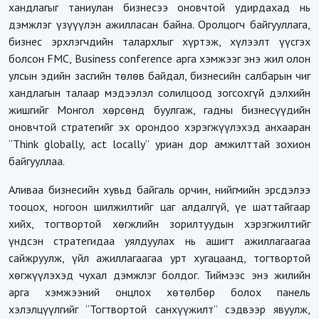
хандлагыг таниулан бизнесээ оновчтой удирдахад нь
дэмжлэг үзүүүлэн ажилласан байна. Оролцогч байгууллага,
бизнес эрхлэгчдийн талархлыг хүртэж, хүлээлт үүсгэх
болсон FMC, Business conference арга хэмжээг энэ жил олон
улсын эдийн засгийн төлөв байдал, бизнесийн салбарын чиг
хандлагын талаар мэдээлэл солилцоод зогсохгүй дэлхийн
жишгийг Монгол хөрсөнд буулгаж, гадны бизнесүүдийн
оновчтой стратегийг эх орондоо хэрэгжүүлэхэд анхааран
“Think globally, act locally” уриан дор амжилттай зохион
байгууллаа.
Аливаа бизнесийн хувьд байгаль орчин, нийгмийн эрсдэлээ
тооцох, ногоон шилжилтийг цаг алдалгүй, үе шаттайгаар
хийх, тогтвортой хөгжлийн зорилтуудын хэрэгжилтийг
үндсэн стратегидаа уялдуулах нь ашигт ажиллагаагаа
сайжруулж, үйл ажиллагаагаа урт хугацаанд, тогтвортой
хөгжүүлэхэд чухал дэмжлэг болдог. Тиймээс энэ жилийн
арга хэмжээний онцлох хөтөлбөр болох панель
хэлэлцүүлгийг “Тогтвортой санхүүжилт” сэдвээр явуулж,