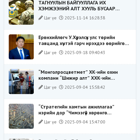
ТАГНУУЛЫН БАЙГУУЛЛАГА ИХ
ХЭМЖЭЭНИЙ АЛТ ХУУЛЬ БУСААР
ХИЛЭЭР ГАРГАХ ГЭЖ БАЙСАН
Цаг үе
2025-11-14 16:28:38
ҮЙЛДЛИЙГ ТАСЛАН ЗОГСООЛОО
Ерөнхийлөгч У.Хүрэлсүх улс төрийн
тавцанд хүчтэй гарч ирэхдээ өөрийгөө
шударга ёсны төлөө тэмцэгч, “хуучин
Цаг үе
2025-09-18 09:40:43
тогтолцооны хонгилыг нураагч” гэсэн
дүрээр ард түмэнд таниулсан.
“Монголросцветмет” ХК-ийн охин
компани “Шижир алт” ХХК-ийн
Гүйцэтгэх захирлаар ажиллаж байсан
Цаг үе
2025-09-04 15:58:42
О.Баттөмөрт холбогдох хэрэг хаашаа
замхарсан бэ?
“Стратегийн хамтын ажиллагаа”
нэрийн дор “Чимээгүй хөрөнгө
хуримтлал”
Цаг үе
2025-09-04 15:47:00