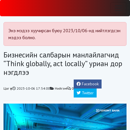
Энэ мэдээ хуучирсан буюу 2023/10/06-нд нийтлэгдсэн
мэдээ болно.
Бизнесийн салбарын манлайлагчид
“Think globally, act locally” уриан дор
нэгдлээ
Facebook
Цаг үе
2023-10-06 17:54:00
Нийгэм
0
Twitter