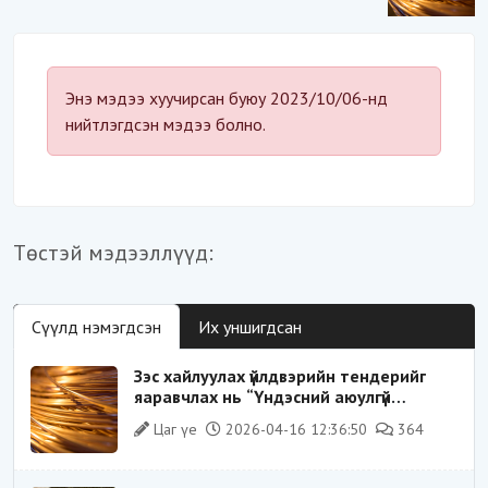
“Үндэсний аюулгүй
байдал“-д эрсдэлтэй юу?
Энэ мэдээ хуучирсан буюу 2023/10/06-нд
нийтлэгдсэн мэдээ болно.
Төстэй мэдээллүүд:
Сүүлд нэмэгдсэн
Их уншигдсан
Зэс хайлуулах үйлдвэрийн тендерийг
яаравчлах нь “Үндэсний аюулгүй
байдал“-д эрсдэлтэй юу?
Цаг үе
2026-04-16 12:36:50
364