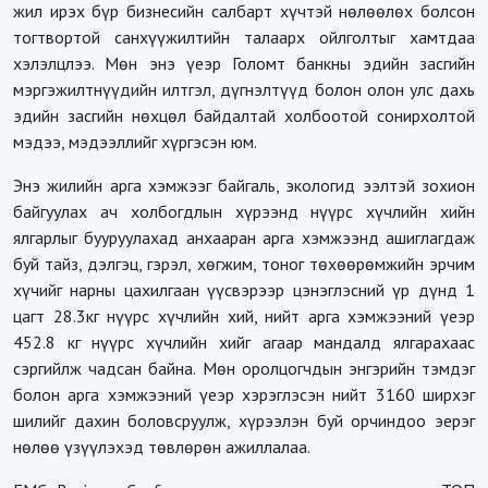
жил ирэх бүр бизнесийн салбарт хүчтэй нөлөөлөх болсон
тогтвортой санхүүжилтийн талаарх ойлголтыг хамтдаа
хэлэлцлээ. Мөн энэ үеэр Голомт банкны эдийн засгийн
мэргэжилтнүүдийн илтгэл, дүгнэлтүүд болон олон улс дахь
эдийн засгийн нөхцөл байдалтай холбоотой сонирхолтой
мэдээ, мэдээллийг хүргэсэн юм.
Энэ жилийн арга хэмжээг байгаль, экологид ээлтэй зохион
байгуулах ач холбогдлын хүрээнд нүүрс хүчлийн хийн
ялгарлыг бууруулахад анхааран арга хэмжээнд ашиглагдаж
буй тайз, дэлгэц, гэрэл, хөгжим, тоног төхөөрөмжийн эрчим
хүчийг нарны цахилгаан үүсвэрээр цэнэглэсний үр дүнд 1
цагт 28.3кг нүүрс хүчлийн хий, нийт арга хэмжээний үеэр
452.8 кг нүүрс хүчлийн хийг агаар мандалд ялгарахаас
сэргийлж чадсан байна. Мөн оролцогчдын энгэрийн тэмдэг
болон арга хэмжээний үеэр хэрэглэсэн нийт 3160 ширхэг
шилийг дахин боловсруулж, хүрээлэн буй орчиндоо эерэг
нөлөө үзүүлэхэд төвлөрөн ажиллалаа.