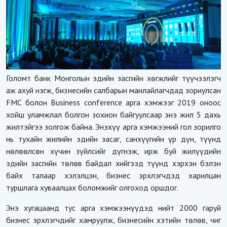
Голомт банк Монголын эдийн засгийн хөгжлийг түүчээлэгч
аж ахуй нэгж, бизнесийн салбарын манлайлагчдад зориулсан
FMC болон Business conference арга хэмжээг 2019 оноос
хойш уламжлал болгон зохион байгуулсаар энэ жил 5 дахь
жилтэйгээ золгож байна. Энэхүү арга хэмжээний гол зорилго
нь тухайн жилийн эдийн засаг, санхүүгийн үр дүн, түүнд
нөлөөлсөн хүчин зүйлсийг дүгнэж, ирж буй жилүүдийн
эдийн засгийн төлөв байдал хийгээд түүнд хэрхэн бэлэн
байх талаар хэлэлцэн, бизнес эрхлэгчдэд харилцан
туршлага хуваалцах боломжийг олгоход оршдог.
Энэ хугацаанд тус арга хэмжээнүүдэд нийт 2000 гаруй
бизнес эрхлэгчдийг хамруулж, бизнесийн хэтийн төлөв, чиг