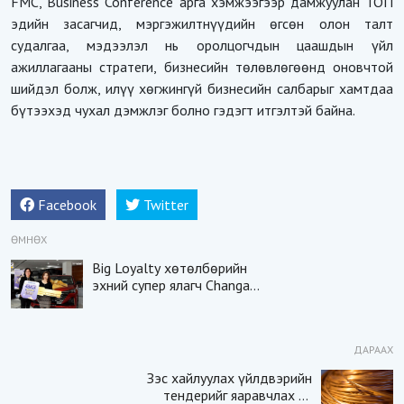
FMC, Business Conference арга хэмжээгээр дамжуулан ТОП
эдийн засагчид, мэргэжилтнүүдийн өгсөн олон талт
судалгаа, мэдээлэл нь оролцогчдын цаашдын үйл
ажиллагааны стратеги, бизнесийн төлөвлөгөөнд оновчтой
шийдэл болж, илүү хөгжингүй бизнесийн салбарыг хамтдаа
бүтээхэд чухал дэмжлэг болно гэдэгт итгэлтэй байна.
Facebook
Twitter
ӨМНӨХ
Big Loyalty хөтөлбөрийн
эхний супер ялагч Changan
CS55 автомашинаа гардан
авлаа
ДАРААХ
Зэс хайлуулах үйлдвэрийн
тендерийг яаравчлах нь