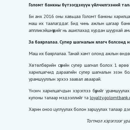
Голомт банкны бүтээгдэхүүн үйлчилгээний тал
Би анх 2016 оны хавьцаа Голомт банкны харилцаг
маш их таалагддаг. Бид чинь ажлын цагаар банк
аппликэйшнүүдийг нь ашиглахад хурдан шуурхай ам
За баярлалаа. Супер шагналын ялагч болсонд н
Маш их баярлалаа. Танай хамт олонд ажлын өндөр
Хөтөлбөрийн сүүлийн супер шагнал болох 1 өрөө
харилцагчид дараагийн супер шагналын эзэн бо
урамшууллын эрхээ заавал аваарай.
Үнэнч харилцагчдын хэрэглээ бүрийг урамшуула
купоны талаар мэдээллийг та
loyalty.golomtbank
Харин оноо цуглуулах болон зарцуулах талаар дэл
Тогтмол хэрэглээг ур