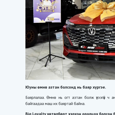
Юуны өмнө азтан болсонд нь баяр хүргэе.
Баярлалаа. Өмнө нь огт азтан болж үзээгүй ч
байгаадаа маш их баяртай байна.
Big Loyalty хөтөлбөрт хэрхэн оролцох болсон 