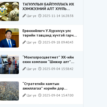
ТАГНУУЛЫН БАЙГУУЛЛАГА ИХ
ХЭМЖЭЭНИЙ АЛТ ХУУЛЬ
БУСААР ХИЛЭЭР ГАРГАХ ГЭЖ
Цаг үе
2025-11-14 16:28:38
БАЙСАН ҮЙЛДЛИЙГ ТАСЛАН
ЗОГСООЛОО
Ерөнхийлөгч У.Хүрэлсүх улс
төрийн тавцанд хүчтэй гарч
ирэхдээ өөрийгөө шударга
Цаг үе
2025-09-18 09:40:43
ёсны төлөө тэмцэгч, “хуучин
тогтолцооны хонгилыг нураагч”
гэсэн дүрээр ард түмэнд
“Монголросцветмет” ХК-ийн
таниулсан.
охин компани “Шижир алт”
ХХК-ийн Гүйцэтгэх захирлаар
Цаг үе
2025-09-04 15:58:42
ажиллаж байсан О.Баттөмөрт
холбогдох хэрэг хаашаа
замхарсан бэ?
“Стратегийн хамтын
ажиллагаа” нэрийн дор
“Чимээгүй хөрөнгө хуримтлал”
Цаг үе
2025-09-04 15:47:00