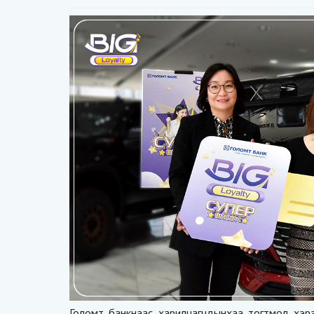
Голомт банкнаас харилцагчдынхаа тогтмол хэр