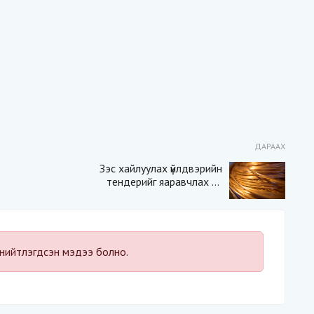
ДАРААХ
Зэс хайлуулах үйлдвэрийн
тендерийг яаравчлах нь
“Үндэсний аюулгүй
байдал“-д эрсдэлтэй юу?
нийтлэгдсэн мэдээ болно.