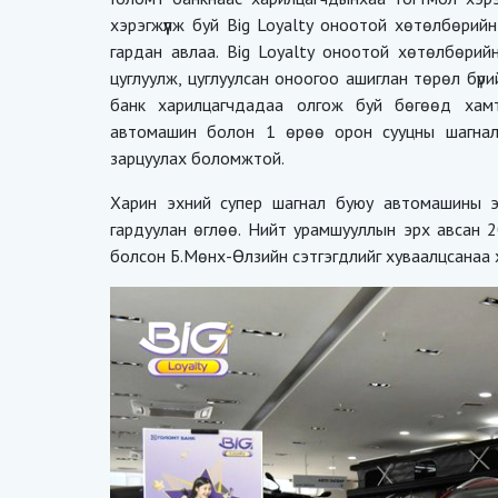
хэрэгжүүлж буй Big Loyаlty оноотой хөтөлбөри
гардан авлаа. Big Loyalty оноотой хөтөлбөрийн х
цуглуулж, цуглуулсан оноогоо ашиглан төрөл бү
банк харилцагчдадаа олгож буй бөгөөд хамт
автомашин болон 1 өрөө орон сууцны шагнал
зарцуулах боломжтой.
Харин эхний супер шагнал буюу автомашины э
гардуулан өглөө. Нийт урамшууллын эрх авсан 2
болсон Б.Мөнх-Өлзийн сэтгэгдлийг хуваалцсанаа х