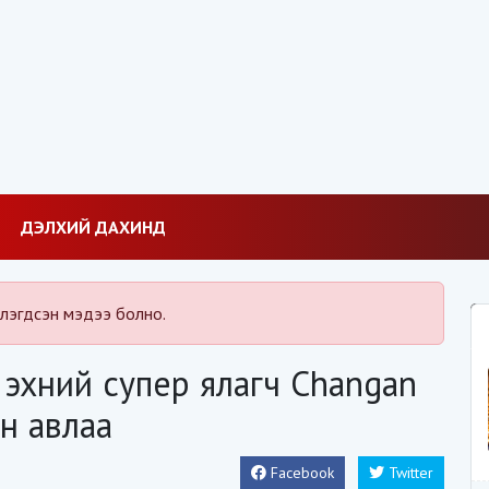
ДЭЛХИЙ ДАХИНД
лэгдсэн мэдээ болно.
 эхний супер ялагч Changan
н авлаа
Facebook
Twitter