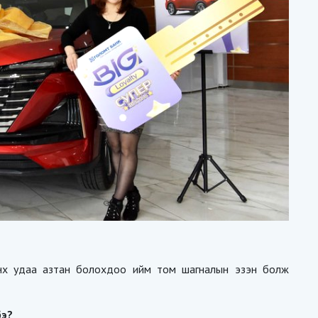
 анх удаа азтан болохдоо ийм том шагналын эзэн болж
бэ?