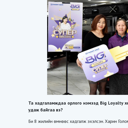
Та хадгаламждаа орлого нэмээд Big Loyalty х
удаж байгаа вэ?
Би 8 жилийн өмнөөс хадгалж эхэлсэн. Харин Голом