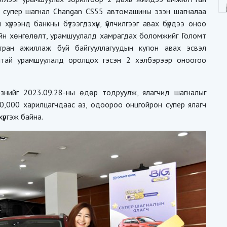
йн супер шагнал Changan CS55 автомашины эзэн шагналаа
үрээнд банкны бүтээгдэхүүн, үйлчилгээг авах бүрдээ оноо
рийн хөнгөлөлт, урамшуулалд хамрагдах боломжийг Голомт
ран ажиллаж буй байгууллагуудын купон авах эсвэл
тай урамшуулалд оролцох гэсэн 2 хэлбэрээр оноогоо
знийг 2023.09.28-ны өдөр тодруулж, ялагчид шагналыг
0,000 харилцагчдаас аз, одоороо онцгойрон супер ялагч
үргэж байна.