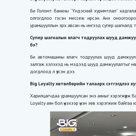
Би Голомт банкны “Үндэсний хуримтлал” хадга
олгогдлоо гэсэн мессеж ирсэн. Анх оноогоор
урамшууллын эрх авсан нь ингээд супер шагналд т
Супер шагналын ялагч тодруулах шууд дамжуул
бэ?
Би автомашины ялагч тодруулах шууд дамжуулал
залгаж хэлэхэд нь мэдээд шууд дамжуулалтыг нөхө
догдлоод л үзсэн дээ.
Big Loyalty хөтөлбөрийн талаарх сэтгэгдлээ х
Харилцагчдаа урамшуулсан энэ аяныг хэрэгжүүлж б
Loyalty аян бол үнэхээр үнэн зөв хэрэгжиж байгаа 