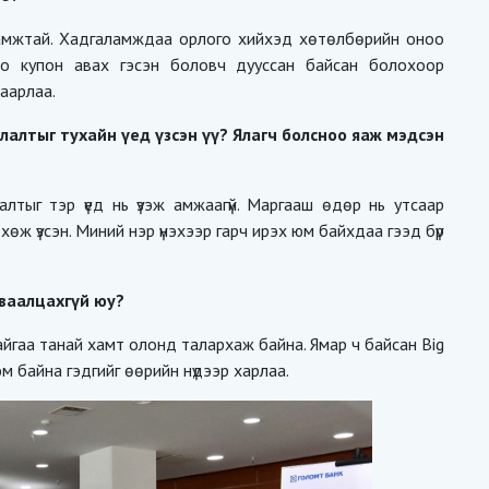
ламжтай. Хадгаламждаа орлого хийхэд хөтөлбөрийн оноо
оо купон авах гэсэн боловч дууссан байсан болохоор
аарлаа.
алтыг тухайн үед үзсэн үү? Ялагч болсноо яаж мэдсэн
тыг тэр үед нь үзэж амжаагүй. Маргааш өдөр нь утсаар
ж үзсэн. Миний нэр үнэхээр гарч ирэх юм байхдаа гээд бүр
уваалцахгүй юу?
айгаа танай хамт олонд талархаж байна. Ямар ч байсан Big
юм байна гэдгийг өөрийн нүдээр харлаа.