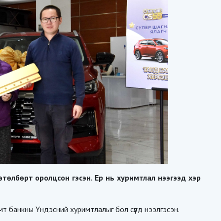
өтөлбөрт оролцсон гэсэн. Ер нь хуримтлал нээгээд хэр
т банкны Үндэсний хуримтлалыг бол сүүлд нээлгэсэн.