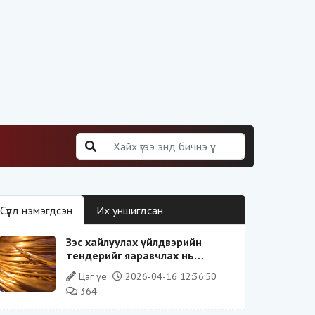
Сүүлд нэмэгдсэн
Их уншигдсан
Зэс хайлуулах үйлдвэрийн
тендерийг яаравчлах нь
“Үндэсний аюулгүй байдал“-д
Цаг үе
2026-04-16 12:36:50
эрсдэлтэй юу?
364