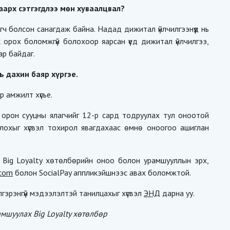
аарх сэтгэгдлээ мөн хуваалцвал?
ч болсон санагдаж байна. Надад дижитал үйлчилгээнүүд нь
 орох боломжгүй болохоор яарсан үед дижитал үйлчилгээ,
ар байдаг.
ь дахин баяр хүргэе.
 амжилт хүсье.
 орон сууцны ялагчийг 12-р сард тодруулах тул оноотой
лохыг хүсвэл тохирол явагдахаас өмнө оноогоо ашиглан
х Big Loyalty хөтөлбөрийн оноо болон урамшууллын эрх,
.com
болон SocialPay аппликэйшнээс авах боломжтой.
гэрэнгүй мэдээлэлтэй танилцахыг хүсвэл
ЭНД
дарна уу.
амшуулах Big Loyalty хөтөлбөр