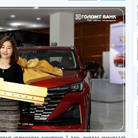
эглээг урамшуулах зорилгоор 2 дахь жилдээ амжилттай