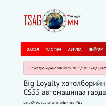
ЭХЛЭЛ
УЛС ТӨРЧ
АВИЛГА
НИЙГЭМ
Энэ мэдээ хуучирсан буюу 2023/10/06-нд нийт
Big Loyalty хөтөлбөрийн
CS55 автомашинаа гарда
Цаг үе
2023-10-06 15:58:00
Нийгэм
0