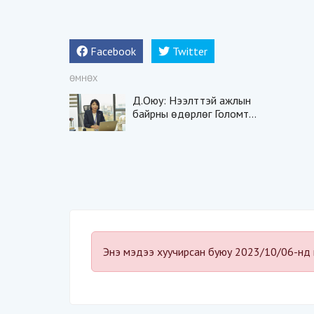
Facebook
Twitter
ӨМНӨХ
Д.Оюу: Нээлттэй ажлын
байрны өдөрлөг Голомт
банкны бүх салбарт зэрэг
болно
Энэ мэдээ хуучирсан буюу 2023/10/06-нд 