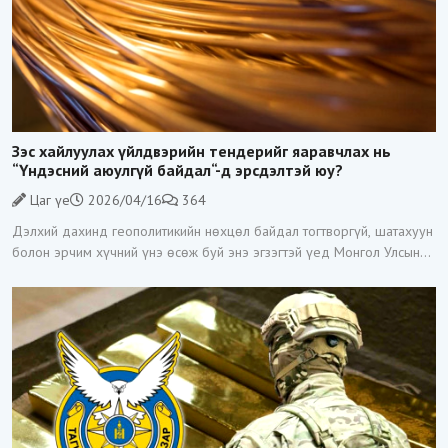
Зэс хайлуулах үйлдвэрийн тендерийг яаравчлах нь
“Үндэсний аюулгүй байдал“-д эрсдэлтэй юу?
Цаг үе
2026/04/16
364
Дэлхий дахинд геополитикийн нөхцөл байдал тогтворгүй, шатахуун
болон эрчим хүчний үнэ өсөж буй энэ эгзэгтэй үед Монгол Улсын
Засгийн газар Зэс хайлуулах үйлдвэр барих тендерийг гэнэт
зарласан нь