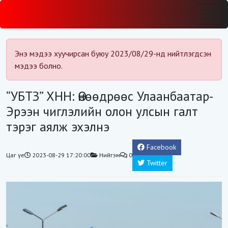
Энэ мэдээ хуучирсан буюу 2023/08/29-нд нийтлэгдсэн
мэдээ болно.
“УБТЗ” ХНН: Өнөөдрөөс Улаанбаатар-
Эрээн чиглэлийн олон улсын галт
тэрэг аялж эхэлнэ
Facebook
Цаг үе
2023-08-29 17:20:00
Нийгэм
0
Twitter