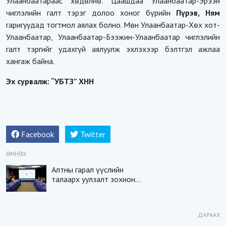
Улаанбаатараас хөдөлнө. Цаашдаа Улаанбаатар-Эрээн
чиглэлийн галт тэрэг долоо хоног бүрийн
Пүрэв, Ням
гаригуудад тогтмол аялах болно. Мөн Улаанбаатар-Хөх хот-
Улаанбаатар, Улаанбаатар-Бээжин-Улаанбаатар чиглэлийн
галт тэргийг удахгүй аялуулж эхлэхээр бэлтгэл ажлаа
хангаж байна.
Эх сурвалж: “УБТЗ” ХНН
Facebook
Twitter
ӨМНӨХ
Алтны гарал үүслийн
талаарх уулзалт зохион
байгуулав
ДАРААХ