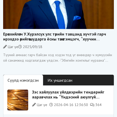
Ерөнхийлөгч У.Хүрэлсүх улс төрийн тавцанд хүчтэй гарч
ирэхдээ өөрийгөө шударга ёсны төлөө тэмцэгч, “хуучин
тогтолцооны хонгилыг нураагч” гэсэн дүрээр ард
Цаг үе
2025/09/18
түмэнд таниулсан.
Түүний амнаас гарч байсан хэд хэдэн тод үг өнөөдөр ч хүмүүсийн
ой санамжид хадгалагдаж үлдсэн. -“Эбигийн хонгилыг нураана”
-“Цагаан суваргыг төрд эргүүлж
Сүүлд нэмэгдсэн
Их уншигдсан
Зэс хайлуулах үйлдвэрийн тендерийг
яаравчлах нь “Үндэсний аюулгүй
байдал“-д эрсдэлтэй юу?
Цаг үе
2026-04-16 12:36:50
364