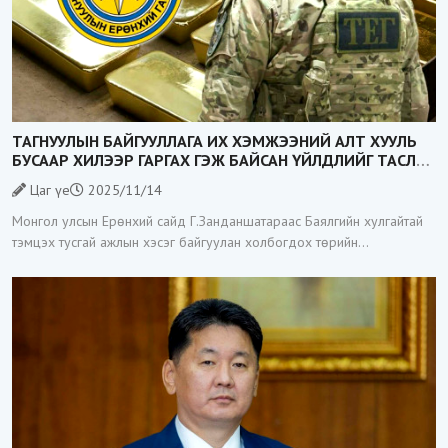
ТАГНУУЛЫН БАЙГУУЛЛАГА ИХ ХЭМЖЭЭНИЙ АЛТ ХУУЛЬ
БУСААР ХИЛЭЭР ГАРГАХ ГЭЖ БАЙСАН ҮЙЛДЛИЙГ ТАСЛАН
ЗОГСООЛОО
Цаг үе
2025/11/14
Монгол улсын Ерөнхий сайд Г.Занданшатараас Баялгийн хулгайтай
тэмцэх тусгай ажлын хэсэг байгуулан холбогдох төрийн
байгууллагуудад үүрэг даалгавар өгөөд байгаа билээ. Тэгвэл
Тагнуулын