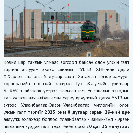
Ковид цар тахлын улмаас зогсоод байсан олон улсын галт
тэргийг аялуулж эхлэх саналыг “”УБТЗ” ХНН-ийн дарга
Х.Хэрлэн энэ оны 5 дугаар сард “Хятадын төмөр замууд”
корпорацийн ерөнхий захирал Гуо Жусуегийн урилгаар
БНХАУ-д айлчлах үеэрээ тавьсан юм. Уг саналыг хятадын
тал хүлээн авч албан ёсны хариу ирүүлсний дагуу УБТЗ-ын
зүгээс Улаанбаатар-Эрээн-Улаанбаатар чиглэлийн олон
улсын галт тэргийг
2023 оны 8 дугаар сарын 29-ний өдрөөс
аялуулж эхлэхээр боллоо. Улаанбаатар - Замын-Үүд - Эрээн
чиглэлийн хурдан галт тэрэг өнөө орой
20 цаг 35 минутаас