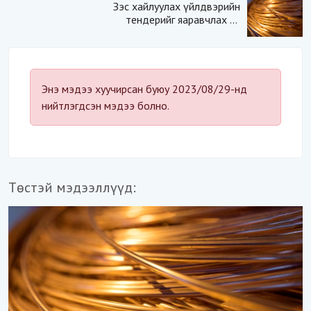
Зэс хайлуулах үйлдвэрийн
тендерийг яаравчлах нь
“Үндэсний аюулгүй
байдал“-д эрсдэлтэй юу?
Энэ мэдээ хуучирсан буюу 2023/08/29-нд
нийтлэгдсэн мэдээ болно.
Төстэй мэдээллүүд: