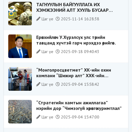
ТАГНУУЛЫН БАЙГУУЛЛАГА ИХ
ХЭМЖЭЭНИЙ АЛТ ХУУЛЬ БУСААР
ХИЛЭЭР ГАРГАХ ГЭЖ БАЙСАН
Цаг үе
2025-11-14 16:28:38
ҮЙЛДЛИЙГ ТАСЛАН ЗОГСООЛОО
Ерөнхийлөгч У.Хүрэлсүх улс төрийн
тавцанд хүчтэй гарч ирэхдээ өөрийгөө
шударга ёсны төлөө тэмцэгч, “хуучин
Цаг үе
2025-09-18 09:40:43
тогтолцооны хонгилыг нураагч” гэсэн
дүрээр ард түмэнд таниулсан.
“Монголросцветмет” ХК-ийн охин
компани “Шижир алт” ХХК-ийн
Гүйцэтгэх захирлаар ажиллаж байсан
Цаг үе
2025-09-04 15:58:42
О.Баттөмөрт холбогдох хэрэг хаашаа
замхарсан бэ?
“Стратегийн хамтын ажиллагаа”
нэрийн дор “Чимээгүй хөрөнгө хуримтлал”
Цаг үе
2025-09-04 15:47:00