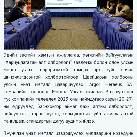
Эдийн засгийн хамтын ажиллагаа, хөгжлийн байгууллагын
“Хариуцлагатай алт олборлогч” зөвлөмж болон олон улсын
мөнгө угаах терроризмтой тэмцэх эрх зүйн орчин
шинэчлэгдсэнтэй холбоотойгоор Швейцарын холбооны
улсын үнэт металл цэвэршүүлэх “Argor Heraeus SA”
компанийн төлөөлөл Монгол Улсад ажиллав. Энэ хүрээнд
тус компанийн төлөөлөл 2023 оны наймдугаар сарын 20-27-
ны өдрүүдэд Баянхонгор аймаг дахь алтны олборлолт,
нийлүүлэлт, гарал үүсэл, сорьцлолтын үйл ажиллагаатай
танилцаж, стандартын дагуу аудит хийлээ.
Түүнчлэн үнэт металл цэвэршүүлэх үйлдвэрийн ирээдүйн