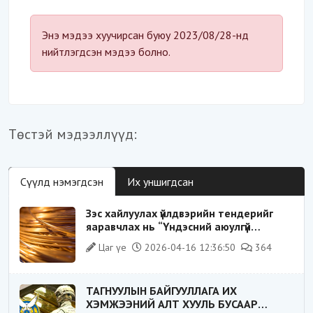
Энэ мэдээ хуучирсан буюу 2023/08/28-нд
нийтлэгдсэн мэдээ болно.
Төстэй мэдээллүүд:
Сүүлд нэмэгдсэн
Их уншигдсан
Зэс хайлуулах үйлдвэрийн тендерийг
яаравчлах нь “Үндэсний аюулгүй
байдал“-д эрсдэлтэй юу?
Цаг үе
2026-04-16 12:36:50
364
ТАГНУУЛЫН БАЙГУУЛЛАГА ИХ
ХЭМЖЭЭНИЙ АЛТ ХУУЛЬ БУСААР