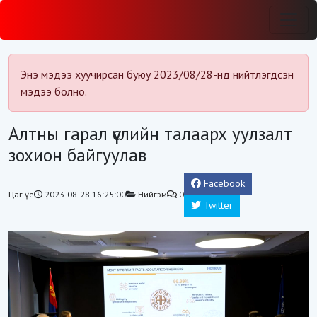
Энэ мэдээ хуучирсан буюу 2023/08/28-нд нийтлэгдсэн
мэдээ болно.
Алтны гарал үүслийн талаарх уулзалт
зохион байгуулав
Facebook
Цаг үе
2023-08-28 16:25:00
Нийгэм
0
Twitter