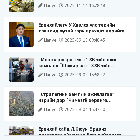
ХИЛЭЭР ГАРГАХ ГЭЖ БАЙСАН
Цаг үе
2025-11-14 16:28:38
ҮЙЛДЛИЙГ ТАСЛАН ЗОГСООЛОО
Ерөнхийлөгч У.Хүрэлсүх улс төрийн
тавцанд хүчтэй гарч ирэхдээ өөрийгөө
шударга ёсны төлөө тэмцэгч, “хуучин
Цаг үе
2025-09-18 09:40:43
тогтолцооны хонгилыг нураагч” гэсэн
дүрээр ард түмэнд таниулсан.
“Монголросцветмет” ХК-ийн охин
компани “Шижир алт” ХХК-ийн
Гүйцэтгэх захирлаар ажиллаж байсан
Цаг үе
2025-09-04 15:58:42
О.Баттөмөрт холбогдох хэрэг хаашаа
замхарсан бэ?
“Стратегийн хамтын ажиллагаа”
нэрийн дор “Чимээгүй хөрөнгө
хуримтлал”
Цаг үе
2025-09-04 15:47:00
Ерөнхий сайд Л.Оюун-Эрдэнэ
огцрохоос айсандаа Ерөнхийлөгч рүү