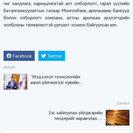
чиг хандлага, хариуцлагатай алт олборлолт, гарал үүслийн
баталгаажуулалтын талаар Монголбанк, арилжааны банкууд
болон олборлогч компани, алтны арилжаа эрхлэгчдийн
холбооны төлөөлөлтэй уулзалт зохион байгуулсан юм.
Facebook
Twitter
ӨМНӨХ
“Мэдээлэл технологийн
ажил үйлчилгээг хувийн
хэвшил, ТББ-уудаар
гүйцэтгүүлэх тогтоолын
төслийг Засгийн газраас
ДАРААХ
баталлаа“
Зэс хайлуулах үйлдвэрийн
тендерийг яаравчлах нь
“Үндэсний аюулгүй
байдал“-д эрсдэлтэй юу?