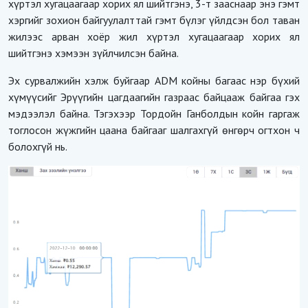
хүртэл хугацаагаар хорих ял шийтгэнэ, 3-т зааснаар энэ гэмт
хэргийг зохион байгуулалттай гэмт бүлэг үйлдсэн бол таван
жилээс арван хоёр жил хүртэл хугацаагаар хорих ял
шийтгэнэ хэмээн зүйлчилсэн байна.
Эх сурвалжийн хэлж буйгаар ADM койны багаас нэр бүхий
хүмүүсийг Эрүүгийн цагдаагийн газраас байцааж байгаа гэх
мэдээлэл байна. Тэгэхээр Тордойн Ганболдын койн гаргаж
тоглосон жүжгийн цаана байгааг шалгахгүй өнгөрч огтхон ч
болохгүй нь.