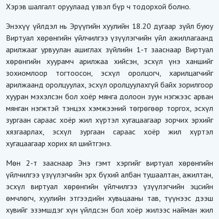
Хэрэв шалгалт оруулаад үзвэл бүр ч тодорхой болно.
Энэхүү үйлдэл нь Эрүүгийн хуулийн 18.20 дугаар зүйл буюу
Виртуал хөрөнгийн үйлчилгээ үзүүлэгчийн үйл ажиллагаанд
арилжааг урвуулан ашиглах зүйлийн 1-т зааснаар Виртуал
хөрөнгийн хуурамч арилжаа хийсэн, эсхүл үнэ ханшийг
зохиомлоор тогтоосон, эсхүл оролцогч, харилцагчийг
арилжаанд оролцуулах, эсхүл оролцуулахгүй байх зорилгоор
хууран мэхэлсэн бол хоёр мянга долоон зуун нэгжээс арван
мянган нэгжтэй тэнцэх хэмжээний төгрөгөөр торгох, эсхүл
зургаан сараас хоёр жил хүртэл хугацаагаар зорчих эрхийг
хязгаарлах, эсхүл зургаан сараас хоёр жил хүртэл
хугацаагаар хорих ял шийтгэнэ.
Мөн 2-т зааснаар Энэ гэмт хэргийг виртуал хөрөнгийн
үйлчилгээ үзүүлэгчийн эрх бүхий албан тушаалтан, ажилтан,
эсхүл виртуал хөрөнгийн үйлчилгээ үзүүлэгчийн эцсийн
өмчлөгч, хуулийн этгээдийн хувьцааны тав, түүнээс дээш
хувийг эзэмшдэг хүн үйлдсэн бол хоёр жилээс найман жил