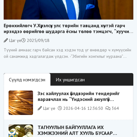
Ерөнхийлөгч У.Хүрэлсүх улс төрийн тавцанд хүчтэй гарч
ирэхдээ өөрийгөө шударга ёсны төлөө тэмцэгч, “хуучин
тогтолцооны хонгилыг нураагч” гэсэн дүрээр ард түмэнд
Цаг үе
2025/09/18
таниулсан.
Түүний амнаас гарч байсан хэд хэдэн тод үг өнөөдөр ч хүмүүсийн
ой санамжид хадгалагдаж үлдсэн. -“Эбигийн хонгилыг нураана”
-“Цагаан суваргыг төрд эргүүлж
Сүүлд нэмэгдсэн
Их уншигдсан
Зэс хайлуулах үйлдвэрийн тендерийг
яаравчлах нь “Үндэсний аюулгүй
байдал“-д эрсдэлтэй юу?
Цаг үе
2026-04-16 12:36:50
364
ТАГНУУЛЫН БАЙГУУЛЛАГА ИХ
ХЭМЖЭЭНИЙ АЛТ ХУУЛЬ БУСААР