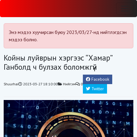
Энэ мэдээ хуучирсан буюу 2023/03/27-нд нийтлэгдсэн
мэдээ болно.
Койны луйврын хэргээс “Хамар”
Ганболд ч булзах боломжгүй
Facebook
Shuurhai
2023-03-27 18:10:00
Нийгэм
0
Twitter