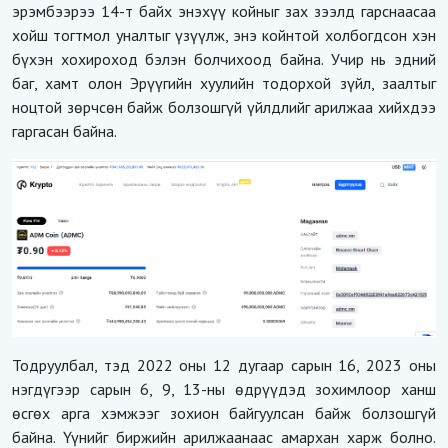
эрэмбээрээ 14-т байх энэхүү койныг зах зээлд гарснаасаа
хойш тогтмол уналтыг үзүүлж, энэ койнтой холбогдсон хэн
бүхэн хохироход бэлэн болчихоод байна. Учир нь эдний
баг, хамт олон Эрүүгийн хуулийн тодорхой зүйл, заалтыг
ноцтой зөрчсөн байж болзошгүй үйлдлийг арилжаа хийхдээ
гаргасан байна.
Тодруулбал, тэд 2022 оны 12 дугаар сарын 16, 2023 оны
нэгдүгээр сарын 6, 9, 13-ны өдрүүдэд зохимлоор ханш
өсгөх арга хэмжээг зохион байгуулсан байж болзошгүй
байна. Үүнийг биржийн арилжаанаас амархан харж болно.