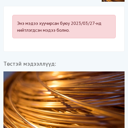
байдал“-д эрсдэлтэй юу?
Энэ мэдээ хуучирсан буюу 2023/03/27-нд
нийтлэгдсэн мэдээ болно.
Төстэй мэдээллүүд: