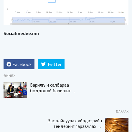
Socialmedee.mn
Facebook
Twitter
ӨМНӨХ
Барилгын салбараа
боддоггүй барилгын
АССОЦИАЦИ
ДАРААХ
Зэс хайлуулах үйлдвэрийн
тендерийг яаравчлах нь
“Үндэсний аюулгүй