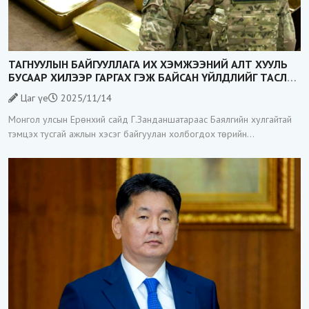
ТАГНУУЛЫН БАЙГУУЛЛАГА ИХ ХЭМЖЭЭНИЙ АЛТ ХУУЛЬ
БУСААР ХИЛЭЭР ГАРГАХ ГЭЖ БАЙСАН ҮЙЛДЛИЙГ ТАСЛАН
ЗОГСООЛОО
Цаг үе
2025/11/14
Монгол улсын Ерөнхий сайд Г.Занданшатараас Баялгийн хулгайтай
тэмцэх тусгай ажлын хэсэг байгуулан холбогдох төрийн
байгууллагуудад үүрэг даалгавар өгөөд байгаа билээ. Тэгвэл
Тагнуулын