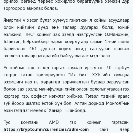
орилох бөгөөд төрөөс хохирлоо барагдуулна хэмээн дур
зоргоороо авирлах болов.
Ямартай ч хэсэг бүлэг хүмүүс гэнэтхэн л койны асуудлаар
олон нийтийн дунд энэ талаар дуугарах болж, эхний
ээлжинд “IHC” койныг зах зээлд нэвтрүүлсэн О.Мөнхжин,
Б.Гантиг, Б.Эрхэмбаяр нарыг хоёрдугаар сарын 1-ний шөнө
баривчлан 461 дүгээр хорих ангид саатуулан шалгаж
эхэлсэн талаар цагдаагийн байгууллагаас мэдээлэв.
Уг койныг зах зээлд гаргах замаар иргэдээс 30 тэрбум
төгрөг татан төвлөрүүлсэн “Их бит” ХХК-ийн хувьцаа
эзэмшигч нар нь хөрөнгөө зориулалтын бусаар зарцуулсан
болон зах зээлд манифуляци хийж олсон орлогыг угаасан гэх
хэргээр гэр, оффист нэгжлэг хийжээ. Тэгвэл тэдний араас
зүй ёсоор шалгах ёстой хүн бол “Алтан дорнод Монгол”-ын
эзэн гэгддэг мөнөөх “Хамар” Т.Ганболд.
Тус компани AMD гэх койныг гаргасан.
https://krypto.mn/currencies/adm-coin
сайт дээр