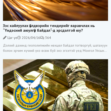
Зэс хайлуулах үйлдвэрийн тендерийг яаравчлах нь
“Үндэсний аюулгүй байдал“-д эрсдэлтэй юу?
Цаг үе
2026/04/16
364
Дэлхий дахинд геополитикийн нөхцөл байдал тогтворгүй, шатахуун
болон эрчим хүчний үнэ өсөж буй энэ эгзэгтэй үед Монгол Улсын
Засгийн газар Зэс хайлуулах үйлдвэр барих тендерийг гэнэт
зарласан нь