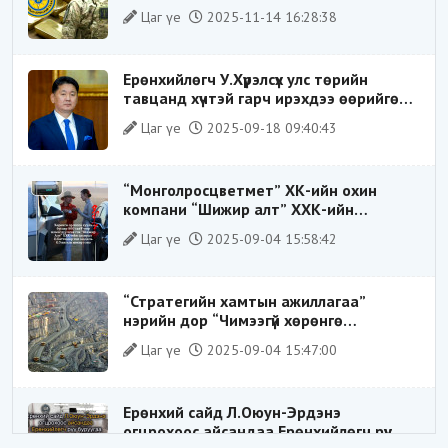
ХИЛЭЭР ГАРГАХ ГЭЖ БАЙСАН
Цаг үе
2025-11-14 16:28:38
ҮЙЛДЛИЙГ ТАСЛАН ЗОГСООЛОО
Ерөнхийлөгч У.Хүрэлсүх улс төрийн
тавцанд хүчтэй гарч ирэхдээ өөрийгөө
шударга ёсны төлөө тэмцэгч, “хуучин
Цаг үе
2025-09-18 09:40:43
тогтолцооны хонгилыг нураагч” гэсэн
дүрээр ард түмэнд таниулсан.
“Монголросцветмет” ХК-ийн охин
компани “Шижир алт” ХХК-ийн
Гүйцэтгэх захирлаар ажиллаж байсан
Цаг үе
2025-09-04 15:58:42
О.Баттөмөрт холбогдох хэрэг хаашаа
замхарсан бэ?
“Стратегийн хамтын ажиллагаа”
нэрийн дор “Чимээгүй хөрөнгө
хуримтлал”
Цаг үе
2025-09-04 15:47:00
Ерөнхий сайд Л.Оюун-Эрдэнэ
огцрохоос айсандаа Ерөнхийлөгч рүү