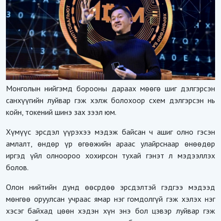
Монголын нийгэмд борооны дараах мөөгө шиг дэлгэрсэн
санхүүгийн луйвар гэж хэлж болохоор схем дэлгэрсэн нь
койн, токений шинэ зах зээл юм.
Хүмүүс эрсдэл үүрэхээ мэдэж байсан ч ашиг олно гэсэн
амлалт, өндөр үр өгөөжийн араас улайрснаар өнөөдөр
иргэд үйл олноороо хохирсон тухай гэнэт л мэдээллэх
болов.
Олон нийтийн дунд өөсрдөө эрсдэлтэй гэдгээ мэдээд
мөнгөө оруулсан учраас ямар нэг гомдолгүй гэж хэлэх нэг
хэсэг байхад цөөн хэдэн хүн энэ бол цэвэр луйвар гэж