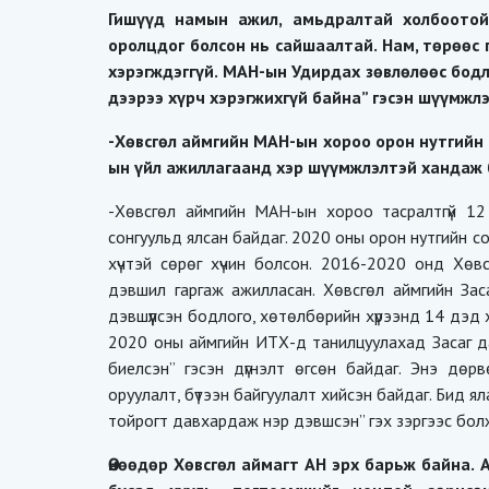
Гишүүд намын ажил, амьдралтай холбоотой
оролцдог болсон нь сайшаалтай. Нам, төрөөс
хэрэгждэггүй. МАН-ын Удирдах зөвлөлөөс бод
дээрээ хүрч хэрэгжихгүй байна” гэсэн шүүмжлэ
-Хөвсгөл аймгийн МАН-ын хороо орон нутгийн с
ын үйл ажиллагаанд хэр шүүмжлэлтэй хандаж 
-Хөвсгөл аймгийн МАН-ын хороо тасралтгүй 12
сонгуульд ялсан байдаг. 2020 оны орон нутгийн с
хүчтэй сөрөг хүчин болсон. 2016-2020 онд Хөвс
дэвшил гаргаж ажилласан. Хөвсгөл аймгийн З
дэвшүүлсэн бодлого, хөтөлбөрийн хүрээнд 14 дэд
2020 оны аймгийн ИТХ-д танилцуулахад Засаг да
биелсэн” гэсэн дүгнэлт өгсөн байдаг. Энэ дө
оруулалт, бүтээн байгуулалт хийсэн байдаг. Бид яла
тойрогт давхардаж нэр дэвшсэн” гэх зэргээс болж
Өнөөдөр Хөвсгөл аймагт АН эрх барьж байна.