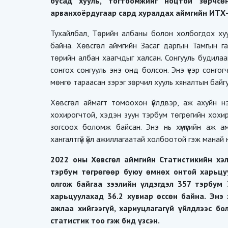
бусад хууль, тогтоомжийг ноцтой зөрчс
арванхоёрдугаар сард хуралдах аймгийн ИТХ-
Тухайлбал, Төрийн албаны болон холбогдох хуу
байна. Хөвсгөл аймгийн Засаг даргын Тамгын г
төрийн албан хаагчдыг халсан. Сонгууль будилаа
сонгох сонгууль энэ онд болсон. Энэ үеэр сонгогч
мөнгө тараасан зэрэг зөрчил хууль хяналтын байг
Хөвсгөл аймагт томоохон үйлдвэр, аж ахуйн нэ
хохирогчтой, хэдэн зуун тэрбум төгрөгийн хохи
зогсоох боломж байсан. Энэ нь хүмүүсийн аж 
хангалтгүй үйл ажиллагаатай холбоотой гэж манай 
2022 оны Хөвсгөл аймгийн Статистикийн хэл
тэрбум төгрөгөөр буюу өмнөх онтой харьцуу
олгож байгаа зээлийн үлдэгдэл 357 тэрбум 
харьцуулахад 36.2 хувиар өссөн байна. Энэ
ажлаа хийгээгүй, хариуцлагагүй үйлдлээс бо
статистик тоо гэж бид үзсэн.