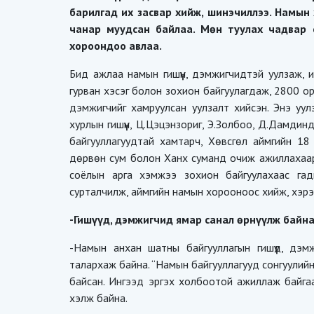
барилгад их засвар хийж, шинэчиллээ. Намын
чанар муудсан байлаа. Мөн туулах чадвар
хороондоо авлаа.
Бид ажлаа намын гишүүн, дэмжигчидтэй уулзаж, ид
гурван хэсэг болон зохион байгуулагдаж, 2800 ор
дэмжигчийг хамруулсан уулзалт хийсэн. Энэ уу
хурлын гишүүн, Ц.Цэцэнзориг, Э.Золбоо, Д.Дамди
байгууллагуудтай хамтарч, Хөвсгөл аймгийн 18 
дөрвөн сум болон Ханх суманд очиж ажиллахаар 
соёлын арга хэмжээ зохион байгуулахаас гадн
сурталчилж, аймгийн намын хорооноос хийж, хэрэг
-Гишүүд, дэмжигчид ямар санал өрнүүлж байна
-Намын анхан шатны байгууллагын гишүүд, дэм
талархаж байна. “Намын байгууллагууд сонгуулийн 
байсан. Ингээд эргэх холбоотой ажиллаж байгаа 
хэлж байна.