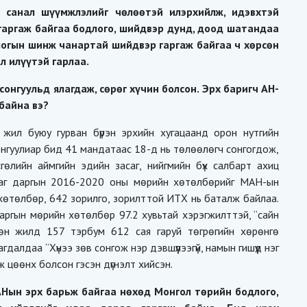
 санал шүүмжлэлийг чөлөөтэй илэрхийлж, идэвхтэй
 гаргаж байгаа бодлого, шийдвэр дунд, доод шатандаа
логын шинж чанартай шийдвэр гаргаж байгаа ч хөрсөн
л илүүтэй гарлаа.
онгуульд ялагдаж, сөрөг хүчин болсон. Эрх баригч АН-
байна вэ?
 жил буюу гурван бүрэн эрхийн хугацаанд орон нутгийн
онгуулиар бид 41 мандатаас 18-д нь төлөөлөгч сонгогдож,
гөлийн аймгийн эдийн засаг, нийгмийн бүх салбарт ахиц
асаг даргын 2016-2020 оны мөрийн хөтөлбөрийг МАН-ын
 хөтөлбөр, 642 зорилго, зорилттой ИТХ нь баталж байлаа.
ргын мөрийн хөтөлбөр 97.2 хувьтай хэрэгжилттэй, “сайн
рвөн жилд 157 тэрбум 612 сая гаруй төгрөгийн хөрөнгө
гдалдаа “Хүнээ зөв сонгож нэр дэвшүүлээгүй, намын гишүүд нэг
 цөөнх болсон гэсэн дүгнэлт хийсэн.
 АНын эрх барьж байгаа нөхөд Монгол төрийн бодлого,