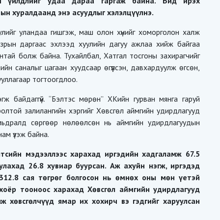
өн үйлдлийг удаа дараа гаргаж байна. Бид ирэх
ын хуралдаанд энэ асуудлыг хэлэлцүүлнэ.
лийг уландаа гишгэж, маш олон хүнийг хоморголон халж
азрын даргаас эхлээд хуулийн дагуу ажлаа хийж байгаа
нтай болж байна. Тухайлбал, Хатгал тосгоны захирагчийг
ийн саналыг цагаан хуудсаар өгүүлсэн, давхардуулж өгсөн,
ууллагаар тогтоогдлоо.
гж байдаггүй. “Бэлтэс мөрөн” ХКийн гурван мянга гаруй
ролтой залилангийн хэргийг Хөвсгөл аймгийн удирдлагууд
амьдралд сөргөөр нөлөөлсөн нь аймгийн удирдлагуудын
нам үзэж байна.
тсийн мэдээллээс харахад иргэдийн хадгаламж 67.5
лахад 26.8 хувиар буурсан. Аж ахуйн нэгж, иргэдэд
312.8 сая төгрөг болгосон нь өмнөх оны мөн үетэй
 хоёр тооноос харахад Хөвсгөл аймгийн удирдлагууд
лж хөвсгөлчүүд ямар их хохирч вэ гэдгийг харуулсан