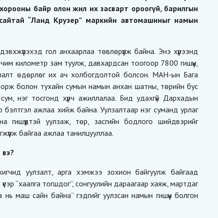
 хорооны байр олон жил их засварт ороогүй, барилгын
 сайтай “Ланд Крузер” маркийн автомашиныг намын
эвхжүүлэхэд гол анхаарлаа төвлөрүүлж байна. Энэ хүрээнд
чим километр зам туулж, давхардсан тоогоор 7800 гишүүн,
лзалт өдөрлөг их ач холбогдолтой болсон. МАН-ын Бага
ндорж болон тухайн сумын намын анхан шатны, төрийн бус
сум, нэг тосгонд хүрч ажиллалаа. Бид удахгүй Дархадын
бэлтгэл ажлаа хийж байна. Уулзалтаар нэг суманд урлаг
а гишүүдтэй уулзаж, төр, засгийн бодлого шийдвэрийг
жүүлж байгаа ажлаа танилцууллаа.
 вэ?
жигчид уулзалт, арга хэмжээ зохион байгуулж байгаад
үеэр “хаалга тогшдог”, сонгуулийн дараагаар хаяж, мартдаг
нь маш сайн байна” гэдгийг уулзсан намын гишүүн болгон