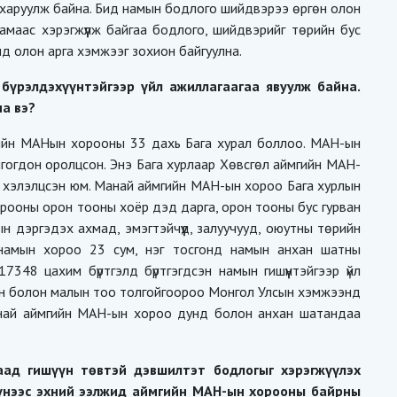
 харуулж байна. Бид намын бодлого шийдвэрээ өргөн олон
намаас хэрэгжүүлж байгаа бодлого, шийдвэрийг төрийн бус
ид олон арга хэмжээг зохион байгуулна.
бүрэлдэхүүнтэйгээр үйл ажиллагаагаа явуулж байна.
на вэ?
гийн МАНын хорооны 33 дахь Бага хурал боллоо. МАН-ын
огдон оролцсон. Энэ Бага хурлаар Хөвсгөл аймгийн МАН-
г хэлэлцсэн юм. Манай аймгийн МАН-ын хороо Бага хурлын
орооны орон тооны хоёр дэд дарга, орон тооны бус гурван
ын дэргэдэх ахмад, эмэгтэйчүүд, залуучууд, оюутны төрийн
 намын хороо 23 сум, нэг тосгонд намын анхан шатны
7348 цахим бүртгэлд бүртгэгдсэн намын гишүүнтэйгээр үйл
мын болон малын тоо толгойгоороо Монгол Улсын хэмжээнд
анай аймгийн МАН-ын хороо дунд болон анхан шатандаа
ад гишүүн төвтэй дэвшилтэт бодлогыг хэрэгжүүлэх
Үүнээс эхний ээлжид аймгийн МАН-ын хорооны байрны