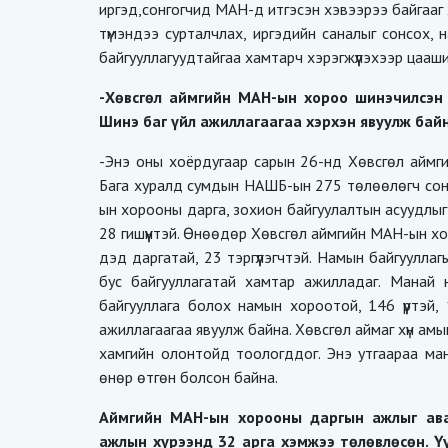
иргэд,сонгогчид МАН-д итгэсэн хэвээрээ байгааг
түмэндээ сурталчлах, иргэдийн саналыг сонсох, 
байгууллагуудтайгаа хамтарч хэрэгжүүлэхээр цааш
-Хөвсгөл аймгийн МАН-ын хороо шинэчилсэн 
Шинэ баг үйл ажиллагаагаа хэрхэн явуулж бай
-Энэ оны хоёрдугаар сарын 26-нд Хөвсгөл айм
Бага хуралд сумдын НАШБ-ын 275 төлөөлөгч сонг
ын хорооны дарга, зохион байгуулалтын асуудлы
28 гишүүнтэй. Өнөөдөр Хөвсгөл аймгийн МАН-ын х
дэд даргатай, 23 тэргүүлэгчтэй. Намын байгууллаг
бус байгууллагатай хамтар ажилладаг. Манай
байгууллага болох намын хороотой, 146 үүртэй, 1
ажиллагаагаа явуулж байна. Хөвсгөл аймаг хүн а
хамгийн олонтойд тоологддог. Энэ утгаараа м
өнөр өтгөн болсон байна.
Аймгийн МАН-ын хорооны даргын ажлыг ава
ажлын хүрээнд 32 арга хэмжээ төлөвлөсөн. 