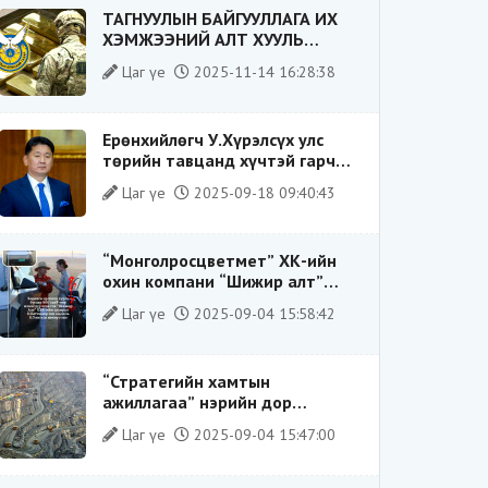
ТАГНУУЛЫН БАЙГУУЛЛАГА ИХ
ХЭМЖЭЭНИЙ АЛТ ХУУЛЬ
БУСААР ХИЛЭЭР ГАРГАХ ГЭЖ
Цаг үе
2025-11-14 16:28:38
БАЙСАН ҮЙЛДЛИЙГ ТАСЛАН
ЗОГСООЛОО
Ерөнхийлөгч У.Хүрэлсүх улс
төрийн тавцанд хүчтэй гарч
ирэхдээ өөрийгөө шударга
Цаг үе
2025-09-18 09:40:43
ёсны төлөө тэмцэгч, “хуучин
тогтолцооны хонгилыг нураагч”
гэсэн дүрээр ард түмэнд
“Монголросцветмет” ХК-ийн
таниулсан.
охин компани “Шижир алт”
ХХК-ийн Гүйцэтгэх захирлаар
Цаг үе
2025-09-04 15:58:42
ажиллаж байсан О.Баттөмөрт
холбогдох хэрэг хаашаа
замхарсан бэ?
“Стратегийн хамтын
ажиллагаа” нэрийн дор
“Чимээгүй хөрөнгө хуримтлал”
Цаг үе
2025-09-04 15:47:00