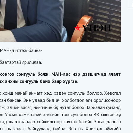
д МАН-д итгэж байна-
баатартай ярилцлаа.
 сонгох сонгууль болж, МАН-аас нэр дэвшигчид ялалт
х анхны сонгууль байх баяр хүргэе.
 хойш манай аймагт хэд хэдэн сонгууль боллоо. Хөвсгөл
сан байсан. Энэ удаад бид ач холбогдол өгч оролцсоноор
ж, эдийн засаг, нийгмийн бүс нутаг болох Тариалан суманд
ол Улсын хэмжээний хамгийн том сум болох 48 мянган хүн
сад шалтгаанаар хойшилсоор саяхан багийн Засаг даргын
гт нь ялалт байгуулаад байна. Энэ нь Хөвсгөл аймгийн