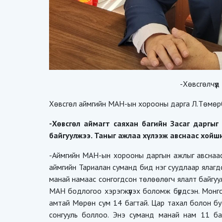
-Хөвсгөлчүү
Хөвсгөл аймгийн МАН-ын хорооны дарга Л.Төмөр
-Хөвсгөл аймагт саяхан багийн Засаг даргыг
байгуулжээ. Таныг ажлаа хүлээж авснаас хойши
-Аймгийн МАН-ын хорооны даргын ажлыг авснаас
аймгийн Тариалан суманд бид нэг суудлаар ялагд
манай намаас сонгогдсон төлөөлөгч ялалт байгуул
МАН бодлогоо хэрэгжүүлэх боломж бүрдсэн. Монг
амтай Мөрөн сум 14 багтай. Цар тахал болон бу
сонгууль боллоо. Энэ суманд манай нам 11 ба