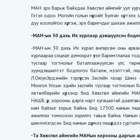
МАН эрх барьж байхдаа Хөвсгөл аймгийг уул уурх
Гэтэл одоо Могойн голын нүүрсийг Булган хүртэлх 
дуу хоолойгоо хүргэж, эрх баригчдыг шахаж ажил
-МАН-ын 30 дахь Их хурлаар дэвшүүлсэн бодло
-МАН-ын 30 дахь Их хурал өнгөрсөн оны арван
хурлаараа социал демократ үзэл баримтлалаа тод
тусгаар тогтнолыг баталгаажуулсан улс төр
зуундэвшилтэт бодлогоо баталж, нээлттэй, гиш
Л.ОюунЭрдэнийн тэргүүлсэн Засгийн газар Шинэ 
Монгол Улсын эдийн засгийн тусгаар тогтнолын б
хөтөлбөрийн хүрээнд бид Хөвсгөл аймгийн МАН-
НАШБ, үүр, хорооны дарга нарт хугацаатай даалгавар 
нам байхыг зорьж байна. Бид 17300 намын гишүү
ажиллах томоохон зорилго тавьж байна. Намын а
шинэчлэгдсэн. Бид намын дүрмээ гишүүддээ суртал
-Та Хөвсгөл аймгийн МАНын хорооны даргын а