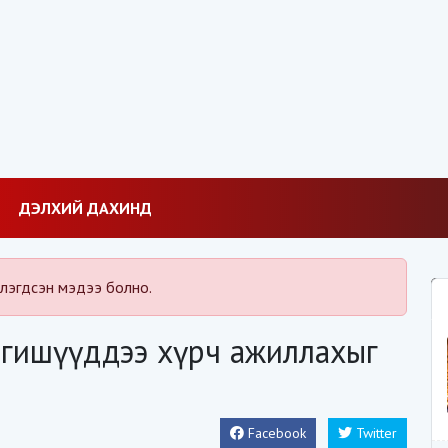
ДЭЛХИЙ ДАХИНД
лэгдсэн мэдээ болно.
 гишүүддээ хүрч ажиллахыг
Facebook
Twitter