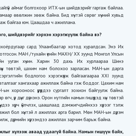
айгүй аймаг болгохоор ИТХ-ын шийдвэрийг гаргаж байлаа.
замаар өвөлжин зөөж байна. Бид хүчтэй сөрөг хүчний хувьд
лаж байгаа юм. Цаашдаа ч ажиллана.
го, шийдвэрийг хэрхэн хэрэгжүүлж байна вэ?
хоёрдугаар сард Улаанбаатар хотод хуралдсан. Энэ Их
отгосон. МАН /тухайн үеийн МАХН/ XX зуунд Монгол Улсын
ийн ууган хүчин. Харин 30 дахь Их хурлаараа Шинэ
үүн төвтэй, цахим нам болохоо зарласан. МАН-ын дарга
сэргэлтийн бодлогоо хэрэгжүүлж байгаагаараа XXI зуунд
аталгааг хангахаар ажиллаж байна гэж боддог. Цахим нам
ын хорооноос үүрүүддээ сургалт зохион байгуулж байна.
өгч, үр дүнг дүгнэнэ. Орон нутгийн намын гишүүдэд хүн төвтэй
ндээ хүрч үйлчлэх, цаашлаад дэмжигчдийнхээ хүрээг тэлж
жил бол хүнтэй л ажиллах арга барил. Мөн МАН-ын дүрэм
чилж, дүрмийн хүрээндээ ажиллах зарчим барьж байна.
жлыг хүлээж аваад удаагүй байна. Намын гишүүн байх,