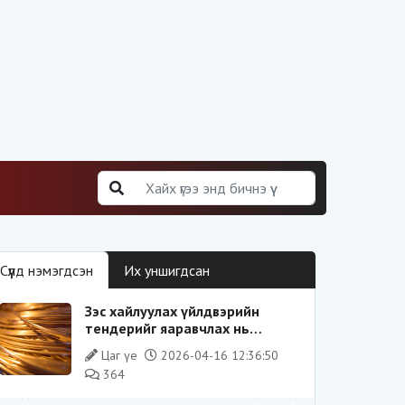
Сүүлд нэмэгдсэн
Их уншигдсан
Зэс хайлуулах үйлдвэрийн
тендерийг яаравчлах нь
“Үндэсний аюулгүй байдал“-д
Цаг үе
2026-04-16 12:36:50
эрсдэлтэй юу?
364