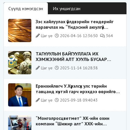
Сүүлд нэмэгдсэн
Их уншигдсан
Зэс хайлуулах үйлдвэрийн тендерийг
яаравчлах нь “Үндэсний аюулгүй
байдал“-д эрсдэлтэй юу?
Цаг үе
2026-04-16 12:36:50
364
ТАГНУУЛЫН БАЙГУУЛЛАГА ИХ
ХЭМЖЭЭНИЙ АЛТ ХУУЛЬ БУСААР
ХИЛЭЭР ГАРГАХ ГЭЖ БАЙСАН
Цаг үе
2025-11-14 16:28:38
ҮЙЛДЛИЙГ ТАСЛАН ЗОГСООЛОО
Ерөнхийлөгч У.Хүрэлсүх улс төрийн
тавцанд хүчтэй гарч ирэхдээ өөрийгөө
шударга ёсны төлөө тэмцэгч, “хуучин
Цаг үе
2025-09-18 09:40:43
тогтолцооны хонгилыг нураагч” гэсэн
дүрээр ард түмэнд таниулсан.
“Монголросцветмет” ХК-ийн охин
компани “Шижир алт” ХХК-ийн
Гүйцэтгэх захирлаар ажиллаж байсан