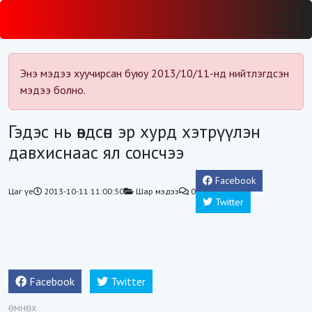
Энэ мэдээ хуучирсан буюу 2013/10/11-нд нийтлэгдсэн
мэдээ болно.
Гэдэс нь өвдсөн эр хурд хэтрүүлэн
давхиснаас ял сонсчээ
Facebook
Цаг үе
2013-10-11 11:00:50
Шар мэдээ
0
Twitter
Facebook
Twitter
ӨМНӨХ