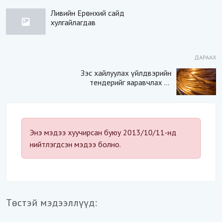
Ливийн Ерөнхий сайд
хулгайлагдав
ДАРААХ
Зэс хайлуулах үйлдвэрийн
тендерийг яаравчлах нь
“Үндэсний аюулгүй
байдал“-д эрсдэлтэй юу?
Энэ мэдээ хуучирсан буюу 2013/10/11-нд
нийтлэгдсэн мэдээ болно.
Төстэй мэдээллүүд: