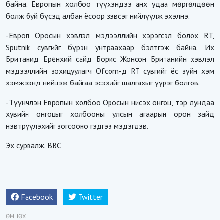
байна. Европын холбоо түүхэндээ анх удаа мөргөлдөөн
болж буй бүсэд албан ёсоор зэвсэг нийлүүлж эхэлнэ.
-Европ Оросын хэвлэл мэдээллийн хэрэгсэл болох RT,
Sputnik сувгийг бүрэн унтраахаар бэлтгэж байна. Их
Британид Ерөнхий сайд Борис Жонсон Британийн хэвлэл
мэдээллийн зохицуулагч Ofcom-д RT сувгийг ёс зүйн хэм
хэмжээнд нийцэж байгаа эсэхийг шалгахыг үүрэг болгов.
-Түүнчлэн Европын холбоо Оросын нисэх онгоц, тэр дундаа
хувийн онгоцыг холбооны улсын агаарын орон зайд
нэвтрүүлэхийг зогсооно гэдгээ мэдэгдэв.
Эх сурвалж. ВВС
Facebook
Twitter
ӨМНӨХ