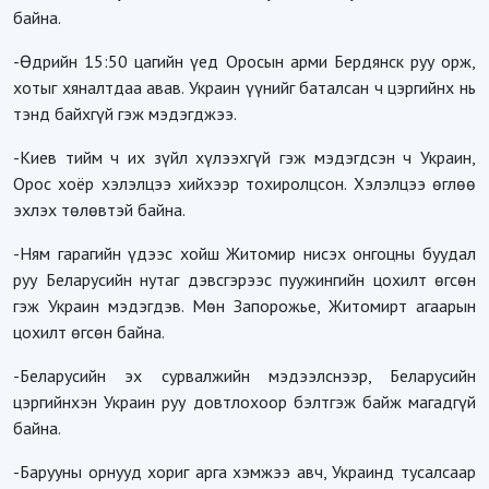
байна.
-Өдрийн 15:50 цагийн үед Оросын арми Бердянск руу орж,
хотыг хяналтдаа авав. Украин үүнийг баталсан ч цэргийнх нь
тэнд байхгүй гэж мэдэгджээ.
-Киев тийм ч их зүйл хүлээхгүй гэж мэдэгдсэн ч Украин,
Орос хоёр хэлэлцээ хийхээр тохиролцсон. Хэлэлцээ өглөө
эхлэх төлөвтэй байна.
-Ням гарагийн үдээс хойш Житомир нисэх онгоцны буудал
руу Беларусийн нутаг дэвсгэрээс пуужингийн цохилт өгсөн
гэж Украин мэдэгдэв. Мөн Запорожье, Житомирт агаарын
цохилт өгсөн байна.
-Беларусийн эх сурвалжийн мэдээлснээр, Беларусийн
цэргийнхэн Украин руу довтлохоор бэлтгэж байж магадгүй
байна.
-Барууны орнууд хориг арга хэмжээ авч, Украинд тусалсаар