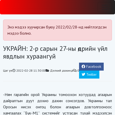
Энэ мэдээ хуучирсан буюу 2022/02/28-нд нийтлэгдсэн
мэдээ болно.
УКРАЙН: 2-р сарын 27-ны өдрийн үйл
явдлын хураангуй
Facebook
Цаг үе
2022-02-28 11:30:00
Дэлхий дахинд
0
Twitter
-Ням гарагийн орой Украины томоохон хотуудад агаарын
дайралтын дуут дохио дахин сонсогдов. Украины тал
Оросын нисэх онгоц болон агаарын довтолгооноос
хамгаалах “Бук-М1” системийг устгасан тухай мэдээлсэн