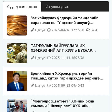
Сүүлд нэмэгдсэн
Их уншигдсан
Зэс хайлуулах үйлдвэрийн тендерийг
яаравчлах нь “Үндэсний аюулгүй
байдал“-д эрсдэлтэй юу?
Цаг үе
2026-04-16 12:36:50
364
ТАГНУУЛЫН БАЙГУУЛЛАГА ИХ
ХЭМЖЭЭНИЙ АЛТ ХУУЛЬ БУСААР
ХИЛЭЭР ГАРГАХ ГЭЖ БАЙСАН
Цаг үе
2025-11-14 16:28:38
ҮЙЛДЛИЙГ ТАСЛАН ЗОГСООЛОО
Ерөнхийлөгч У.Хүрэлсүх улс төрийн
тавцанд хүчтэй гарч ирэхдээ өөрийгөө
шударга ёсны төлөө тэмцэгч, “хуучин
Цаг үе
2025-09-18 09:40:43
тогтолцооны хонгилыг нураагч” гэсэн
дүрээр ард түмэнд таниулсан.
“Монголросцветмет” ХК-ийн охин
компани “Шижир алт” ХХК-ийн
Гүйцэтгэх захирлаар ажиллаж байсан