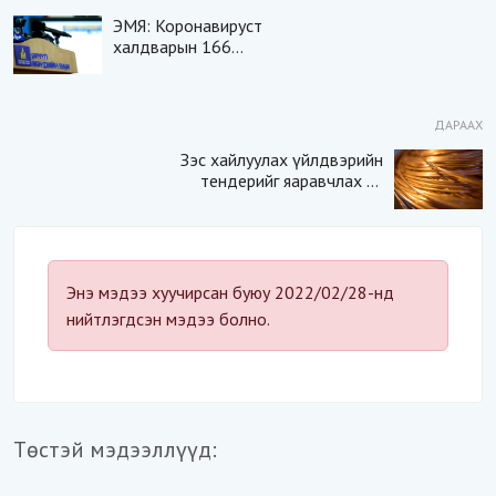
ЭМЯ: Коронавируст
халдварын 166
тохиолдол шинээр
батлагдаж, нас баралт
бүртгэгдээгүй
ДАРААХ
Зэс хайлуулах үйлдвэрийн
тендерийг яаравчлах нь
“Үндэсний аюулгүй
байдал“-д эрсдэлтэй юу?
Энэ мэдээ хуучирсан буюу 2022/02/28-нд
нийтлэгдсэн мэдээ болно.
Төстэй мэдээллүүд: