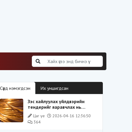
Сүүлд нэмэгдсэн
Их уншигдсан
Зэс хайлуулах үйлдвэрийн
тендерийг яаравчлах нь
“Үндэсний аюулгүй байдал“-д
Цаг үе
2026-04-16 12:36:50
эрсдэлтэй юу?
364