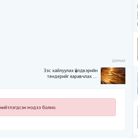
ДАРААХ
Зэс хайлуулах үйлдвэрийн
тендерийг яаравчлах нь
“Үндэсний аюулгүй
байдал“-д эрсдэлтэй юу?
нийтлэгдсэн мэдээ болно.