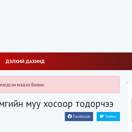
ДЭЛХИЙ ДАХИНД
лэгдсэн мэдээ болно.
амгийн муу хосоор тодорчээ
Facebook
Twitter