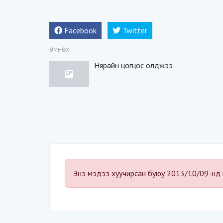
Facebook
Twitter
ӨМНӨХ
Нярайн цогцос олджээ
Энэ мэдээ хуучирсан буюу 2013/10/09-нд 