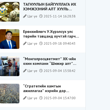
ТАГНУУЛЫН БАЙГУУЛЛАГА ИХ
ХЭМЖЭЭНИЙ АЛТ ХУУЛЬ
БУСААР ХИЛЭЭР ГАРГАХ ГЭЖ
Цаг үе
2025-11-14 16:28:38
БАЙСАН ҮЙЛДЛИЙГ ТАСЛАН
ЗОГСООЛОО
Ерөнхийлөгч У.Хүрэлсүх улс
төрийн тавцанд хүчтэй гарч
ирэхдээ өөрийгөө шударга
Цаг үе
2025-09-18 09:40:43
ёсны төлөө тэмцэгч, “хуучин
тогтолцооны хонгилыг нураагч”
гэсэн дүрээр ард түмэнд
“Монголросцветмет” ХК-ийн
таниулсан.
охин компани “Шижир алт”
ХХК-ийн Гүйцэтгэх захирлаар
Цаг үе
2025-09-04 15:58:42
ажиллаж байсан О.Баттөмөрт
холбогдох хэрэг хаашаа
замхарсан бэ?
“Стратегийн хамтын
ажиллагаа” нэрийн дор
“Чимээгүй хөрөнгө хуримтлал”
Цаг үе
2025-09-04 15:47:00