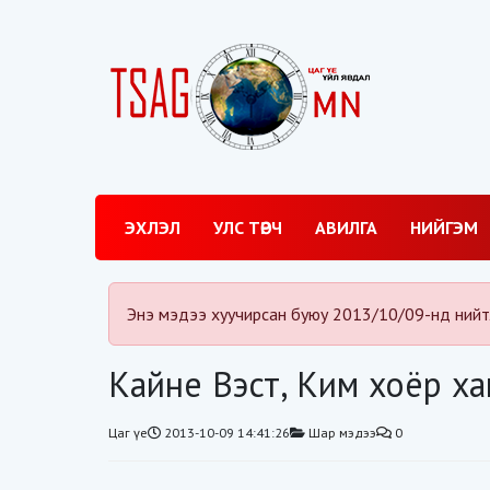
ЭХЛЭЛ
УЛС ТӨРЧ
АВИЛГА
НИЙГЭМ
Энэ мэдээ хуучирсан буюу 2013/10/09-нд нийт
Кайне Вэст, Ким хоёр х
Цаг үе
2013-10-09 14:41:26
Шар мэдээ
0