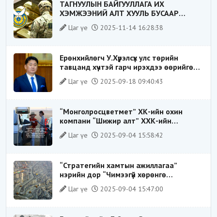
ТАГНУУЛЫН БАЙГУУЛЛАГА ИХ
ХЭМЖЭЭНИЙ АЛТ ХУУЛЬ БУСААР
ХИЛЭЭР ГАРГАХ ГЭЖ БАЙСАН
Цаг үе
2025-11-14 16:28:38
ҮЙЛДЛИЙГ ТАСЛАН ЗОГСООЛОО
Ерөнхийлөгч У.Хүрэлсүх улс төрийн
тавцанд хүчтэй гарч ирэхдээ өөрийгөө
шударга ёсны төлөө тэмцэгч, “хуучин
Цаг үе
2025-09-18 09:40:43
тогтолцооны хонгилыг нураагч” гэсэн
дүрээр ард түмэнд таниулсан.
“Монголросцветмет” ХК-ийн охин
компани “Шижир алт” ХХК-ийн
Гүйцэтгэх захирлаар ажиллаж байсан
Цаг үе
2025-09-04 15:58:42
О.Баттөмөрт холбогдох хэрэг хаашаа
замхарсан бэ?
“Стратегийн хамтын ажиллагаа”
нэрийн дор “Чимээгүй хөрөнгө
хуримтлал”
Цаг үе
2025-09-04 15:47:00