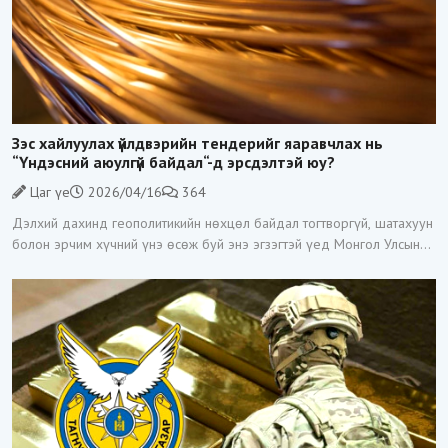
Зэс хайлуулах үйлдвэрийн тендерийг яаравчлах нь
“Үндэсний аюулгүй байдал“-д эрсдэлтэй юу?
Цаг үе
2026/04/16
364
Дэлхий дахинд геополитикийн нөхцөл байдал тогтворгүй, шатахуун
болон эрчим хүчний үнэ өсөж буй энэ эгзэгтэй үед Монгол Улсын
Засгийн газар Зэс хайлуулах үйлдвэр барих тендерийг гэнэт
зарласан нь