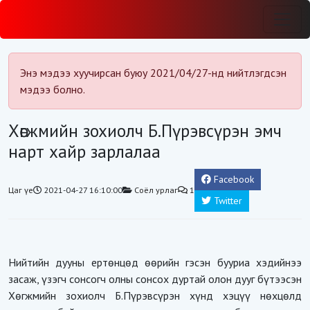
Энэ мэдээ хуучирсан буюу 2021/04/27-нд нийтлэгдсэн
мэдээ болно.
Хөгжмийн зохиолч Б.Пүрэвсүрэн эмч
нарт хайр зарлалаа
Facebook
Цаг үе
2021-04-27 16:10:00
Соёл урлаг
1
Twitter
Нийтийн дууны ертөнцөд өөрийн гэсэн бууриа хэдийнээ
засаж, үзэгч сонсогч олны сонсох дуртай олон дууг бүтээсэн
Хөгжмийн зохиолч Б.Пүрэвсүрэн хүнд хэцүү нөхцөлд