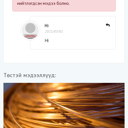
нийтлэгдсэн мэдээ болно.
Hi
2021/05/02
Hi
Төстэй мэдээллүүд: