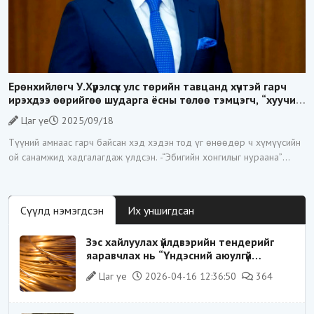
Ерөнхийлөгч У.Хүрэлсүх улс төрийн тавцанд хүчтэй гарч
ирэхдээ өөрийгөө шударга ёсны төлөө тэмцэгч, “хуучин
тогтолцооны хонгилыг нураагч” гэсэн дүрээр ард түмэнд
Цаг үе
2025/09/18
таниулсан.
Түүний амнаас гарч байсан хэд хэдэн тод үг өнөөдөр ч хүмүүсийн
ой санамжид хадгалагдаж үлдсэн. -“Эбигийн хонгилыг нураана”
-“Цагаан суваргыг төрд эргүүлж
Сүүлд нэмэгдсэн
Их уншигдсан
Зэс хайлуулах үйлдвэрийн тендерийг
яаравчлах нь “Үндэсний аюулгүй
байдал“-д эрсдэлтэй юу?
Цаг үе
2026-04-16 12:36:50
364