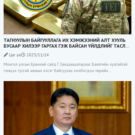
ТАГНУУЛЫН БАЙГУУЛЛАГА ИХ ХЭМЖЭЭНИЙ АЛТ ХУУЛЬ
БУСААР ХИЛЭЭР ГАРГАХ ГЭЖ БАЙСАН ҮЙЛДЛИЙГ ТАСЛАН
ЗОГСООЛОО
Цаг үе
2025/11/14
Монгол улсын Ерөнхий сайд Г.Занданшатараас Баялгийн хулгайтай
тэмцэх тусгай ажлын хэсэг байгуулан холбогдох төрийн
байгууллагуудад үүрэг даалгавар өгөөд байгаа билээ. Тэгвэл
Тагнуулын