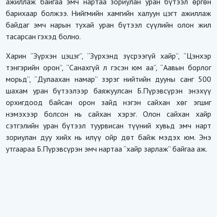
ажиллаж байгаа эмч нартаа зориулан уран бүтээл өргөн
барихаар болжээ. Нийгмийн хамгийн халуун цэгт ажиллаж
байдаг эмч нарын тухай уран бүтээл сүүлийн олон жил
тасарсан гэхэд болно.
Харин “Зүрхэн цэцэг”, “Зүрхэнд зүсрээгүй хайр”, “Цэнхэр
тэнгэрийн орон”, “Санахгүй л гэсэн юм аа”, “Аавын борлог
морьд”, “Дулаахан намар” зэрэг нийтийн дууны санг 500
шахам уран бүтээлээр баяжуулсан Б.Пүрэвсүрэн энэхүү
орхигдоод байсан орон зайд нэгэн сайхан хөг эгшиг
нэмэхээр болсон нь сайхан хэрэг. Олон сайхан хайр
сэтгэлийн уран бүтээл туурвисан түүний хувьд эмч нарт
зориулан дуу хийх нь илүү ойр дөт байж мэдэх юм. Энэ
утгаараа Б.Пүрэвсүрэн эмч нартаа “хайр зарлаж” байгаа аж.