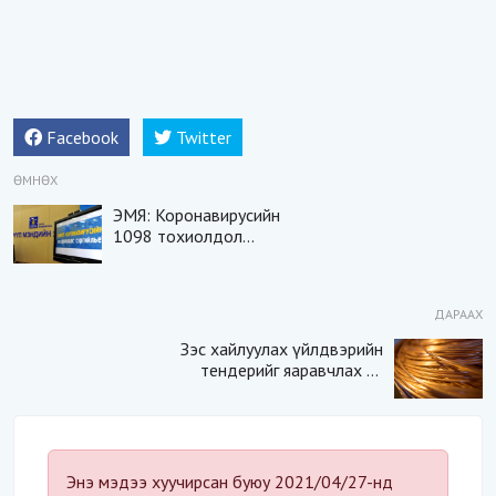
Facebook
Twitter
ӨМНӨХ
ЭМЯ: Коронавирусийн
1098 тохиолдол
батлагдаж, 8 хүн нас
баржээ
ДАРААХ
Зэс хайлуулах үйлдвэрийн
тендерийг яаравчлах нь
“Үндэсний аюулгүй
байдал“-д эрсдэлтэй юу?
Энэ мэдээ хуучирсан буюу 2021/04/27-нд