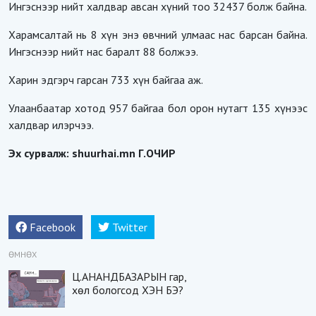
Ингэснээр нийт халдвар авсан хүний тоо 32437 болж байна.
Харамсалтай нь 8 хүн энэ өвчний улмаас нас барсан байна.
Ингэснээр нийт нас баралт 88 болжээ.
Харин эдгэрч гарсан 733 хүн байгаа аж.
Улаанбаатар хотод 957 байгаа бол орон нутагт 135 хүнээс
халдвар илэрчээ.
Эх сурвалж: shuurhai.mn Г.ОЧИР
Facebook
Twitter
ӨМНӨХ
Ц.АНАНДБАЗАРЫН гар,
хөл бологсод ХЭН БЭ?