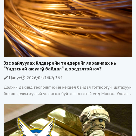
Зэс хайлуулах үйлдвэрийн тендерийг яаравчлах нь
“Үндэсний аюулгүй байдал“-д эрсдэлтэй юу?
Цаг үе
2026/04/16
364
Дэлхий дахинд геополитикийн нөхцөл байдал тогтворгүй, шатахуун
болон эрчим хүчний үнэ өсөж буй энэ эгзэгтэй үед Монгол Улсын
Засгийн газар Зэс хайлуулах үйлдвэр барих тендерийг гэнэт
зарласан нь