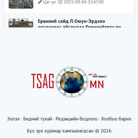
Цаг үе
2025-09-04 15:47:00
Ерөнхий сайд Л.Оюун-Эрдэнэ
огцрохоос айсандаа Ерөнхийлөгч рүү
буруугаа чиглүүлж эхлэв үү
Цаг үе
2025-05-27 20:57:41
1
ШИЛДЭГ ҮНДЭСНИЙ ЗОХИЦУУЛАГЧ
Цаг үе
2025-05-18 16:19:30
Видёо: ХУУЛЬ ЗӨРЧИН СОНГОГДСОН
ХУУЛЬ ТОГТООГЧ
Цаг үе
2025-04-21 20:23:53
1
Эхлэл
·
Бидний тухай
·
Редакцийн бодлого
·
Холбоо барих
Таван мянгын будаатай хуургаар
жуулчдыг татахгүй ээ, Д.Батсүх ээ
Бүх эрх хуулиар хамгаалагдсан. © 2026