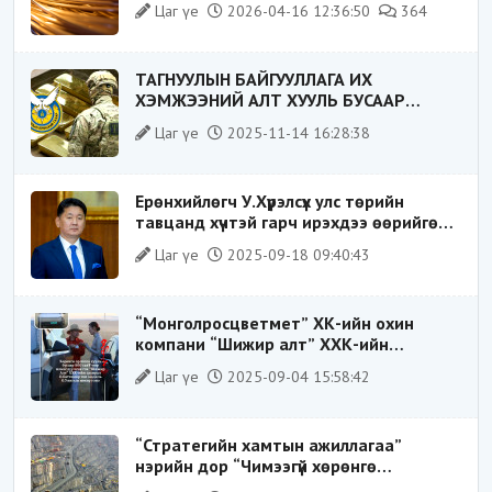
Цаг үе
2026-04-16 12:36:50
364
ТАГНУУЛЫН БАЙГУУЛЛАГА ИХ
ХЭМЖЭЭНИЙ АЛТ ХУУЛЬ БУСААР
ХИЛЭЭР ГАРГАХ ГЭЖ БАЙСАН
Цаг үе
2025-11-14 16:28:38
ҮЙЛДЛИЙГ ТАСЛАН ЗОГСООЛОО
Ерөнхийлөгч У.Хүрэлсүх улс төрийн
тавцанд хүчтэй гарч ирэхдээ өөрийгөө
шударга ёсны төлөө тэмцэгч, “хуучин
Цаг үе
2025-09-18 09:40:43
тогтолцооны хонгилыг нураагч” гэсэн
дүрээр ард түмэнд таниулсан.
“Монголросцветмет” ХК-ийн охин
компани “Шижир алт” ХХК-ийн
Гүйцэтгэх захирлаар ажиллаж байсан
Цаг үе
2025-09-04 15:58:42
О.Баттөмөрт холбогдох хэрэг хаашаа
замхарсан бэ?
“Стратегийн хамтын ажиллагаа”
нэрийн дор “Чимээгүй хөрөнгө
хуримтлал”