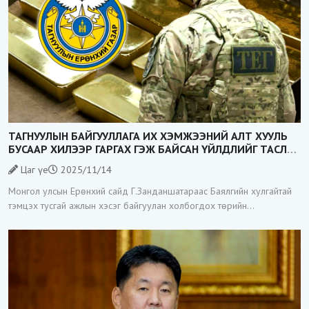
ТАГНУУЛЫН БАЙГУУЛЛАГА ИХ ХЭМЖЭЭНИЙ АЛТ ХУУЛЬ
БУСААР ХИЛЭЭР ГАРГАХ ГЭЖ БАЙСАН ҮЙЛДЛИЙГ ТАСЛАН
ЗОГСООЛОО
Цаг үе
2025/11/14
Монгол улсын Ерөнхий сайд Г.Занданшатараас Баялгийн хулгайтай
тэмцэх тусгай ажлын хэсэг байгуулан холбогдох төрийн
байгууллагуудад үүрэг даалгавар өгөөд байгаа билээ. Тэгвэл
Тагнуулын