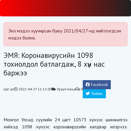
Энэ мэдээ хуучирсан буюу 2021/04/27-нд нийтлэгдсэн
мэдээ болно.
ЭМЯ: Коронавирусийн 1098
тохиолдол батлагдаж, 8 хүн нас
баржээ
Facebook
Цаг үе
2021-04-27 11:15:00
Эрүүл мэнд
0
Twitter
Монгол Улсад сүүлийн 24 цагт 10573 хүнээс шинжилгээ
хийхэд 1098 хүнээс коронавирусийн халдвар илэрчээ.