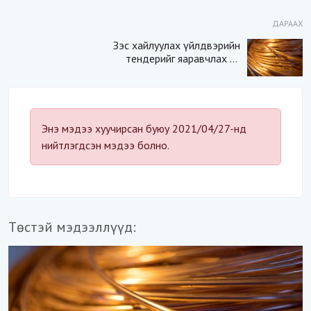
ДАРААХ
Зэс хайлуулах үйлдвэрийн
тендерийг яаравчлах нь
“Үндэсний аюулгүй
байдал“-д эрсдэлтэй юу?
Энэ мэдээ хуучирсан буюу 2021/04/27-нд
нийтлэгдсэн мэдээ болно.
Төстэй мэдээллүүд: