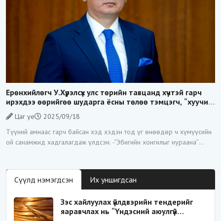
Ерөнхийлөгч У.Хүрэлсүх улс төрийн тавцанд хүчтэй гарч
ирэхдээ өөрийгөө шударга ёсны төлөө тэмцэгч, “хуучин
тогтолцооны хонгилыг нураагч” гэсэн дүрээр ард түмэнд
Цаг үе
2025/09/18
таниулсан.
Түүний амнаас гарч байсан хэд хэдэн тод үг өнөөдөр ч хүмүүсийн
ой санамжид хадгалагдаж үлдсэн. -“Эбигийн хонгилыг нураана”
-“Цагаан суваргыг төрд эргүүлж
Сүүлд нэмэгдсэн
Их уншигдсан
Зэс хайлуулах үйлдвэрийн тендерийг
яаравчлах нь “Үндэсний аюулгүй
байдал“-д эрсдэлтэй юу?