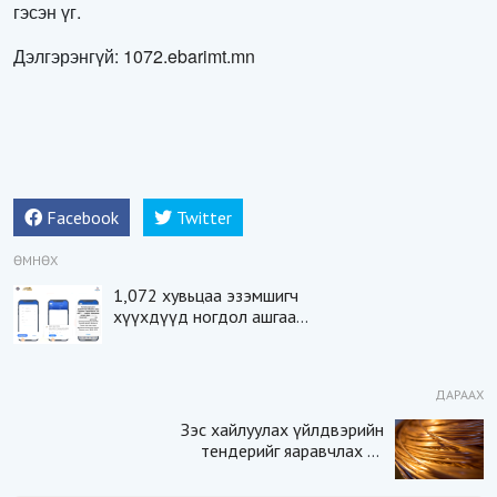
гэсэн үг.
Дэлгэрэнгүй:
1072.ebarimt.mn
Facebook
Twitter
ӨМНӨХ
1,072 хувьцаа эзэмшигч
хүүхдүүд ногдол ашгаа
авах заавар
ДАРААХ
Зэс хайлуулах үйлдвэрийн
тендерийг яаравчлах нь
“Үндэсний аюулгүй
байдал“-д эрсдэлтэй юу?