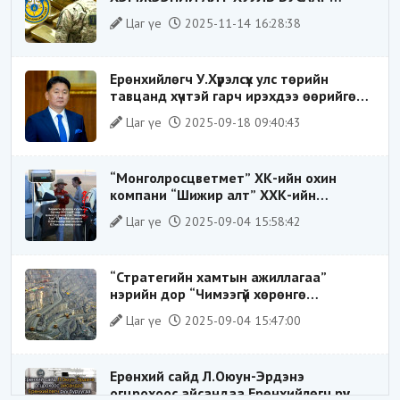
ХИЛЭЭР ГАРГАХ ГЭЖ БАЙСАН
Цаг үе
2025-11-14 16:28:38
ҮЙЛДЛИЙГ ТАСЛАН ЗОГСООЛОО
Ерөнхийлөгч У.Хүрэлсүх улс төрийн
тавцанд хүчтэй гарч ирэхдээ өөрийгөө
шударга ёсны төлөө тэмцэгч, “хуучин
Цаг үе
2025-09-18 09:40:43
тогтолцооны хонгилыг нураагч” гэсэн
дүрээр ард түмэнд таниулсан.
“Монголросцветмет” ХК-ийн охин
компани “Шижир алт” ХХК-ийн
Гүйцэтгэх захирлаар ажиллаж байсан
Цаг үе
2025-09-04 15:58:42
О.Баттөмөрт холбогдох хэрэг хаашаа
замхарсан бэ?
“Стратегийн хамтын ажиллагаа”
нэрийн дор “Чимээгүй хөрөнгө
хуримтлал”
Цаг үе
2025-09-04 15:47:00
Ерөнхий сайд Л.Оюун-Эрдэнэ
огцрохоос айсандаа Ерөнхийлөгч рүү