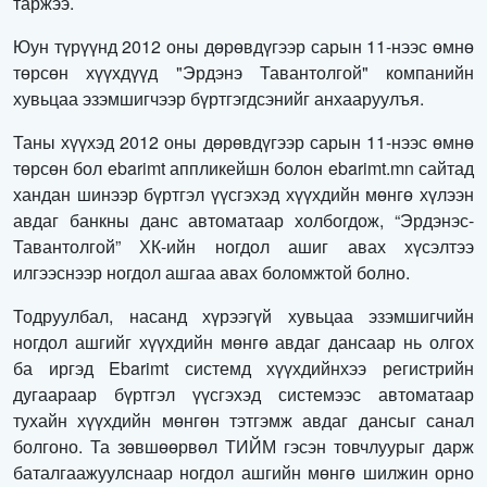
таржээ.
Юун түрүүнд 2012 оны дөрөвдүгээр сарын 11-нээс өмнө
төрсөн хүүхдүүд "Эрдэнэ Тавантолгой" компанийн
хувьцаа эзэмшигчээр бүртгэгдсэнийг анхааруулъя.
Таны хүүхэд 2012 оны дөрөвдүгээр сарын 11-нээс өмнө
төрсөн бол ebarimt аппликейшн болон ebarimt.mn сайтад
хандан шинээр бүртгэл үүсгэхэд хүүхдийн мөнгө хүлээн
авдаг банкны данс автоматаар холбогдож, “Эрдэнэс-
Тавантолгой” ХК-ийн ногдол ашиг авах хүсэлтээ
илгээснээр ногдол ашгаа авах боломжтой болно.
Тодруулбал, насанд хүрээгүй хувьцаа эзэмшигчийн
ногдол ашгийг хүүхдийн мөнгө авдаг дансаар нь олгох
ба иргэд Ebarimt системд хүүхдийнхээ регистрийн
дугаараар бүртгэл үүсгэхэд системээс автоматаар
тухайн хүүхдийн мөнгөн тэтгэмж авдаг дансыг санал
болгоно. Та зөвшөөрвөл ТИЙМ гэсэн товчлуурыг дарж
баталгаажуулснаар ногдол ашгийн мөнгө шилжин орно