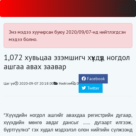
Энэ мэдээ хуучирсан буюу 2020/09/07-нд нийтлэгдсэн
мэдээ болно.
1,072 хувьцаа эзэмшигч хүүхдүүд ногдол
ашгаа авах заавар
Facebook
Цаг үе
2020-09-07 20:18:00
Нийгэм
0
Twitter
"Хүүхдийн ногдол ашгийг авахдаа регистрийн дугаар,
хүүхдийн мөнгө авдаг дансыг ...... дугаарт илгээж,
бүртгүүлнэ" гэх
худал мэдээлэл
олон нийтийн сүлжээнд