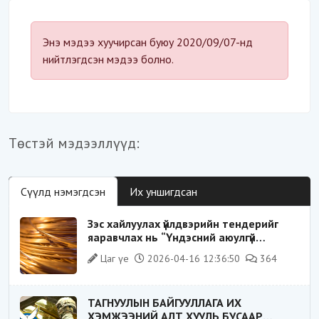
Энэ мэдээ хуучирсан буюу 2020/09/07-нд
нийтлэгдсэн мэдээ болно.
Төстэй мэдээллүүд:
Сүүлд нэмэгдсэн
Их уншигдсан
Зэс хайлуулах үйлдвэрийн тендерийг
яаравчлах нь “Үндэсний аюулгүй
байдал“-д эрсдэлтэй юу?
Цаг үе
2026-04-16 12:36:50
364
ТАГНУУЛЫН БАЙГУУЛЛАГА ИХ
ХЭМЖЭЭНИЙ АЛТ ХУУЛЬ БУСААР