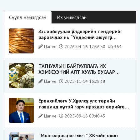
Сүүлд нэмэгдсэн
Их уншигдсан
Зэс хайлуулах үйлдвэрийн тендерийг
яаравчлах нь “Үндэсний аюулгүй
байдал“-д эрсдэлтэй юу?
Цаг үе
2026-04-16 12:36:50
364
ТАГНУУЛЫН БАЙГУУЛЛАГА ИХ
ХЭМЖЭЭНИЙ АЛТ ХУУЛЬ БУСААР
ХИЛЭЭР ГАРГАХ ГЭЖ БАЙСАН
Цаг үе
2025-11-14 16:28:38
ҮЙЛДЛИЙГ ТАСЛАН ЗОГСООЛОО
Ерөнхийлөгч У.Хүрэлсүх улс төрийн
тавцанд хүчтэй гарч ирэхдээ өөрийгөө
шударга ёсны төлөө тэмцэгч, “хуучин
Цаг үе
2025-09-18 09:40:43
тогтолцооны хонгилыг нураагч” гэсэн
дүрээр ард түмэнд таниулсан.
“Монголросцветмет” ХК-ийн охин