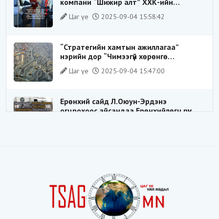
компани “Шижир алт” ХХК-ийн
Гүйцэтгэх захирлаар ажиллаж байсан
Цаг үе
2025-09-04 15:58:42
О.Баттөмөрт холбогдох хэрэг хаашаа
замхарсан бэ?
“Стратегийн хамтын ажиллагаа”
нэрийн дор “Чимээгүй хөрөнгө
хуримтлал”
Цаг үе
2025-09-04 15:47:00
Ерөнхий сайд Л.Оюун-Эрдэнэ
огцрохоос айсандаа Ерөнхийлөгч рүү
буруугаа чиглүүлж эхлэв үү
Цаг үе
2025-05-27 20:57:41
1
ШИЛДЭГ ҮНДЭСНИЙ ЗОХИЦУУЛАГЧ
Цаг үе
2025-05-18 16:19:30
Видёо: ХУУЛЬ ЗӨРЧИН СОНГОГДСОН
ХУУЛЬ ТОГТООГЧ