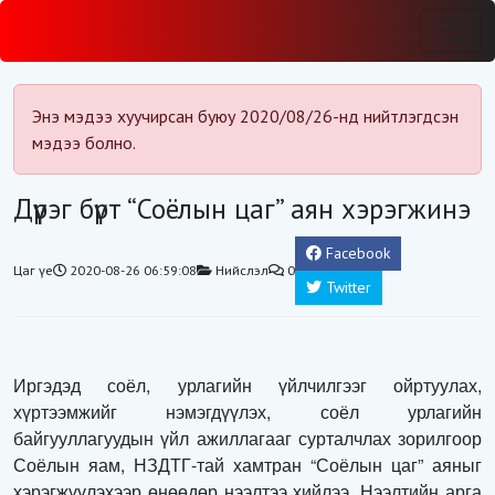
Энэ мэдээ хуучирсан буюу 2020/08/26-нд нийтлэгдсэн
мэдээ болно.
Дүүрэг бүрт “Соёлын цаг” аян хэрэгжинэ
Facebook
Цаг үе
2020-08-26 06:59:08
Нийслэл
0
Twitter
Иргэдэд соёл, урлагийн үйлчилгээг ойртуулах,
хүртээмжийг нэмэгдүүлэх, соёл урлагийн
байгууллагуудын үйл ажиллагааг сурталчлах зорилгоор
Соёлын яам, НЗДТГ-тай хамтран “Соёлын цаг” аяныг
хэрэгжүүлэхээр өнөөдөр нээлтээ хийлээ. Нээлтийн арга