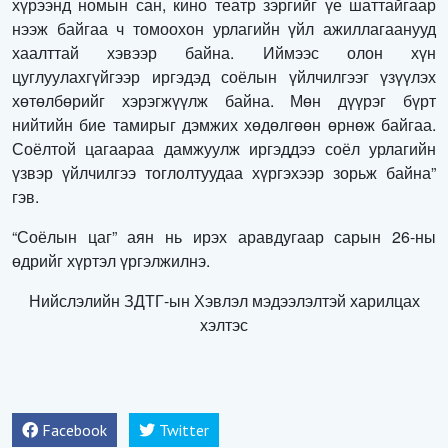
хүрээнд номын сан, кино театр зэргийг үе шаттайгаар
нээж байгаа ч томоохон урлагийн үйл ажиллагаанууд
хаалттай хэвээр байна. Иймээс олон хүн
цуглуулахгүйгээр иргэдэд соёлын үйлчилгээг үзүүлэх
хөтөлбөрийг хэрэгжүүлж байна. Мөн дүүрэг бүрт
нийтийн бие тамирыг дэмжих хөдөлгөөн өрнөж байгаа.
Соёлтой цагаараа дамжуулж иргэддээ соёл урлагийн
үзвэр үйлчилгээ тоглолтуудаа хүргэхээр зорьж байна”
гэв.
“Соёлын цаг” аян нь ирэх аравдугаар сарын 26-ны
өдрийг хүртэл үргэлжилнэ.
Нийслэлийн ЗДТГ-ын Хэвлэл мэдээлэлтэй харилцах
хэлтэс
Facebook
Twitter