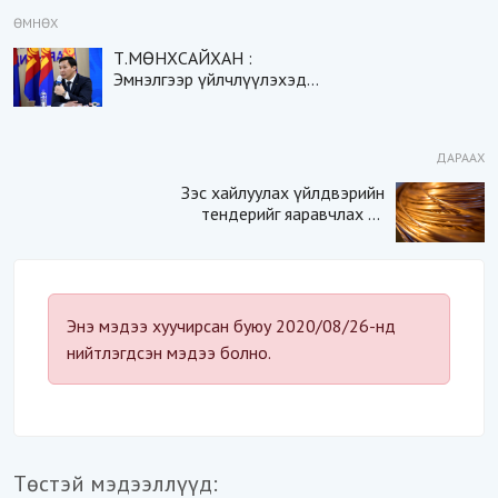
ӨМНӨХ
Т.МӨНХСАЙХАН :
Эмнэлгээр үйлчлүүлэхэд
үүсэж буй ХҮНДРЭЛ,
ЧИРЭГДЛИЙГ багасгана
ДАРААХ
Зэс хайлуулах үйлдвэрийн
тендерийг яаравчлах нь
“Үндэсний аюулгүй
байдал“-д эрсдэлтэй юу?
Энэ мэдээ хуучирсан буюу 2020/08/26-нд
нийтлэгдсэн мэдээ болно.
Төстэй мэдээллүүд: