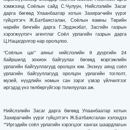
хэмжээнд Соёлын сайд С.Чулуун, Нийслэлийн Засаг
дарга бөгөөд Улаанбаатар хотын Захирагчийн үүрэг
гүйцэтгэгч Ж.Батбаясгалан, Соёлын яамны Төрийн
нарийн бичгийн дарга Г.Эрдэнэбат, Засгийн газрын
хэрэгжүүлэгч агентлаг Соёл урлагийн газрын дарга
Ц.Нацагдолгор нар оролцлоо.
“Соёлын цаг” аяныг нийслэлийн 9 дүүргийн 24
байршилд зохион байгуулах бөгөөд мэргэжлийн
урлагийн байгууллагууд оролцох юм. Энэхүү аянд соёл
урлагийн байгууллагууд оролцон урлагийн тоглолт,
музей, нүүдлийн номын сан зэрэг үзвэр үйлчилгээг
иргэдэд үнэ төлбөргүйгээр толилуулах аж.
Нийслэлийн Засаг дарга бөгөөд Улаанбаатар хотын
Захирагчийн үүрэг гүйцэтгэгч Ж.Батбаясгалан хэлэхдээ
“"Иргэдийн соёл урлагийн хэрэгцээг хангах шаардлагын