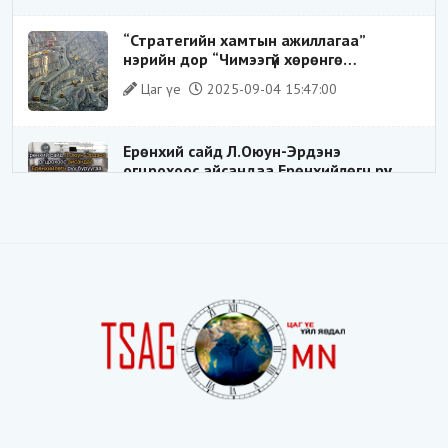
замхарсан бэ?
“Стратегийн хамтын ажиллагаа”
нэрийн дор “Чимээгүй хөрөнгө
хуримтлал”
Цаг үе
2025-09-04 15:47:00
Ерөнхий сайд Л.Оюун-Эрдэнэ
огцрохоос айсандаа Ерөнхийлөгч рүү
буруугаа чиглүүлж эхлэв үү
Цаг үе
2025-05-27 20:57:41
1
ШИЛДЭГ ҮНДЭСНИЙ ЗОХИЦУУЛАГЧ
Цаг үе
2025-05-18 16:19:30
Видёо: ХУУЛЬ ЗӨРЧИН СОНГОГДСОН
ХУУЛЬ ТОГТООГЧ
Цаг үе
2025-04-21 20:23:53
1