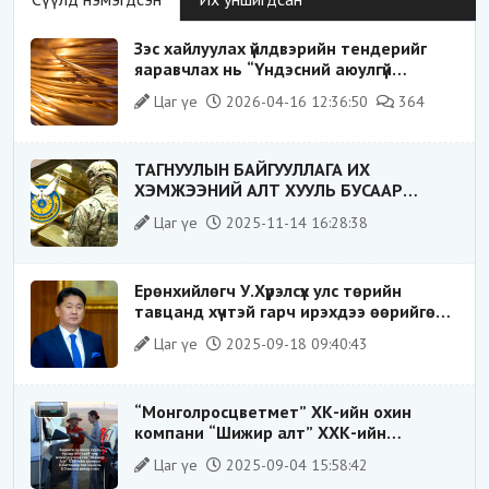
Зэс хайлуулах үйлдвэрийн тендерийг
яаравчлах нь “Үндэсний аюулгүй
байдал“-д эрсдэлтэй юу?
Цаг үе
2026-04-16 12:36:50
364
ТАГНУУЛЫН БАЙГУУЛЛАГА ИХ
ХЭМЖЭЭНИЙ АЛТ ХУУЛЬ БУСААР
ХИЛЭЭР ГАРГАХ ГЭЖ БАЙСАН
Цаг үе
2025-11-14 16:28:38
ҮЙЛДЛИЙГ ТАСЛАН ЗОГСООЛОО
Ерөнхийлөгч У.Хүрэлсүх улс төрийн
тавцанд хүчтэй гарч ирэхдээ өөрийгөө
шударга ёсны төлөө тэмцэгч, “хуучин
Цаг үе
2025-09-18 09:40:43
тогтолцооны хонгилыг нураагч” гэсэн
дүрээр ард түмэнд таниулсан.
“Монголросцветмет” ХК-ийн охин
компани “Шижир алт” ХХК-ийн
Гүйцэтгэх захирлаар ажиллаж байсан
Цаг үе
2025-09-04 15:58:42
О.Баттөмөрт холбогдох хэрэг хаашаа