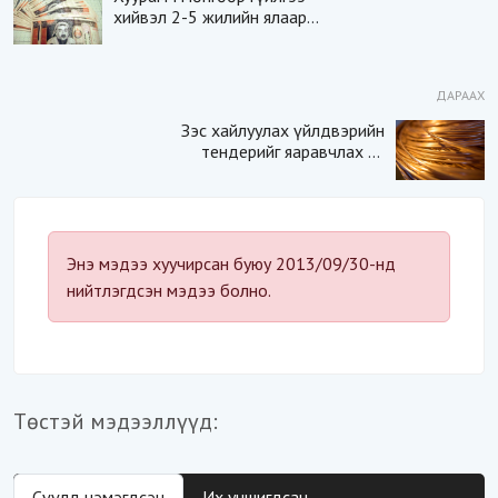
хийвэл 2-5 жилийн ялаар
шийтгүүлнэ
ДАРААХ
Зэс хайлуулах үйлдвэрийн
тендерийг яаравчлах нь
“Үндэсний аюулгүй
байдал“-д эрсдэлтэй юу?
Энэ мэдээ хуучирсан буюу 2013/09/30-нд
нийтлэгдсэн мэдээ болно.
Төстэй мэдээллүүд:
Сүүлд нэмэгдсэн
Их уншигдсан