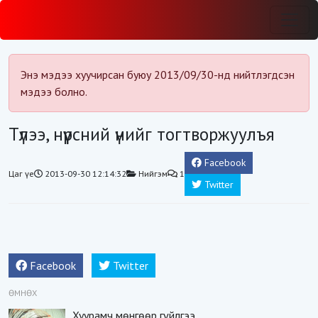
Энэ мэдээ хуучирсан буюу 2013/09/30-нд нийтлэгдсэн
мэдээ болно.
Түлээ, нүүрсний үнийг тогтворжуулъя
Facebook
Цаг үе
2013-09-30 12:14:32
Нийгэм
1
Twitter
Facebook
Twitter
ӨМНӨХ
Хуурамч мөнгөөр гүйлгээ