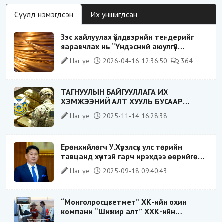
Сүүлд нэмэгдсэн
Их уншигдсан
Зэс хайлуулах үйлдвэрийн тендерийг
яаравчлах нь “Үндэсний аюулгүй
байдал“-д эрсдэлтэй юу?
Цаг үе
2026-04-16 12:36:50
364
ТАГНУУЛЫН БАЙГУУЛЛАГА ИХ
ХЭМЖЭЭНИЙ АЛТ ХУУЛЬ БУСААР
ХИЛЭЭР ГАРГАХ ГЭЖ БАЙСАН
Цаг үе
2025-11-14 16:28:38
ҮЙЛДЛИЙГ ТАСЛАН ЗОГСООЛОО
Ерөнхийлөгч У.Хүрэлсүх улс төрийн
тавцанд хүчтэй гарч ирэхдээ өөрийгөө
шударга ёсны төлөө тэмцэгч, “хуучин
Цаг үе
2025-09-18 09:40:43
тогтолцооны хонгилыг нураагч” гэсэн
дүрээр ард түмэнд таниулсан.
“Монголросцветмет” ХК-ийн охин
компани “Шижир алт” ХХК-ийн
Гүйцэтгэх захирлаар ажиллаж байсан