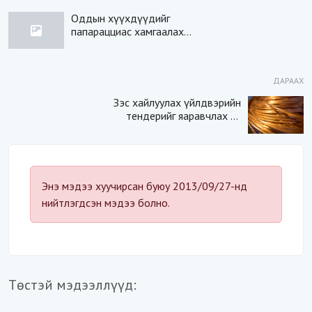
Оддын хүүхдүүдийг
папарацциас хамгаалах
хууль гарчээ
ДАРААХ
Зэс хайлуулах үйлдвэрийн
тендерийг яаравчлах нь
“Үндэсний аюулгүй
байдал“-д эрсдэлтэй юу?
Энэ мэдээ хуучирсан буюу 2013/09/27-нд
нийтлэгдсэн мэдээ болно.
Төстэй мэдээллүүд: