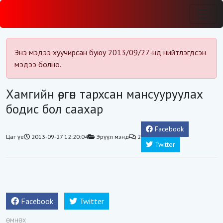
Энэ мэдээ хуучирсан буюу 2013/09/27-нд нийтлэгдсэн
мэдээ болно.
Хамгийн өргөн тархсан мансууруулах
бодис бол саахар
Facebook
Цаг үе
2013-09-27 12:20:04
Эрүүл мэнд
2
Twitter
Facebook
Twitter
ӨМНӨХ