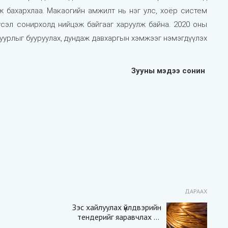
ж бахархлаа. Макаогийн амжилт нь нэг улс, хоёр систем
үсэл сонирхолд нийцэж байгааг харуулж байна. 2020 оны
уурлыг бууруулах, дундаж давхаргын хэмжээг нэмэгдүүлэх
Зууны мэдээ сонин
ДАРААХ
Зэс хайлуулах үйлдвэрийн
тендерийг яаравчлах нь
“Үндэсний аюулгүй