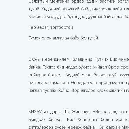
Салхитын мөнгөний ордоо эдийн засгийн эргэлт
тухай Үндэсний Аюулгүй байдлын зөвлөлийн ги
мөчид ахмадууд та бүхэндээ дуулгаж байгаадаа ба
Төр засаг, тогтвортой
Түмэн олон амгалан байх болтугай.
ОХУ-ын ерөнхийлөгч Владимир Путин:-
Бид үймэ
байна. Гэхдээ бид чадах бүхнээ хийвэл Орос ор
сайжрах болно. Бидний одоо ба ирээдүй, хүүх
зүтгэлээс хамаарна. Өнөөдөр улс оронд маань ту
нэгдэл туслах болно. Зорилгодоо хүрэх хамгийн г
БНХАУ-ын дарга Ши Жиньпин: –
Эв нэгдэл, тогт
амьдрах билээ. Бид Хонгконгт болон Хонгко
сэтгэлээсээ хүсэн ерөөж байна. Би саяхан Ма