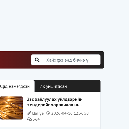
Сүүлд нэмэгдсэн
Их уншигдсан
Зэс хайлуулах үйлдвэрийн
тендерийг яаравчлах нь
“Үндэсний аюулгүй байдал“-д
Цаг үе
2026-04-16 12:36:50
эрсдэлтэй юу?
364