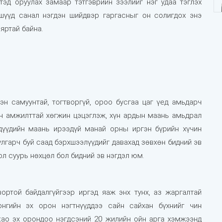
эд оруулах замаар тэтгэврийн зээлийг нэг удаа тэглэх
шүүд санал нэгдэн шийдвэр гаргасныг он солигдох энэ
яртай байна.
эн самуунтай, тогтворгүй, ороо бусгаа цаг үед амьдарч
он амжилттай хөгжин цэцэглэж, хүн ардын маань амьдрал
дүүдийн маань ирээдүй манай орны иргэн бүрийн хүчин
лгарч буй саад бэрхшээлүүдийг давахад зөвхөн бидний эв
ол суурь нөхцөл бол бидний эв нэгдэл юм.
вортой байдалгүйгээр иргэд яаж энх тунх, аз жаргалтай
нгийн эх орон нэгтнүүддээ сайн сайхан бүхнийг чин
као эх орондоо нэгдсэний 20 жилийн ойн арга хэмжээнд