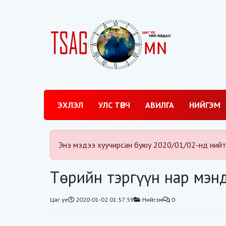
ЭХЛЭЛ
УЛС ТӨРЧ
АВИЛГА
НИЙГЭМ
Энэ мэдээ хуучирсан буюу 2020/01/02-нд нийт
Төрийн тэргүүн нар мэн
Цаг үе
2020-01-02 01:57:59
Нийгэм
0