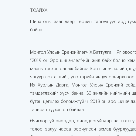
Т.САЙХАН
Шинэ оны зааг дээр Төрийн тэргүүнүүд ард түм
байна.
Монгол Улсын Ерөнхийлөгч Х.Баттулга: –
Яг одоог
“2019 он Эрс шинэчлэл”-ийн жил байх болно хэм
маань тодхон санаж байгаа.Эрс шинэчлэлийн, шу
язгуур эрх ашгийг, улс төрийн явцуу сонирхлоо
Их Хурлын Дарга, Монгол Улсын Ерөнхий сайд
тэмдэглэхийг хүсч байна. 30 жилийн нийгмийн ш
бүтэн цэгцлэх боломжгүй ч, 2019 он эрс шинэчл
тавьсан түүхэн он байлаа.
Өчигдөргүй өнөөдөр, өнөөдөргүй маргааш гэж үг
төлөө залуу насаа зориулсан ахмад буурлууда