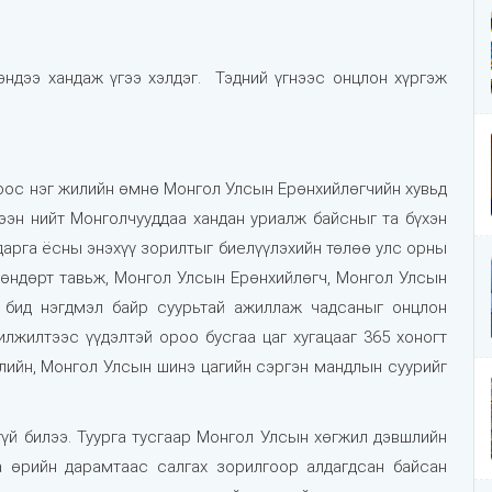
эндээ хандаж үгээ хэлдэг. Тэдний үгнээс онцлон хүргэж
оос нэг жилийн өмнө Монгол Улсын Ерөнхийлөгчийн хувьд
ээн нийт Монголчууддаа хандан уриалж байсныг та бүхэн
дарга ёсны энэхүү зорилтыг биелүүлэхийн төлөө улс орны
с өндөрт тавьж, Монгол Улсын Ерөнхийлөгч, Монгол Улсын
 бид нэгдмэл байр суурьтай ажиллаж чадсаныг онцлон
илжилтээс үүдэлтэй ороо бусгаа цаг хугацааг 365 хоногт
элийн, Монгол Улсын шинэ цагийн сэргэн мандлын суурийг
үй билээ. Туурга тусгаар Монгол Улсын хөгжил дэвшлийн
а өрийн дарамтаас салгах зорилгоор алдагдсан байсан