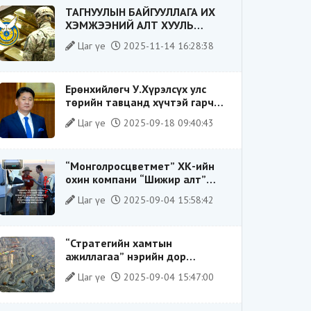
ТАГНУУЛЫН БАЙГУУЛЛАГА ИХ
ХЭМЖЭЭНИЙ АЛТ ХУУЛЬ
БУСААР ХИЛЭЭР ГАРГАХ ГЭЖ
Цаг үе
2025-11-14 16:28:38
БАЙСАН ҮЙЛДЛИЙГ ТАСЛАН
ЗОГСООЛОО
Ерөнхийлөгч У.Хүрэлсүх улс
төрийн тавцанд хүчтэй гарч
ирэхдээ өөрийгөө шударга
Цаг үе
2025-09-18 09:40:43
ёсны төлөө тэмцэгч, “хуучин
тогтолцооны хонгилыг нураагч”
гэсэн дүрээр ард түмэнд
“Монголросцветмет” ХК-ийн
таниулсан.
охин компани “Шижир алт”
ХХК-ийн Гүйцэтгэх захирлаар
Цаг үе
2025-09-04 15:58:42
ажиллаж байсан О.Баттөмөрт
холбогдох хэрэг хаашаа
замхарсан бэ?
“Стратегийн хамтын
ажиллагаа” нэрийн дор
“Чимээгүй хөрөнгө хуримтлал”
Цаг үе
2025-09-04 15:47:00