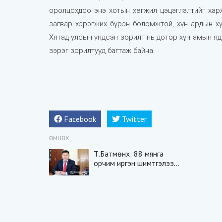
оролцохдоо энэ хотын хөгжил цэцэглэлтийг хар
загвар хэрэгжих бүрэн боломжтой, хүн ардын х
Хятад улсын үндсэн зорилт нь дотор хүн амын яд
зэрэг зорилтууд багтаж байна.
Facebook
Twitter
ӨМНӨХ
Т.Батмөнх: 88 мянга
орчим иргэн шимтгэлээ
нөхөн төлөх тооцоо
гарсан