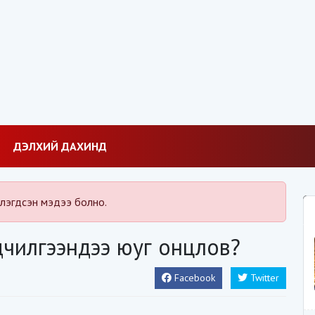
ДЭЛХИЙ ДАХИНД
лэгдсэн мэдээ болно.
дчилгээндээ юуг онцлов?
Facebook
Twitter