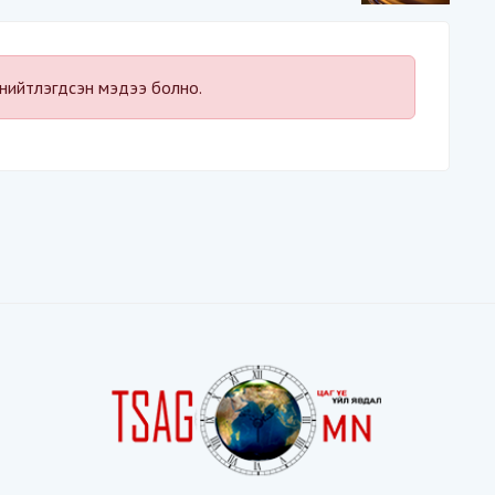
байдал“-д эрсдэлтэй юу?
нийтлэгдсэн мэдээ болно.