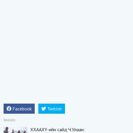
Facebook
Twitter
ӨМНӨХ
ХХААХҮ-ийн сайд Ч.Улаан: