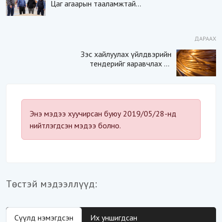
Цаг агаарын тааламжтай
байдлыг ашиглан
тариалалтаа шуурхайлъя
ДАРААХ
Зэс хайлуулах үйлдвэрийн
тендерийг яаравчлах нь
“Үндэсний аюулгүй
байдал“-д эрсдэлтэй юу?
Энэ мэдээ хуучирсан буюу 2019/05/28-нд
нийтлэгдсэн мэдээ болно.
Төстэй мэдээллүүд:
Сүүлд нэмэгдсэн
Их уншигдсан