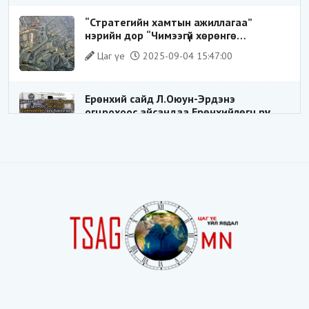
“Стратегийн хамтын ажиллагаа”
нэрийн дор “Чимээгүй хөрөнгө
хуримтлал”
Цаг үе
2025-09-04 15:47:00
Ерөнхий сайд Л.Оюун-Эрдэнэ
огцрохоос айсандаа Ерөнхийлөгч рүү
буруугаа чиглүүлж эхлэв үү
Цаг үе
2025-05-27 20:57:41
1
ШИЛДЭГ ҮНДЭСНИЙ ЗОХИЦУУЛАГЧ
Цаг үе
2025-05-18 16:19:30
Видёо: ХУУЛЬ ЗӨРЧИН СОНГОГДСОН
ХУУЛЬ ТОГТООГЧ
Цаг үе
2025-04-21 20:23:53
1