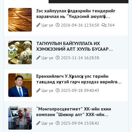
Зэс хайлуулах үйлдвэрийн тендерийг
яаравчлах нь “Үндэсний аюулгүй
байдал“-д эрсдэлтэй юу?
Цаг үе
2026-04-16 12:36:50
364
ТАГНУУЛЫН БАЙГУУЛЛАГА ИХ
ХЭМЖЭЭНИЙ АЛТ ХУУЛЬ БУСААР
ХИЛЭЭР ГАРГАХ ГЭЖ БАЙСАН
Цаг үе
2025-11-14 16:28:38
ҮЙЛДЛИЙГ ТАСЛАН ЗОГСООЛОО
Ерөнхийлөгч У.Хүрэлсүх улс төрийн
тавцанд хүчтэй гарч ирэхдээ өөрийгөө
шударга ёсны төлөө тэмцэгч, “хуучин
Цаг үе
2025-09-18 09:40:43
тогтолцооны хонгилыг нураагч” гэсэн
дүрээр ард түмэнд таниулсан.
“Монголросцветмет” ХК-ийн охин
компани “Шижир алт” ХХК-ийн
Гүйцэтгэх захирлаар ажиллаж байсан
Цаг үе
2025-09-04 15:58:42
О.Баттөмөрт холбогдох хэрэг хаашаа
замхарсан бэ?