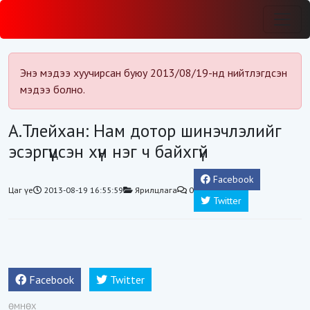
Энэ мэдээ хуучирсан буюу 2013/08/19-нд нийтлэгдсэн
мэдээ болно.
А.Тлейхан: Нам дотор шинэчлэлийг
эсэргүүцсэн хүн нэг ч байхгүй
Facebook
Цаг үе
2013-08-19 16:55:59
Ярилцлага
0
Twitter
Facebook
Twitter
ӨМНӨХ