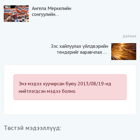
Ангела Меркелийн
сонгуулийн
сурталчилгааны ажил
эхэллээ
ДАРААХ
Зэс хайлуулах үйлдвэрийн
тендерийг яаравчлах нь
“Үндэсний аюулгүй
байдал“-д эрсдэлтэй юу?
Энэ мэдээ хуучирсан буюу 2013/08/19-нд
нийтлэгдсэн мэдээ болно.
Төстэй мэдээллүүд: