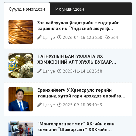
Сүүлд нэмэгдсэн
Их уншигдсан
Зэс хайлуулах үйлдвэрийн тендерийг
яаравчлах нь “Үндэсний аюулгүй
байдал“-д эрсдэлтэй юу?
Цаг үе
2026-04-16 12:36:50
364
ТАГНУУЛЫН БАЙГУУЛЛАГА ИХ
ХЭМЖЭЭНИЙ АЛТ ХУУЛЬ БУСААР
ХИЛЭЭР ГАРГАХ ГЭЖ БАЙСАН
Цаг үе
2025-11-14 16:28:38
ҮЙЛДЛИЙГ ТАСЛАН ЗОГСООЛОО
Ерөнхийлөгч У.Хүрэлсүх улс төрийн
тавцанд хүчтэй гарч ирэхдээ өөрийгөө
шударга ёсны төлөө тэмцэгч, “хуучин
Цаг үе
2025-09-18 09:40:43
тогтолцооны хонгилыг нураагч” гэсэн
дүрээр ард түмэнд таниулсан.
“Монголросцветмет” ХК-ийн охин
компани “Шижир алт” ХХК-ийн
Гүйцэтгэх захирлаар ажиллаж байсан