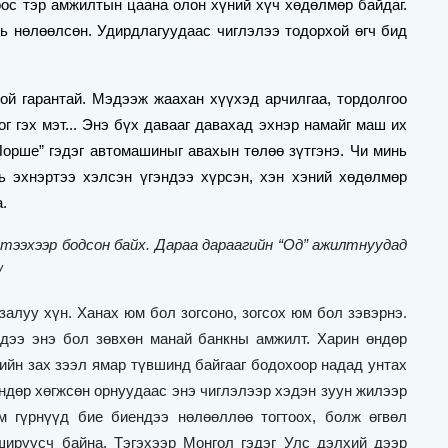
оос тэр амжилтын цаана олон хүний хүч хөдөлмөр байдаг.
нь нөлөөлсөн. Удирдлагуудаас чиглэлээ тодорхой өгч бид
ой гарантай. Мэдээж жаахан хүүхэд арчилгаа, тордолгоо
ог гэх мэт... Энэ бүх давааг давахад эхнэр намайг маш их
Порше
”
гэдэг автомашиныг авахын төлөө зүтгэнэ. Чи минь
нь эхнэртээ хэлсэн үгэндээ хүрсэн, хэн хэний хөдөлмөр
.
үтээхээр бодсон байх. Дараа дараагийн “Од” ажилтнуудад
/
залуу хүн. Ханах юм бол зогсоно, зогсох юм бол зэвэрнэ.
хдээ энэ бол зөвхөн манай банкны амжилт. Харин өндөр
гийн зах зээл ямар түвшинд байгааг бодохоор надад унтах
өндөр хөгжсөн орнуудаас энэ чиглэлээр хэдэн зуун жилээр
м гүрнүүд бие биендээ нөлөөллөө тогтоох, болж өгвөл
ширүүсч байна. Тэгэхээр Монгол гэдэг Улс дэлхий дээр