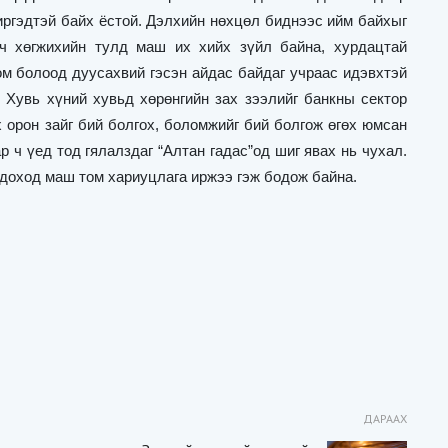
иргэдтэй байх ёстой. Дэлхийн нөхцөл биднээс ийм байхыг
ч хөгжихийн тулд маш их хийх зүйл байна, хурдацтай
ом болоод дуусахвий гэсэн айдас байдаг учраас идэвхтэй
. Хувь хүний хувьд хөрөнгийн зах зээлийг банкны сектор
х орон зайг бий болгох, боломжийг бий болгож өгөх юмсан
р ч үед тод гялалздаг
“
Алтан гадас
”
од шиг явах нь чухал.
бодоход маш том хариуцлага иржээ гэж бодож байна.
ДАРААХ