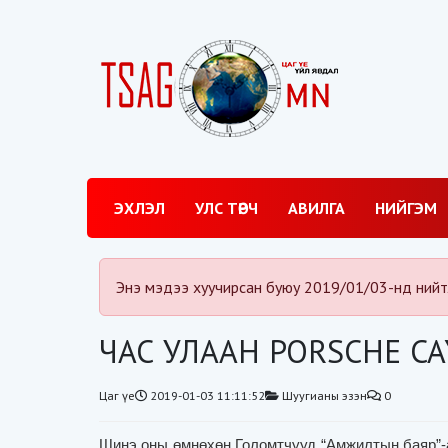
ЭХЛЭЛ
УЛС ТӨРЧ
АВИЛГА
НИЙГЭМ
Энэ мэдээ хуучирсан буюу 2019/01/03-нд нийт
ЧАС УЛААН PORSCHE C
Цаг үе
2019-01-03 11:11:52
Шуугианы эзэн
0
Шинэ оны өмнөхөн Голомтчууд
“
Амжилтын баяр
”