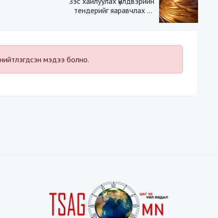
Зэс хайлуулах үйлдвэрийн
тендерийг яаравчлах нь
“Үндэсний аюулгүй
байдал“-д эрсдэлтэй юу?
нийтлэгдсэн мэдээ болно.