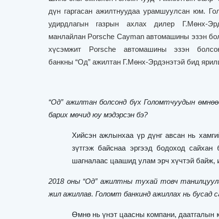
дүн гаргасан ажилтнуудаа урамшуулсан юм. Го
удирдлагын газрын ахлах дилер Г.Мөнх-Э
манлайлан
Porsche Cayman
автомашины эзэн бол
хүсэмжит
Porsche
автомашины эзэн болсон
банкны
“
Од
”
ажилтан Г.Мөнх-Эрдэнэтэй бид ярил
“
Од
”
ажилтан болсонд бүх Голомтчуудын өмнөөс
барих мөчид юу мэдэрсэн бэ?
Хийсэн ажлынхаа үр дүнг авсан нь хамги
зүтгэж байснаа эргээд бодоход сайхан
шагналаас цаашид улам эрч хүчтэй байж, и
2018 оны
“
Од
”
ажилтны тухай товч танилцуулаач
жил ажиллав. Голомт банкинд ажиллах нь бусад 
Өмнө нь үнэт цаасны компани, даатгалын 