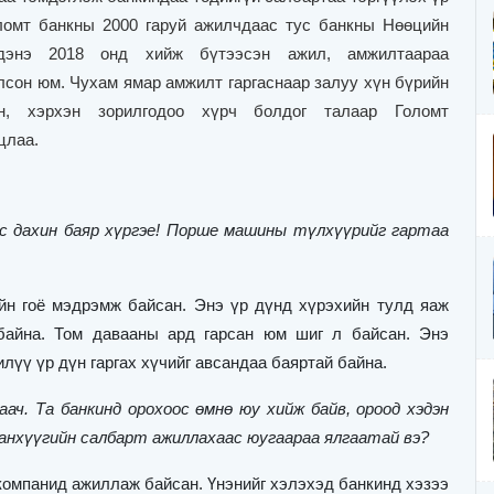
ломт банкны 2000 гаруй ажилчдаас тус банкны Нөөцийн
рдэнэ 2018 онд хийж бүтээсэн ажил, амжилтаараа
сон юм. Чухам ямар амжилт гаргаснаар залуу хүн бүрийн
, хэрхэн зорилгодоо хүрч болдог талаар Голомт
цлаа.
 дахин баяр хүргэе
!
Порше машины түлхүүрийг гартаа
йн гоё мэдрэмж байсан. Энэ үр дүнд хүрэхийн тулд яаж
 байна. Том давааны ард гарсан юм шиг л байсан. Энэ
лүү үр дүн гаргах хүчийг авсандаа баяртай байна.
. Та банкинд орохоос өмнө юу хийж байв, ороод хэдэн
санхүүгийн салбарт ажиллахаас юугаараа ялгаатай вэ?
компанид ажиллаж байсан. Үнэнийг хэлэхэд банкинд хэзээ