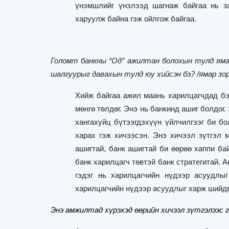
үнэмшлийг үнэлээд шагнаж байгаа нь з
харуулж байна гэж ойлгож байгаа.
Голомт банкны
“
Од
”
ажилтан болохын тулд ямар
шалгуурыг давахын тулд юу хийсэн бэ? /ямар зо
Хийж байгаа ажил маань харилцагчдад бэ
мөнгө төлдөг. Энэ нь банкинд ашиг болдог
хангахуйц бүтээгдэхүүн үйлчилгээг би бо
харах гэж хичээсэн. Энэ хичээл зүтгэл 
ашигтай, банк ашигтай би өөрөө хаппи ба
банк харилцагч төвтэй банк стратегитай. 
гэдэг нь харилцагчийн нүдээр асуудлы
харилцагчийн нүдээр асуудлыг харж шийд
Энэ амжилтад хүрэхэд өөрийн хичээл зүтгэлээс г