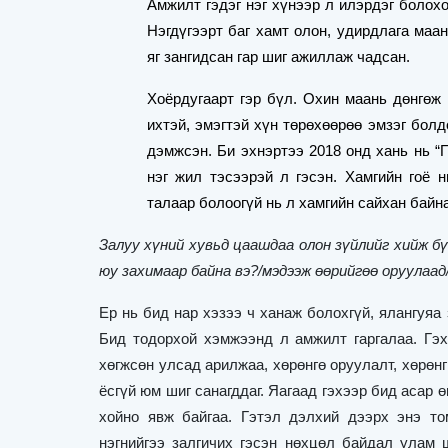
Амжилт гэдэг нэг хүнээр л илэрдэг болох
Нэгдүгээрт баг хамт олон, удирдлага маа
яг зангидсан гар шиг ажиллаж чадсан.
Хоёрдугаарт гэр бүл. Охин маань дөнгөж 
ихтэй, эмэгтэй хүн төрөхөөрөө эмзэг болд
дэмжсэн. Би эхнэртээ 2018 онд хань нь
“
нэг жил тэсээрэй л гэсэн. Хамгийн гоё 
талаар болоогүй нь л хамгийн сайхан байна
Залуу хүний хувьд цаашдаа олон зүйлийг хийж б
юу захимаар байна вэ?/мэдээж өөрийгөө оруулаад
Ер нь бид нар хэзээ ч ханаж болохгүй, ялангуяа 
Бид тодорхой хэмжээнд л амжилт гаргалаа. Гэ
хөгжсөн улсад арилжаа, хөрөнгө оруулалт, хөрөн
ёсгүй юм шиг санагддаг. Яагаад гэхээр бид асар 
хойно явж байгаа. Гэтэл дэлхий дээрх энэ то
нэгнийгээ залгичих гэсэн нөхцөл байдал улам 