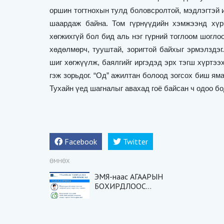
оршин тогтнохын тулд боловсролтой, мэдлэгтэй 
шаардаж байна. Том гүрнүүдийн хэмжээнд хүр
хөгжихгүй бол бид аль нэг гүрний тоглоом шогло
хөдөлмөрч, тууштай, зоригтой байхыг эрмэлздэг
шиг хөгжүүлж, баялгийг иргэдэд эрх тэгш хүртээ
гэж зорьдог.
“
Од
”
ажилтан болоод зогсох биш яма
Тухайн үед шагналыг авахад гоё байсан ч одоо 
Facebook
Twitter
ӨМНӨХ
ЭМЯ-наас АГААРЫН
БОХИРДЛООС
СЭРГИЙЛЭХ ЗӨВЛӨМЖ
ХҮРГЭЖ БАЙНА