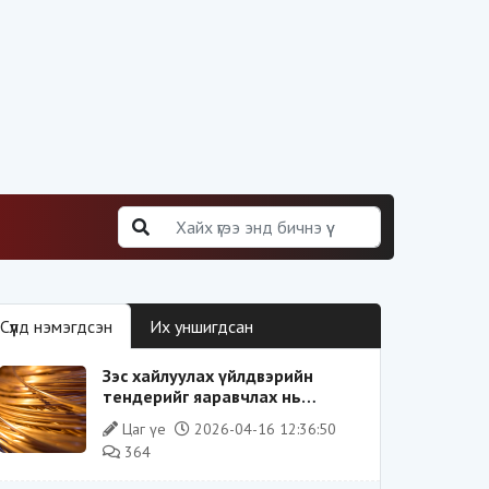
Сүүлд нэмэгдсэн
Их уншигдсан
Зэс хайлуулах үйлдвэрийн
тендерийг яаравчлах нь
“Үндэсний аюулгүй байдал“-д
Цаг үе
2026-04-16 12:36:50
эрсдэлтэй юу?
364