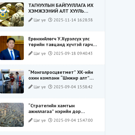
ТАГНУУЛЫН БАЙГУУЛЛАГА ИХ
ХЭМЖЭЭНИЙ АЛТ ХУУЛЬ
БУСААР ХИЛЭЭР ГАРГАХ ГЭЖ
Цаг үе
2025-11-14 16:28:38
БАЙСАН ҮЙЛДЛИЙГ ТАСЛАН
ЗОГСООЛОО
Ерөнхийлөгч У.Хүрэлсүх улс
төрийн тавцанд хүчтэй гарч
ирэхдээ өөрийгөө шударга
Цаг үе
2025-09-18 09:40:43
ёсны төлөө тэмцэгч, “хуучин
тогтолцооны хонгилыг нураагч”
гэсэн дүрээр ард түмэнд
“Монголросцветмет” ХК-ийн
таниулсан.
охин компани “Шижир алт”
ХХК-ийн Гүйцэтгэх захирлаар
Цаг үе
2025-09-04 15:58:42
ажиллаж байсан О.Баттөмөрт
холбогдох хэрэг хаашаа
замхарсан бэ?
“Стратегийн хамтын
ажиллагаа” нэрийн дор
“Чимээгүй хөрөнгө хуримтлал”
Цаг үе
2025-09-04 15:47:00