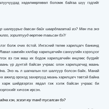
алуучуудад хөдөлмөрлөвөл боломж байгаа шүү гэдгийг
 шалгуурыг давсан байх шаардлагатай вэ? Мөн та энэ
рилго, зорилтууд өөртөө тавьсан бэ?/
лэг болж очих ёстой. Ингэсний төлөө харилцагч банкинд
. Яавал хамгийн хялбар харилцагчийн санхүүгийн хэрэгцээг
лгох вэ гэж маш их бодож харилцагчийн өнцгөөс бүгдийг
маань үр дүнтэй байсан учраас олон харилцагчид маань
йна. Энэ нь л шагналын гол шалгуур болсон байх. Манай
Анх ажилд ороход захирлууд маань харилцагч төвтэй байна
г харж шийдвэрлэх явдал гэж хэлж байсан учраас би
вэрлэхийг хичээж ирсэн.
адна хэн, эсвэл юу танд тусалсан бэ?