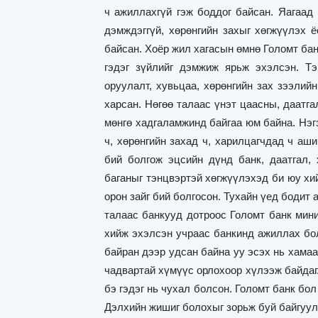
ч ажиллахгүй гэж боддог байсан. Яагаад 
дэмждэггүй, хөрөнгийн захыг хөгжүүлэх 
байсан. Хоёр жил хагасын өмнө Голомт бан
гэдэг зүйлийг дэмжиж ярьж эхэлсэн. Т
оруулалт, хувьцаа, хөрөнгийн зах зээлий
харсан. Нөгөө талаас үнэт цаасны, даатг
мөнгө хадгаламжинд байгаа юм байна. Нэг
ч, хөрөнгийн захад ч, харилцагчдад ч аш
бий болгож эцсийн дүнд банк, даатгал, 
баганыг тэнцвэртэй хөгжүүлэхэд би юу хи
орон зайг бий болгосон. Тухайн үед бодит
талаас банкууд дотроос Голомт банк мини
хийж эхэлсэн учраас банкинд ажиллах бо
байран дээр удсан байна уу эсэх нь хамаа
чадвартай хүмүүс орлохоор хүлээж байдаг
бэ гэдэг нь чухал болсон. Голомт банк б
Дэлхийн жишиг болохыг зорьж буй байгуулла