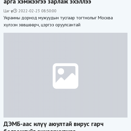
арга хэмжээгээ зарлаж эхэллээ
Цаг үе
2022-02-23 08:50:00
Украины дорнод мужуудын тусгаар тогтнолыг Москва
хүлээн зөвшөөрч, цэргээ оруулсантай
ДЭМБ-аас илүү аюултай вирус гарч