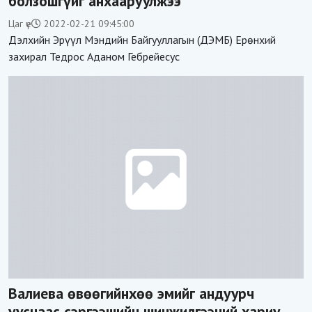
болзошгүйг анхааруулжээ
Цаг үе
2022-02-21 09:45:00
Дэлхийн Эрүүл Мэндийн Байгууллагын (ДЭМБ) Ерөнхий
захирал Тедрос Аданом Гебрейесус
Валиева өвөөгийнхөө эмийг андуурч
ууснаас сэргээшийн шинжилгээний хариу