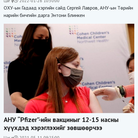
Цаг үе
2022-01-28 10:30:00
ОХУ-ын Гадаад хэргийн сайд Сергей Лавров, АНУ-ын Төрийн
нарийн бичгийн дарга Энтони Блинкен
АНУ “Pfizer”-ийн вакциныг 12-15 насны
хүүхдэд хэрэглэхийг зөвшөөрчээ
Цаг үе
2021-05-11 09:25:00