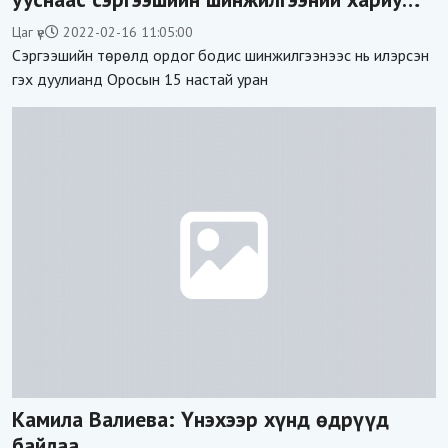
эерэг гарсан гэж өмгөөлөгчид нь
Цаг үе
2022-02-16 11:05:00
тайлбарлажээ
Сэргээшийн төрөлд ордог бодис шинжилгээнээс нь илэрсэн
гэх дуулианд Оросын 15 настай уран
Камила Валиева: Үнэхээр хүнд өдрүүд
байлаа