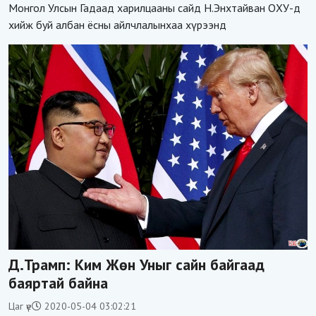
А.В.ГОРДЕЕВТАЙ УУЛЗАВ
Монгол Улсын Гадаад харилцааны сайд Н.Энхтайван ОХУ-д
хийж буй албан ёсны айлчлалынхаа хүрээнд
Д.Трамп: Ким Жөн Уныг сайн байгаад
баяртай байна
Цаг үе
2020-05-04 03:02:21