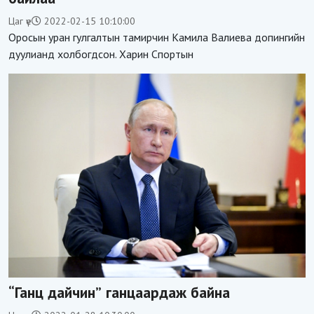
Цаг үе
2022-02-15 10:10:00
Оросын уран гулгалтын тамирчин Камила Валиева допингийн
дуулианд холбогдсон. Харин Спортын
“Ганц дайчин” ганцаардаж байна