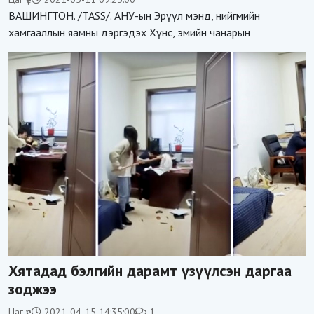
ВАШИНГТОН. /TASS/. АНУ-ын Эрүүл мэнд, нийгмийн
хамгааллын яамны дэргэдэх Хүнс, эмийн чанарын
Хятадад бэлгийн дарамт үзүүлсэн даргаа
зоджээ
Цаг үе
2021-04-15 14:35:00
1