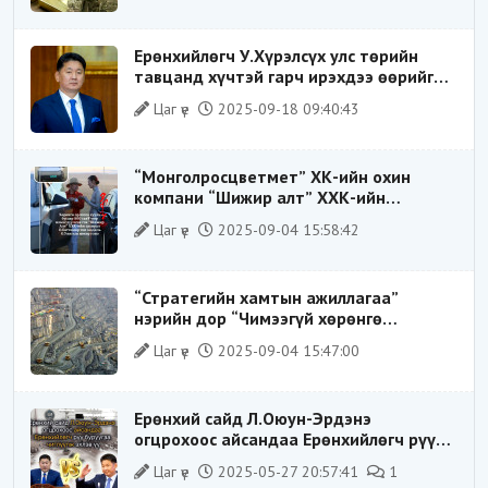
Ерөнхийлөгч У.Хүрэлсүх улс төрийн
тавцанд хүчтэй гарч ирэхдээ өөрийгөө
шударга ёсны төлөө тэмцэгч, “хуучин
Цаг үе
2025-09-18 09:40:43
тогтолцооны хонгилыг нураагч” гэсэн
дүрээр ард түмэнд таниулсан.
“Монголросцветмет” ХК-ийн охин
компани “Шижир алт” ХХК-ийн
Гүйцэтгэх захирлаар ажиллаж байсан
Цаг үе
2025-09-04 15:58:42
О.Баттөмөрт холбогдох хэрэг хаашаа
замхарсан бэ?
“Стратегийн хамтын ажиллагаа”
нэрийн дор “Чимээгүй хөрөнгө
хуримтлал”
Цаг үе
2025-09-04 15:47:00
Ерөнхий сайд Л.Оюун-Эрдэнэ
огцрохоос айсандаа Ерөнхийлөгч рүү
буруугаа чиглүүлж эхлэв үү
Цаг үе
2025-05-27 20:57:41
1