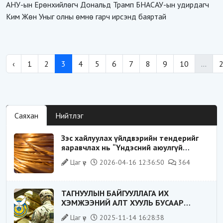
АНУ-ын Ерөнхийлөгч Дональд Трамп БНАСАУ-ын удирдагч
Ким Жөн Уныг олны өмнө гарч ирсэнд баяртай
‹
1
2
3
4
5
6
7
8
9
10
...
Саяхан
Нийтлэг
Зэс хайлуулах үйлдвэрийн тендерийг
яаравчлах нь “Үндэсний аюулгүй
байдал“-д эрсдэлтэй юу?
Цаг үе
2026-04-16 12:36:50
364
ТАГНУУЛЫН БАЙГУУЛЛАГА ИХ
ХЭМЖЭЭНИЙ АЛТ ХУУЛЬ БУСААР
ХИЛЭЭР ГАРГАХ ГЭЖ БАЙСАН
Цаг үе
2025-11-14 16:28:38
ҮЙЛДЛИЙГ ТАСЛАН ЗОГСООЛОО