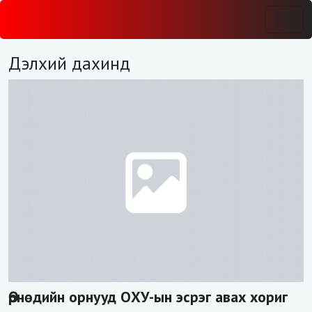
Дэлхий дахинд
Өрнөдийн орнууд ОХУ-ын эсрэг авах хориг