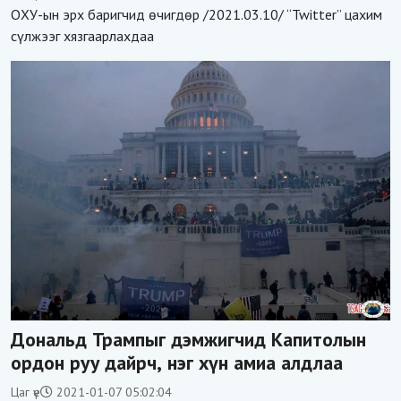
ОХУ-ын эрх баригчид өчигдөр /2021.03.10/ “Twitter” цахим
сүлжээг хязгаарлахдаа
Дональд Трампыг дэмжигчид Капитолын
ордон руу дайрч, нэг хүн амиа алдлаа
Цаг үе
2021-01-07 05:02:04