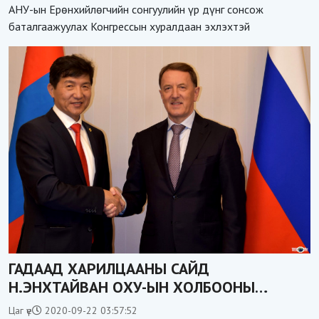
АНУ-ын Ерөнхийлөгчийн сонгуулийн үр дүнг сонсож
баталгаажуулах Конгрессын хуралдаан эхлэхтэй
ГАДААД ХАРИЛЦААНЫ САЙД
Н.ЭНХТАЙВАН ОХУ-ЫН ХОЛБООНЫ
ХУРЛЫН ТӨРИЙН ДУМЫН ОРЛОГЧ ДАРГА
Цаг үе
2020-09-22 03:57:52