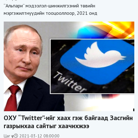
“Альпари” мэдээлэл-шинжил­гээний төвийн
мэргэжилтнүүдийн тооцооллоор, 2021 онд
ОХУ “Twitter”-ийг хаах гэж байгаад Засгийн
газрынхаа сайтыг хаачихжээ
Цаг үе
2021-03-12 08:00:00