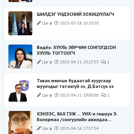
ШИЛДЭГ ҮНДЭСНИЙ ЗОХИЦУУЛАГЧ
Цаг үе
2025-05-18 16:19:30
Видёо: ХУУЛЬ ЗӨРЧИН СОНГОГДСОН
ХУУЛЬ ТОГТООГЧ
Цаг үе
2025-04-21 20:23:53
1
Таван мянгын будаатай хуургаар
жуулчдыг татахгүй ээ, Д.Батсүх ээ
Цаг үе
2025-04-21 19:00:00
1
ХЭНЭЭС, ЯАХ ГЭЖ ... УИХ-н гишүүн Э.
Болормаа /сонгуулийн ажилдаа
гадаадын компаниас хандив авсан уу/
Цаг үе
2025-04-16 17:37:54