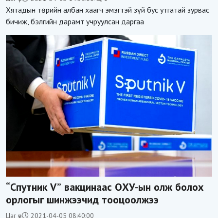
Хятадын төрийн албан хаагч эмэгтэй зүй бус утгатай зурвас
бичиж, бэлгийн дарамт учруулсан даргаа
“Спутник V” вакцинаас ОХУ-ын олж болох
орлогыг шинжээчид тооцоолжээ
Цаг үе
2021-04-05 08:40:00