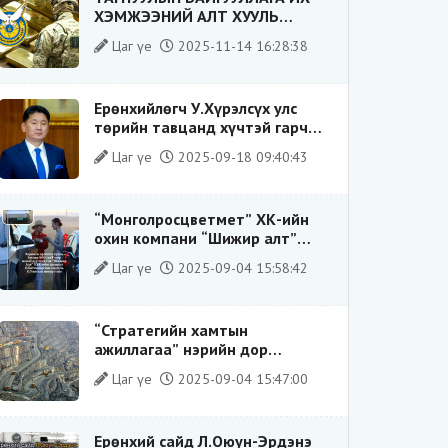
ХЭМЖЭЭНИЙ АЛТ ХУУЛЬ
БУСААР ХИЛЭЭР ГАРГАХ ГЭЖ
Цаг үе
2025-11-14 16:28:38
БАЙСАН ҮЙЛДЛИЙГ ТАСЛАН
ЗОГСООЛОО
Ерөнхийлөгч У.Хүрэлсүх улс
төрийн тавцанд хүчтэй гарч
ирэхдээ өөрийгөө шударга
Цаг үе
2025-09-18 09:40:43
ёсны төлөө тэмцэгч, “хуучин
тогтолцооны хонгилыг нураагч”
гэсэн дүрээр ард түмэнд
“Монголросцветмет” ХК-ийн
таниулсан.
охин компани “Шижир алт”
ХХК-ийн Гүйцэтгэх захирлаар
Цаг үе
2025-09-04 15:58:42
ажиллаж байсан О.Баттөмөрт
холбогдох хэрэг хаашаа
замхарсан бэ?
“Стратегийн хамтын
ажиллагаа” нэрийн дор
“Чимээгүй хөрөнгө хуримтлал”
Цаг үе
2025-09-04 15:47:00
Ерөнхий сайд Л.Оюун-Эрдэнэ