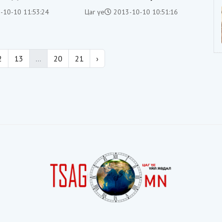
сануулга өгчээ
-10-10 11:53:24
Цаг үе
2013-10-10 10:51:16
2
13
...
20
21
›