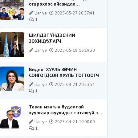
огцрохоос айсандаа
Ерөнхийлөгч рүү буруугаа
Цаг үе
2025-05-27 20:57:41
чиглүүлж эхлэв үү
1
ШИЛДЭГ ҮНДЭСНИЙ
ЗОХИЦУУЛАГЧ
Цаг үе
2025-05-18 16:19:30
Видёо: ХУУЛЬ ЗӨРЧИН
СОНГОГДСОН ХУУЛЬ ТОГТООГЧ
Цаг үе
2025-04-21 20:23:53
1
Таван мянгын будаатай
хуургаар жуулчдыг татахгүй ээ,
Д.Батсүх ээ
Цаг үе
2025-04-21 19:00:00
1