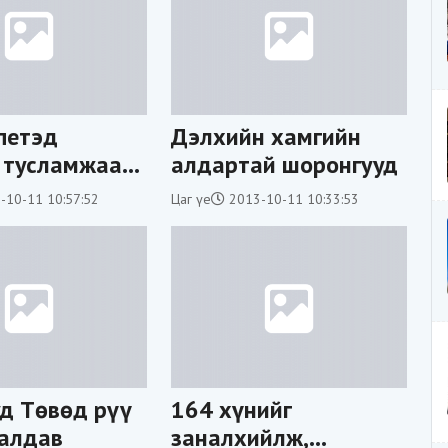
петэд
Дэлхийн хамгийн
 тусламжаа
алдартай шоронгууд
оо
-10-11 10:57:52
Цаг үе
2013-10-11 10:33:53
д Төвөд рүү
164 хүнийг
алдав
заналхийлж,