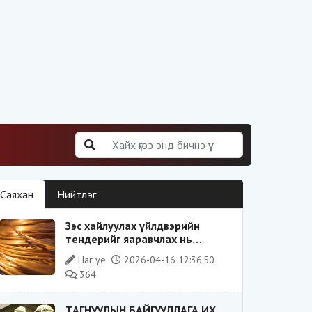
Саяхан
Нийтлэг
Зэс хайлуулах үйлдвэрийн
тендерийг яаравчлах нь
“Үндэсний аюулгүй байдал“-д
Цаг үе
2026-04-16 12:36:50
эрсдэлтэй юу?
364
ТАГНУУЛЫН БАЙГУУЛЛАГА ИХ