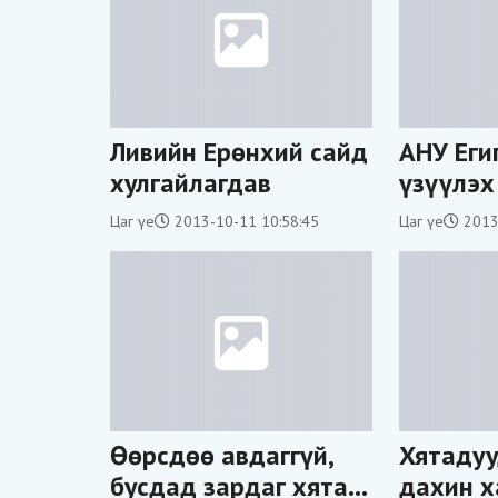
Ливийн Ерөнхий сайд
АНУ Еги
хулгайлагдав
үзүүлэх
зогсоол
Цаг үе
2013-10-11 10:58:45
Цаг үе
2013
Өөрсдөө авдаггүй,
Хятадуу
бусдад зардаг хятад
дахин х