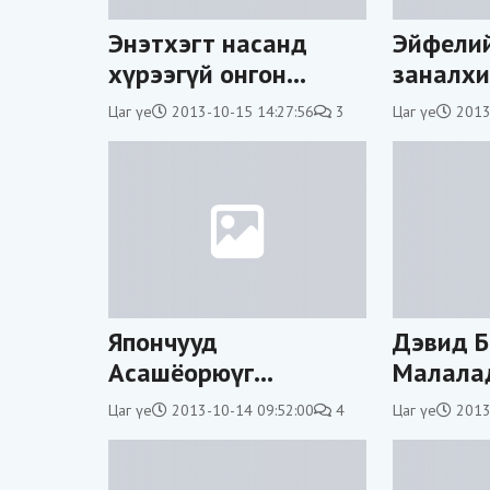
Энэтхэгт насанд
Эйфели
хүрээгүй онгон
заналхи
охидыг хуулийн
Цаг үе
2013-10-15 14:27:56
3
Цаг үе
2013
дагуу худалдаалдаг
Япончууд
Дэвид Б
Асашёорюүг
Малала
шагнахаар болжээ
гардуул
Цаг үе
2013-10-14 09:52:00
4
Цаг үе
2013