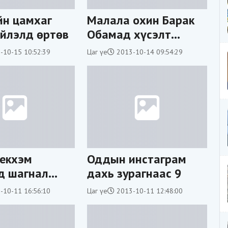
йн цамхаг
Малала охин Барак
йлэлд өртөв
Обамад хүсэлт
тавьжээ
-10-15 10:52:39
Цаг үе
2013-10-14 09:54:29
екхэм
Оддын инстаграм
д шагнал
дахь зурагнаас 9
ав
-10-11 16:56:10
Цаг үе
2013-10-11 12:48:00