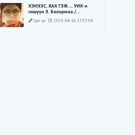
ХЭНЭЭС, ЯАХ ГЭЖ ... УИХ-н
гишүүн Э. Болормаа /
сонгуулийн ажилдаа гадаадын
Цаг үе
2025-04-16 17:37:54
компаниас хандив авсан уу/