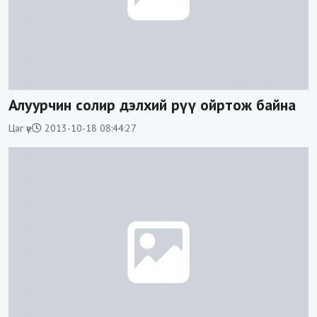
Алуурчин солир дэлхий рүү ойртож байна
Цаг үе
2013-10-18 08:44:27