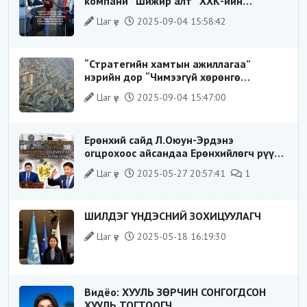
компани “Шижир алт” ХХК-ийн
Гүйцэтгэх захирлаар ажиллаж байсан
Цаг үе
2025-09-04 15:58:42
О.Баттөмөрт холбогдох хэрэг хаашаа
замхарсан бэ?
“Стратегийн хамтын ажиллагаа”
нэрийн дор “Чимээгүй хөрөнгө
хуримтлал”
Цаг үе
2025-09-04 15:47:00
Ерөнхий сайд Л.Оюун-Эрдэнэ
огцрохоос айсандаа Ерөнхийлөгч рүү
буруугаа чиглүүлж эхлэв үү
Цаг үе
2025-05-27 20:57:41
1
ШИЛДЭГ ҮНДЭСНИЙ ЗОХИЦУУЛАГЧ
Цаг үе
2025-05-18 16:19:30
Видёо: ХУУЛЬ ЗӨРЧИН СОНГОГДСОН
ХУУЛЬ ТОГТООГЧ