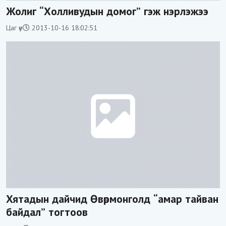
Жолиг “Холливудын домог” гэж нэрлэжээ
Цаг үе
2013-10-16 18:02:51
Хятадын дайчид Өвөрмонголд “амар тайван
байдал” тогтоов