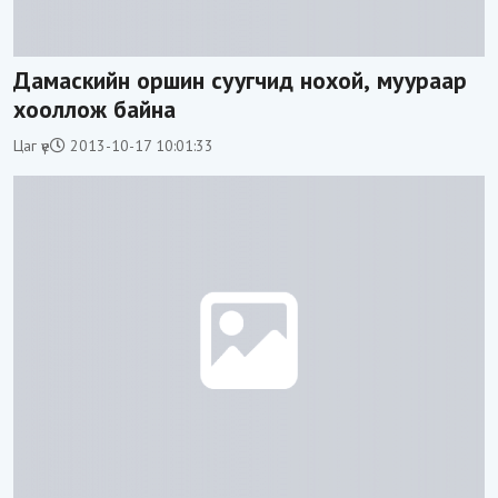
Дамаскийн оршин суугчид нохой, муураар
хооллож байна
Цаг үе
2013-10-17 10:01:33