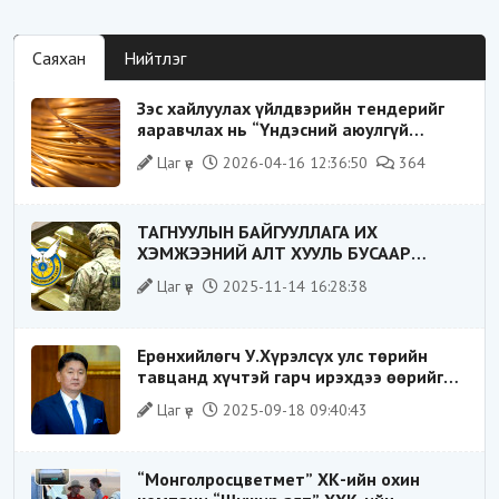
Саяхан
Нийтлэг
Зэс хайлуулах үйлдвэрийн тендерийг
яаравчлах нь “Үндэсний аюулгүй
байдал“-д эрсдэлтэй юу?
Цаг үе
2026-04-16 12:36:50
364
ТАГНУУЛЫН БАЙГУУЛЛАГА ИХ
ХЭМЖЭЭНИЙ АЛТ ХУУЛЬ БУСААР
ХИЛЭЭР ГАРГАХ ГЭЖ БАЙСАН
Цаг үе
2025-11-14 16:28:38
ҮЙЛДЛИЙГ ТАСЛАН ЗОГСООЛОО
Ерөнхийлөгч У.Хүрэлсүх улс төрийн
тавцанд хүчтэй гарч ирэхдээ өөрийгөө
шударга ёсны төлөө тэмцэгч, “хуучин
Цаг үе
2025-09-18 09:40:43
тогтолцооны хонгилыг нураагч” гэсэн
дүрээр ард түмэнд таниулсан.
“Монголросцветмет” ХК-ийн охин