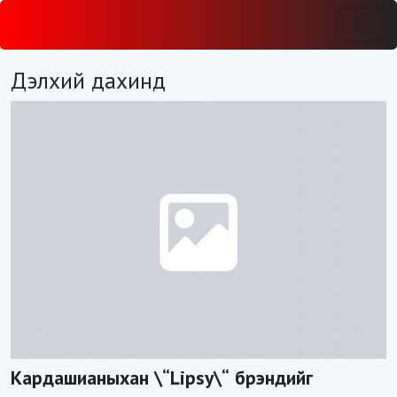
Дэлхий дахинд
Кардашианыхан \“Lipsy\“ брэндийг