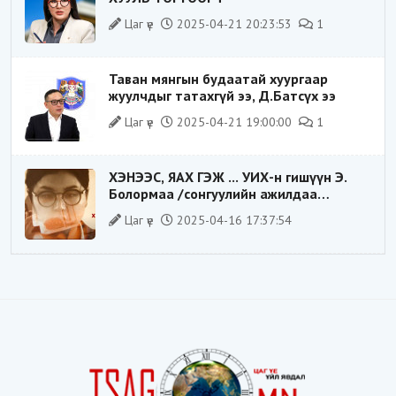
Цаг үе
2025-04-21 20:23:53
1
Таван мянгын будаатай хуургаар
жуулчдыг татахгүй ээ, Д.Батсүх ээ
Цаг үе
2025-04-21 19:00:00
1
ХЭНЭЭС, ЯАХ ГЭЖ ... УИХ-н гишүүн Э.
Болормаа /сонгуулийн ажилдаа
гадаадын компаниас хандив авсан уу/
Цаг үе
2025-04-16 17:37:54