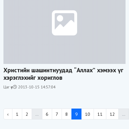
Христийн шашинтнуудад “Аллах” хэмээх үг
хэрэглэхийг хориглов
Цаг үе
2013-10-15 14:57:04
‹
1
2
...
6
7
8
9
10
11
12
...