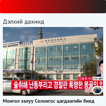
Дэлхий дахинд
Монгол залуу Солонгос цагдаагийн биед