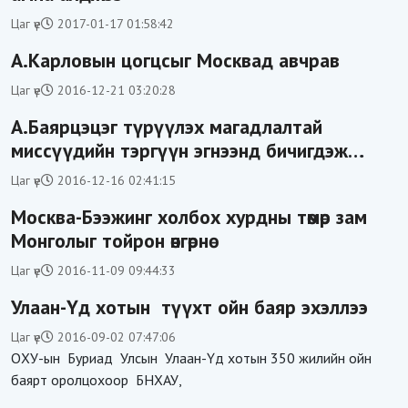
Цаг үе
2017-01-17 01:58:42
А.Карловын цогцсыг Москвад авчрав
Цаг үе
2016-12-21 03:20:28
А.Баярцэцэг түрүүлэх магадлалтай
миссүүдийн тэргүүн эгнээнд бичигдэж
байна
Цаг үе
2016-12-16 02:41:15
Москва-Бээжинг холбох хурдны төмөр зам
Монголыг тойрон өнгөрнө
Цаг үе
2016-11-09 09:44:33
Улаан-Үд хотын түүхт ойн баяр эхэллээ
Цаг үе
2016-09-02 07:47:06
ОХУ-ын Буриад Улсын Улаан-Үд хотын 350 жилийн ойн
баярт оролцохоор БНХАУ,