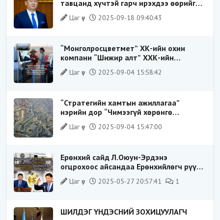
тавцанд хүчтэй гарч ирэхдээ өөрийгөө
шударга ёсны төлөө тэмцэгч, “хуучин
Цаг үе
2025-09-18 09:40:43
тогтолцооны хонгилыг нураагч” гэсэн
дүрээр ард түмэнд таниулсан.
“Монголросцветмет” ХК-ийн охин
компани “Шижир алт” ХХК-ийн
Гүйцэтгэх захирлаар ажиллаж байсан
Цаг үе
2025-09-04 15:58:42
О.Баттөмөрт холбогдох хэрэг хаашаа
замхарсан бэ?
“Стратегийн хамтын ажиллагаа”
нэрийн дор “Чимээгүй хөрөнгө
хуримтлал”
Цаг үе
2025-09-04 15:47:00
Ерөнхий сайд Л.Оюун-Эрдэнэ
огцрохоос айсандаа Ерөнхийлөгч рүү
буруугаа чиглүүлж эхлэв үү
Цаг үе
2025-05-27 20:57:41
1
ШИЛДЭГ ҮНДЭСНИЙ ЗОХИЦУУЛАГЧ