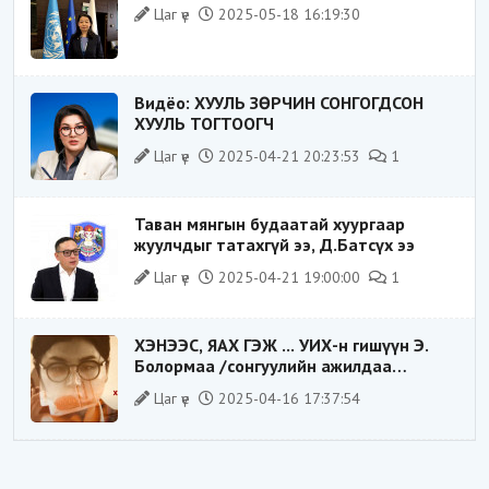
Цаг үе
2025-05-18 16:19:30
Видёо: ХУУЛЬ ЗӨРЧИН СОНГОГДСОН
ХУУЛЬ ТОГТООГЧ
Цаг үе
2025-04-21 20:23:53
1
Таван мянгын будаатай хуургаар
жуулчдыг татахгүй ээ, Д.Батсүх ээ
Цаг үе
2025-04-21 19:00:00
1
ХЭНЭЭС, ЯАХ ГЭЖ ... УИХ-н гишүүн Э.
Болормаа /сонгуулийн ажилдаа
гадаадын компаниас хандив авсан уу/
Цаг үе
2025-04-16 17:37:54