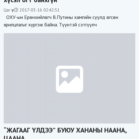
Цаг үе
2017-03-16 02:42:51
ОХУ-ын Ерөнхийлөгч В.Путины хамгийн сүүлд өгсөн
ярилцлагыг хүргэж байна. Түүнтэй сэтгүүлч
“ЖАГААГ ҮЛДЭЭ” БУЮУ ХАНАНЫ НААНА,
ЦААНА