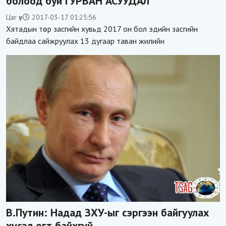
болоод буй ГУРВАН АСУУДАЛ
Цаг үе
2017-03-17 01:25:56
Хятадын төр засгийн хувьд 2017 он бол эдийн засгийн
байдлаа сайжруулах 13 дугаар таван жилийн
В.Путин: Надад ЗХУ-ыг сэргээн байгуулах
хүсэл огт байхгүй