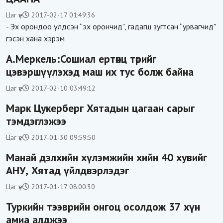
Цаг үе
2017-02-17 01:49:36
- Эх орондоо үлдсэн “эх орончид”, гадагш зугтсан “урвагчид"
гэсэн хана хэрэм
А.Меркель:Сошиал ертөнц төрийг
цэвэршүүлэхэд маш их тус болж байна
Цаг үе
2017-02-10 03:49:12
Марк Цукерберг Хятадын цагаан сарыг
тэмдэглэжээ
Цаг үе
2017-01-30 09:59:50
Манай дэлхийн хүлэмжийн хийн 40 хувийг
АНУ, Хятад үйлдвэрлэдэг
Цаг үе
2017-01-17 08:00:30
Туркийн тээврийн онгоц осолдож 37 хүн
амиа алджээ