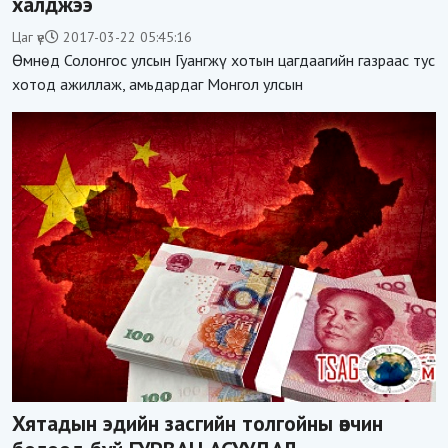
халджээ
Цаг үе
2017-03-22 05:45:16
Өмнөд Солонгос улсын Гуангжү хотын цагдаагийн газраас тус
хотод ажиллаж, амьдардаг Монгол улсын
Хятадын эдийн засгийн толгойны өвчин