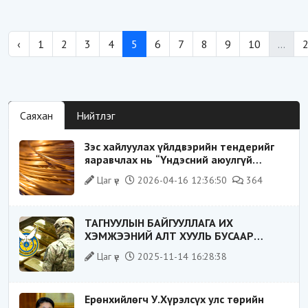
‹
1
2
3
4
5
6
7
8
9
10
...
Саяхан
Нийтлэг
Зэс хайлуулах үйлдвэрийн тендерийг
яаравчлах нь “Үндэсний аюулгүй
байдал“-д эрсдэлтэй юу?
Цаг үе
2026-04-16 12:36:50
364
ТАГНУУЛЫН БАЙГУУЛЛАГА ИХ
ХЭМЖЭЭНИЙ АЛТ ХУУЛЬ БУСААР
ХИЛЭЭР ГАРГАХ ГЭЖ БАЙСАН
Цаг үе
2025-11-14 16:28:38
ҮЙЛДЛИЙГ ТАСЛАН ЗОГСООЛОО
Ерөнхийлөгч У.Хүрэлсүх улс төрийн