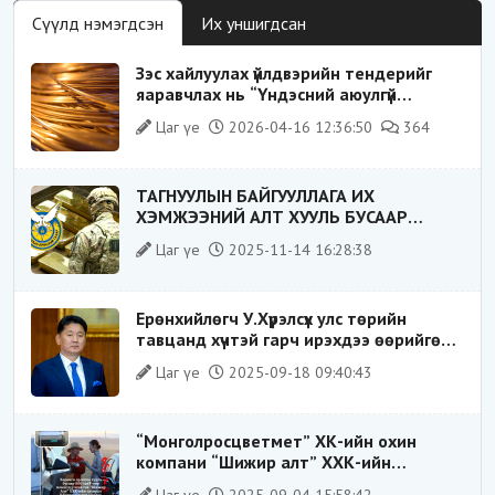
Сүүлд нэмэгдсэн
Их уншигдсан
Зэс хайлуулах үйлдвэрийн тендерийг
яаравчлах нь “Үндэсний аюулгүй
байдал“-д эрсдэлтэй юу?
Цаг үе
2026-04-16 12:36:50
364
ТАГНУУЛЫН БАЙГУУЛЛАГА ИХ
ХЭМЖЭЭНИЙ АЛТ ХУУЛЬ БУСААР
ХИЛЭЭР ГАРГАХ ГЭЖ БАЙСАН
Цаг үе
2025-11-14 16:28:38
ҮЙЛДЛИЙГ ТАСЛАН ЗОГСООЛОО
Ерөнхийлөгч У.Хүрэлсүх улс төрийн
тавцанд хүчтэй гарч ирэхдээ өөрийгөө
шударга ёсны төлөө тэмцэгч, “хуучин
Цаг үе
2025-09-18 09:40:43
тогтолцооны хонгилыг нураагч” гэсэн
дүрээр ард түмэнд таниулсан.
“Монголросцветмет” ХК-ийн охин
компани “Шижир алт” ХХК-ийн
Гүйцэтгэх захирлаар ажиллаж байсан