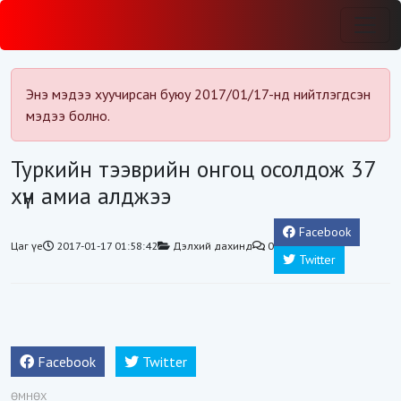
Энэ мэдээ хуучирсан буюу 2017/01/17-нд нийтлэгдсэн
мэдээ болно.
Туркийн тээврийн онгоц осолдож 37
хүн амиа алджээ
Facebook
Цаг үе
2017-01-17 01:58:42
Дэлхий дахинд
0
Twitter
Facebook
Twitter
ӨМНӨХ