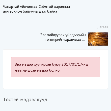
Чанартай үйлчилгээ-Соёлтой харилцаа
аян зохион байгуулагдаж байна
ДАРААХ
Зэс хайлуулах үйлдвэрийн
тендерийг яаравчлах нь
“Үндэсний аюулгүй
байдал“-д эрсдэлтэй юу?
Энэ мэдээ хуучирсан буюу 2017/01/17-нд
нийтлэгдсэн мэдээ болно.
Төстэй мэдээллүүд: