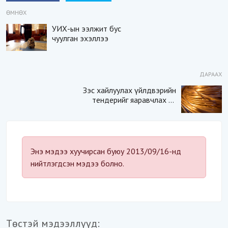
ӨМНӨХ
УИХ-ын ээлжит бус
чуулган эхэллээ
ДАРААХ
Зэс хайлуулах үйлдвэрийн
тендерийг яаравчлах нь
“Үндэсний аюулгүй
байдал“-д эрсдэлтэй юу?
Энэ мэдээ хуучирсан буюу 2013/09/16-нд
нийтлэгдсэн мэдээ болно.
Төстэй мэдээллүүд: