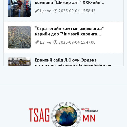
компани “Шижир алт” ХХК-ийн
Гүйцэтгэх захирлаар ажиллаж байсан
Цаг үе
2025-09-04 15:58:42
О.Баттөмөрт холбогдох хэрэг хаашаа
замхарсан бэ?
“Стратегийн хамтын ажиллагаа”
нэрийн дор “Чимээгүй хөрөнгө
хуримтлал”
Цаг үе
2025-09-04 15:47:00
Ерөнхий сайд Л.Оюун-Эрдэнэ
огцрохоос айсандаа Ерөнхийлөгч рүү
буруугаа чиглүүлж эхлэв үү
Цаг үе
2025-05-27 20:57:41
1
ШИЛДЭГ ҮНДЭСНИЙ ЗОХИЦУУЛАГЧ
Цаг үе
2025-05-18 16:19:30
Видёо: ХУУЛЬ ЗӨРЧИН СОНГОГДСОН