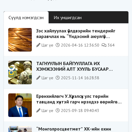
Сүүлд нэмэгдсэн
Их уншигдсан
Зэс хайлуулах үйлдвэрийн тендерийг
яаравчлах нь “Үндэсний аюулгүй
байдал“-д эрсдэлтэй юу?
Цаг үе
2026-04-16 12:36:50
364
ТАГНУУЛЫН БАЙГУУЛЛАГА ИХ
ХЭМЖЭЭНИЙ АЛТ ХУУЛЬ БУСААР
ХИЛЭЭР ГАРГАХ ГЭЖ БАЙСАН
Цаг үе
2025-11-14 16:28:38
ҮЙЛДЛИЙГ ТАСЛАН ЗОГСООЛОО
Ерөнхийлөгч У.Хүрэлсүх улс төрийн
тавцанд хүчтэй гарч ирэхдээ өөрийгөө
шударга ёсны төлөө тэмцэгч, “хуучин
Цаг үе
2025-09-18 09:40:43
тогтолцооны хонгилыг нураагч” гэсэн
дүрээр ард түмэнд таниулсан.
“Монголросцветмет” ХК-ийн охин