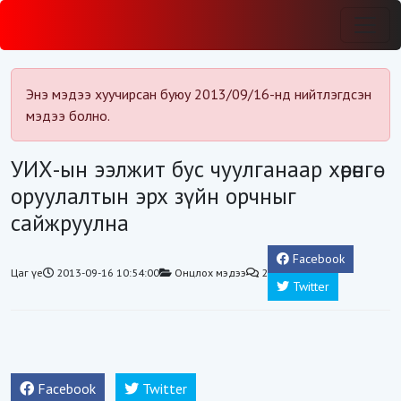
Энэ мэдээ хуучирсан буюу 2013/09/16-нд нийтлэгдсэн
мэдээ болно.
УИХ-ын ээлжит бус чуулганаар хөрөнгө
оруулалтын эрх зүйн орчныг
сайжруулна
Facebook
Цаг үе
2013-09-16 10:54:00
Онцлох мэдээ
2
Twitter
Facebook
Twitter