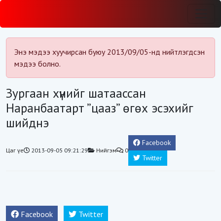
Энэ мэдээ хуучирсан буюу 2013/09/05-нд нийтлэгдсэн
мэдээ болно.
Зургаан хүнийг шатаассан
Наранбаатарт ”цааз” өгөх эсэхийг
шийднэ
Facebook
Цаг үе
2013-09-05 09:21:29
Нийгэм
0
Twitter
Facebook
Twitter