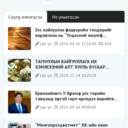
Сүүлд нэмэгдсэн
Их уншигдсан
Зэс хайлуулах үйлдвэрийн тендерийг
яаравчлах нь “Үндэсний аюулгүй
байдал“-д эрсдэлтэй юу?
Цаг үе
2026-04-16 12:36:50
364
ТАГНУУЛЫН БАЙГУУЛЛАГА ИХ
ХЭМЖЭЭНИЙ АЛТ ХУУЛЬ БУСААР
ХИЛЭЭР ГАРГАХ ГЭЖ БАЙСАН
Цаг үе
2025-11-14 16:28:38
ҮЙЛДЛИЙГ ТАСЛАН ЗОГСООЛОО
Ерөнхийлөгч У.Хүрэлсүх улс төрийн
тавцанд хүчтэй гарч ирэхдээ өөрийгөө
шударга ёсны төлөө тэмцэгч, “хуучин
Цаг үе
2025-09-18 09:40:43
тогтолцооны хонгилыг нураагч” гэсэн
дүрээр ард түмэнд таниулсан.
“Монголросцветмет” ХК-ийн охин