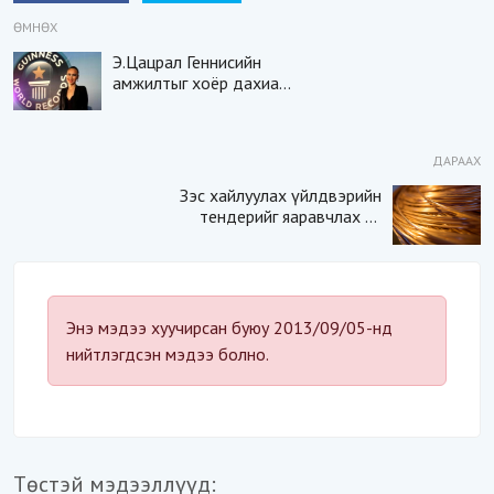
ӨМНӨХ
Э.Цацрал Геннисийн
амжилтыг хоёр дахиа
тогтоолоо
ДАРААХ
Зэс хайлуулах үйлдвэрийн
тендерийг яаравчлах нь
“Үндэсний аюулгүй
байдал“-д эрсдэлтэй юу?
Энэ мэдээ хуучирсан буюу 2013/09/05-нд
нийтлэгдсэн мэдээ болно.
Төстэй мэдээллүүд: