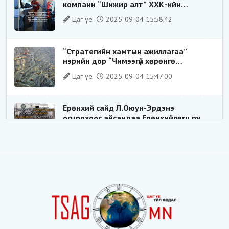
компани “Шижир алт” ХХК-ийн
Гүйцэтгэх захирлаар ажиллаж байсан
Цаг үе
2025-09-04 15:58:42
О.Баттөмөрт холбогдох хэрэг хаашаа
замхарсан бэ?
“Стратегийн хамтын ажиллагаа”
нэрийн дор “Чимээгүй хөрөнгө
хуримтлал”
Цаг үе
2025-09-04 15:47:00
Ерөнхий сайд Л.Оюун-Эрдэнэ
огцрохоос айсандаа Ерөнхийлөгч рүү
буруугаа чиглүүлж эхлэв үү
Цаг үе
2025-05-27 20:57:41
1
ШИЛДЭГ ҮНДЭСНИЙ ЗОХИЦУУЛАГЧ
Цаг үе
2025-05-18 16:19:30
Видёо: ХУУЛЬ ЗӨРЧИН СОНГОГДСОН