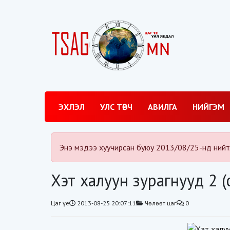
ЭХЛЭЛ
УЛС ТӨРЧ
АВИЛГА
НИЙГЭМ
Энэ мэдээ хуучирсан буюу 2013/08/25-нд нийт
Хэт халуун зурагнууд 2 (
Цаг үе
2013-08-25 20:07:11
Чөлөөт цаг
0