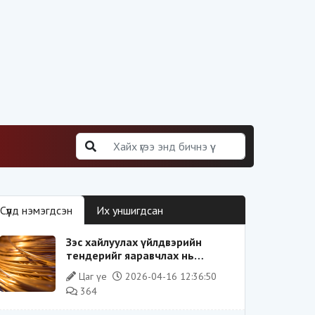
Сүүлд нэмэгдсэн
Их уншигдсан
Зэс хайлуулах үйлдвэрийн
тендерийг яаравчлах нь
“Үндэсний аюулгүй байдал“-д
Цаг үе
2026-04-16 12:36:50
эрсдэлтэй юу?
364