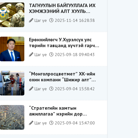
ТАГНУУЛЫН БАЙГУУЛЛАГА ИХ
ХЭМЖЭЭНИЙ АЛТ ХУУЛЬ
БУСААР ХИЛЭЭР ГАРГАХ ГЭЖ
Цаг үе
2025-11-14 16:28:38
БАЙСАН ҮЙЛДЛИЙГ ТАСЛАН
ЗОГСООЛОО
Ерөнхийлөгч У.Хүрэлсүх улс
төрийн тавцанд хүчтэй гарч
ирэхдээ өөрийгөө шударга
Цаг үе
2025-09-18 09:40:43
ёсны төлөө тэмцэгч, “хуучин
тогтолцооны хонгилыг нураагч”
гэсэн дүрээр ард түмэнд
“Монголросцветмет” ХК-ийн
таниулсан.
охин компани “Шижир алт”
ХХК-ийн Гүйцэтгэх захирлаар
Цаг үе
2025-09-04 15:58:42
ажиллаж байсан О.Баттөмөрт
холбогдох хэрэг хаашаа
замхарсан бэ?
“Стратегийн хамтын
ажиллагаа” нэрийн дор
“Чимээгүй хөрөнгө хуримтлал”
Цаг үе
2025-09-04 15:47:00