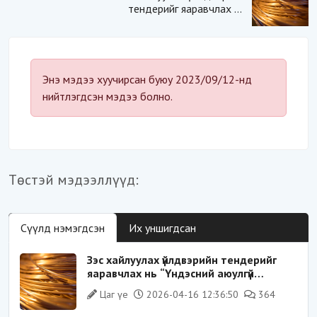
тендерийг яаравчлах нь
“Үндэсний аюулгүй
байдал“-д эрсдэлтэй юу?
Энэ мэдээ хуучирсан буюу 2023/09/12-нд
нийтлэгдсэн мэдээ болно.
Төстэй мэдээллүүд:
Сүүлд нэмэгдсэн
Их уншигдсан
Зэс хайлуулах үйлдвэрийн тендерийг
яаравчлах нь “Үндэсний аюулгүй
байдал“-д эрсдэлтэй юу?
Цаг үе
2026-04-16 12:36:50
364