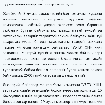
түүхий эдийн импортын тээвэрт ашигладаг.
Жил бүрийн 8 дугаар сараас өвлийн бэлтгэл ажлын хүрээнд
дулааны цахилгаан станцуудын нүүрсний нөөцийг
нэмэгдүүлэх, хүйтний улирал эхлэхээс өмнө барилгын
салбарын бүтээн байгуулалтад шаардлагатай түүхий эд
материалын тээврийг тасралтгүй зохион байгуулах зайлшгүй
шаардлага үүсдэг бөгөөд хагас вагоны тээврийн захиалга
тасралтгүй өсөн нэмэгдэж байгаагаас “УБТЗ” ХНН нийт
захиалгын 70 гаруй хувийг л хангаж чадаж байна. Дээрх
тээвэрлэлтээс гадна дотоодын бусад иргэд, аж ахуйн
нэгжүүдийн ачилтын захиалгыг хагас вагоноор хангаж
хүрэлцэхгүй байгаа бөгөөд эдгээрийг бүрэн хангаж, зохион
байгуулахад 2500 гаруй хагас вагон шаардлагатай.
Өнөөдрийн байдлаар Монгол Улсын хэмжээнд “УБТЗ” ХНН-
ээс гадна хувийн эзэмшлийн болон түрээсээр ашигладаг 15
байгууллагын нийт 4890 хагас вагон тээвэрлэлт хийж байгаа
бөгөөд эдгээр вагоны 99 хувь нь экспортын нүүрс, төмрийн