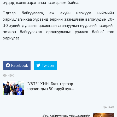
хүдэр, жонш зэрэг ачаа тээвэрлэж байна.
Эдгээр байгууллага, аж ахуйн нэгжүүд нийгмийн
хариуцлагынхаа хүрээнд өөрийн эзэмшлийн вагонуудын 20-
30 хувийг дулааны цахилгаан станцуудын нүүрсний тээврийг
зохион байгуулахад оролцуулахыг уриалж байна" гэж
хариулав.
Facebook
Twitter
ӨМНӨХ
“УБТЗ“ ХНН: Галт тэргээр
зорчигчдын 50 гаруй хувь
нь тасалбараа цахимаар
худалдан авч байна
ДАРААХ
Зэс хайлуулах үйлдвэрийн