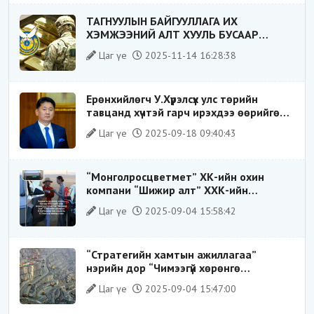
ТАГНУУЛЫН БАЙГУУЛЛАГА ИХ
ХЭМЖЭЭНИЙ АЛТ ХУУЛЬ БУСААР
ХИЛЭЭР ГАРГАХ ГЭЖ БАЙСАН
Цаг үе
2025-11-14 16:28:38
ҮЙЛДЛИЙГ ТАСЛАН ЗОГСООЛОО
Ерөнхийлөгч У.Хүрэлсүх улс төрийн
тавцанд хүчтэй гарч ирэхдээ өөрийгөө
шударга ёсны төлөө тэмцэгч, “хуучин
Цаг үе
2025-09-18 09:40:43
тогтолцооны хонгилыг нураагч” гэсэн
дүрээр ард түмэнд таниулсан.
“Монголросцветмет” ХК-ийн охин
компани “Шижир алт” ХХК-ийн
Гүйцэтгэх захирлаар ажиллаж байсан
Цаг үе
2025-09-04 15:58:42
О.Баттөмөрт холбогдох хэрэг хаашаа
замхарсан бэ?
“Стратегийн хамтын ажиллагаа”
нэрийн дор “Чимээгүй хөрөнгө
хуримтлал”
Цаг үе
2025-09-04 15:47:00