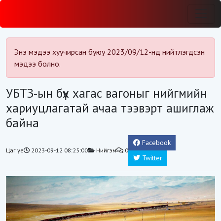
Энэ мэдээ хуучирсан буюу 2023/09/12-нд нийтлэгдсэн
мэдээ болно.
УБТЗ-ын бүх хагас вагоныг нийгмийн
хариуцлагатай ачаа тээвэрт ашиглаж
байна
Facebook
Цаг үе
2023-09-12 08:25:00
Нийгэм
0
Twitter