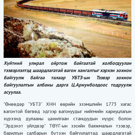
Хүйтний улирал ойртож байгаатай холбогдуулан
тээвэрлэлтэд шаардлагатай вагон хангалтыг хэрхэн зохион
байгуулж байгаа талаар УБТЗ-ын Тээвэр зохион
байгуулалтын албаны дарга Ц.Ариунболдоос тодруулж
асуулаа.
"Өнөөдөр “УБТЗ” ХНН өөрийн эзэмшлийн 1773 хагас
вагонтой бөгөөд эдгээр вагонуудыг нийгмийн хариуцлагын
хүрээнд дулааны цахилгаан станцуудын нүүрс болон
“Эрдэнэт үйлдвэр” ТӨҮГ-ын зэсийн баяжмалын тээвэр,
барилгын салбарын бүтээн байгуулалтад шаардлагатай